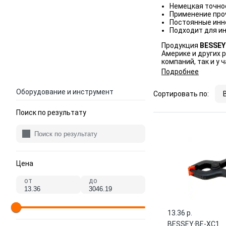
Немецкая точно
Применение про
Постоянные инно
Подходит для и
Продукция
BESSEY
Америке и других 
компаний, так и у 
Подробнее
Оборудование и инструмент
Сортировать по:
Поиск по результату
Цена
от
до
13.36 p.
BESSEY
·
BE-XC1