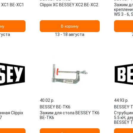
Y XC1 BE-XC1
Clippix XC BESSEY XC2 BE-XC2
Зажим дл
креплени
WS 3 - 6,
D- 8 мм. 
ину
В корзину
вгуста
13 - 18 августа
40.02 p.
44.93 p.
BESSEY
·
BE-TK6
BESSEY
·
T
ная Clippix
Зажим для стола BESSEY TK6
Струбцин
7
BE-TK6
5.5 кН, д
BESSEY 