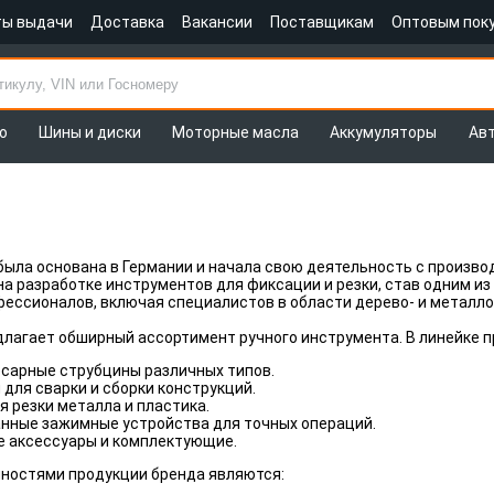
ты выдачи
Доставка
Вакансии
Поставщикам
Оптовым пок
о
Шины и диски
Моторные масла
Аккумуляторы
Ав
была основана в Германии и начала свою деятельность с произво
а разработке инструментов для фиксации и резки, став одним из 
ессионалов, включая специалистов в области дерево- и металло
лагает обширный ассортимент ручного инструмента. В линейке 
есарные струбцины различных типов.
для сварки и сборки конструкций.
 резки металла и пластика.
нные зажимные устройства для точных операций.
 аксессуары и комплектующие.
ностями продукции бренда являются: