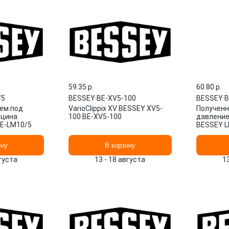
59.35 p.
60.80 p.
/5
BESSEY
·
BE-XV5-100
BESSEY
·
B
ем под
VarioClippix XV BESSEY XV5-
Полученн
бцина
100 BE-XV5-100
давление
BE-LM10/5
BESSEY L
ину
В корзину
вгуста
13 - 18 августа
1