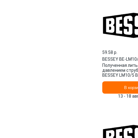
59.58 p.
BESSEY
·
BE-LM10
Полученная лить
давлением стру
BESSEY LM10/5 
В корз
13 - 18 а