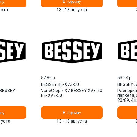
ину
В корзину
густа
13 - 18 августа
52.86 p.
53.94 p.
BESSEY
·
BE-XV3-50
BESSEY
·
A
м BESSEY
VarioClippix XV BESSEY XV3-50
Распорка
BE-XV3-50
паркета,
20/89, 4 
ину
В корзину
вгуста
13 - 18 августа