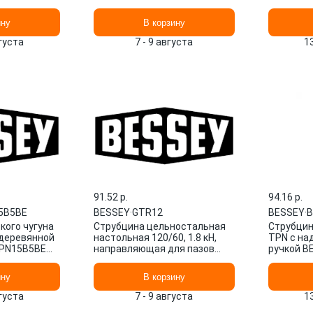
ину
В корзину
вгуста
7 - 9 августа
1
91.52 p.
94.16 p.
5B5BE
BESSEY
·
GTR12
BESSEY
·
B
кого чугуна
Струбцина цельностальная
Струбцина
 деревянной
настольная 120/60, 1.8 кН,
TPN с на
TPN15B5BE
направляющая для пазов
ручкой B
12x8 мм. BESSEY GTR12
BE-TPN2
ину
В корзину
вгуста
7 - 9 августа
1