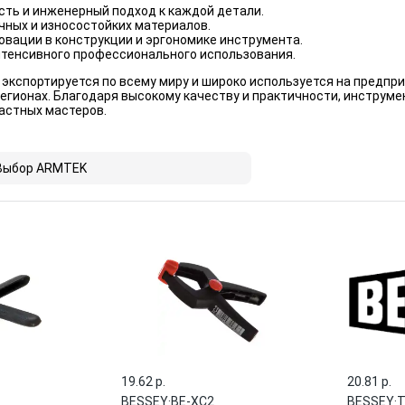
сть и инженерный подход к каждой детали.
чных и износостойких материалов.
вации в конструкции и эргономике инструмента.
нтенсивного профессионального использования.
экспортируется по всему миру и широко используется на предпри
регионах. Благодаря высокому качеству и практичности, инструм
частных мастеров.
Выбор ARMTEK
19.62 p.
20.81 p.
BESSEY
·
BE-XC2
BESSEY
·
T