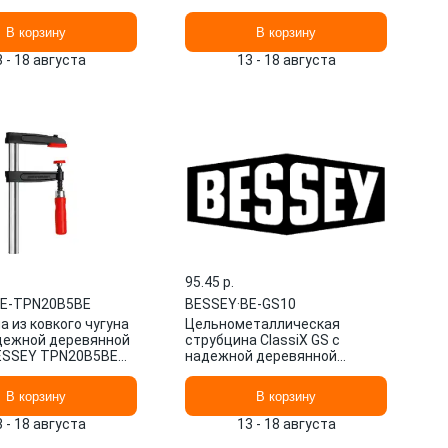
В корзину
В корзину
3 - 18 августа
13 - 18 августа
95.45 p.
E-TPN20B5BE
BESSEY
·
BE-GS10
 из ковкого чугуна
Цельнометаллическая
дежной деревянной
струбцина ClassiX GS с
ESSEY TPN20B5BE
надежной деревянной
0B5BE
рукояткой BESSEY GS10 BE-
GS10
В корзину
В корзину
3 - 18 августа
13 - 18 августа