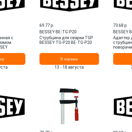
69.77 p.
73.68 p.
BESSEY
·
BE-TG-P20
BESSEY
·
B
нная с
Струбцина для сварки TGP
Адаптер 
измом
BESSEY TG-P20 BE-TG-P20
струбцин
SSEY
поворач
KR-AS BE
ину
В корзину
густа
13 - 18 августа