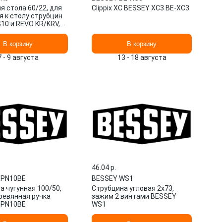
я стола 60/22, для
Clippix XC BESSEY XC3 BE-XC3
я к столу струбцин
 S10 и REVO KR/KRV,
BESSEY TK6
В корзину
В корзину
7 - 9 августа
13 - 18 августа
46.04 p.
PN10BE
BESSEY
·
WS1
а чугунная 100/50,
Струбцина угловая 2x73,
еревянная ручка
зажим 2 винтами BESSEY
TPN10BE
WS1