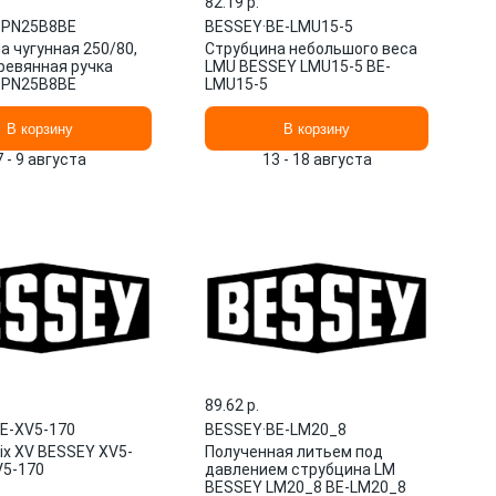
82.19 p.
PN25B8BE
BESSEY
·
BE-LMU15-5
а чугунная 250/80,
Струбцина небольшого веса
еревянная ручка
LMU BESSEY LMU15-5 BE-
TPN25B8BE
LMU15-5
В корзину
В корзину
7 - 9 августа
13 - 18 августа
89.62 p.
E-XV5-170
BESSEY
·
BE-LM20_8
pix XV BESSEY XV5-
Полученная литьем под
V5-170
давлением струбцина LM
BESSEY LM20_8 BE-LM20_8