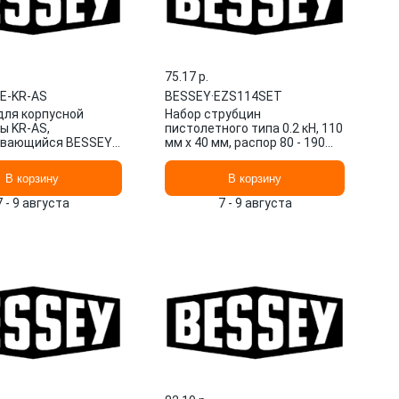
75.17 p.
E-KR-AS
BESSEY
·
EZS114SET
для корпусной
Набор струбцин
ы KR-AS,
пистолетного типа 0.2 кН, 110
ивающийся BESSEY
мм x 40 мм, распор 80 - 190
-KR-AS
мм. BESSEY EZS114SET
В корзину
В корзину
7 - 9 августа
7 - 9 августа