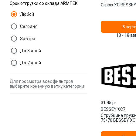
Срок отгрузки со склада ARMTEK
Clippix XC BESSE
Любой
Сегодня
В корз
13 - 18 а
Завтра
До 3 дней
До 7 дней
Для просмотра всех фильтров
выберите конечную ветку категории
31.45 p.
BESSEY
·
XC7
Струбцина пружин
75/70 BESSEY XC