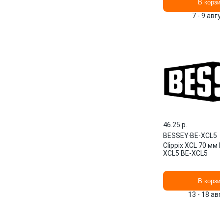
В корз
7 - 9 ав
46.25 p.
BESSEY
·
BE-XCL5
Clippix XCL 70 м
XCL5 BE-XCL5
В корз
13 - 18 а