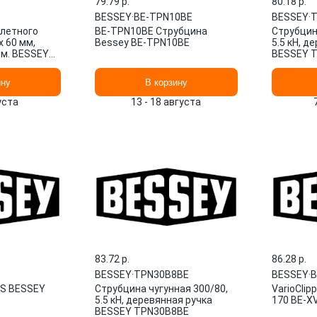
79.79 p.
80.18 p.
BESSEY
·
BE-TPN10BE
BESSEY
·
T
летного
BE-TPN10BE Струбцина
Струбцин
x 60 мм,
Bessey BE-TPN10BE
5.5 кН, д
мм. BESSEY
BESSEY 
ину
В корзину
густа
13 - 18 августа
83.72 p.
86.28 p.
BESSEY
·
TPN30B8BE
BESSEY
·
B
WS BESSEY
Струбцина чугунная 300/80,
VarioClip
5.5 кН, деревянная ручка
170 BE-X
BESSEY TPN30B8BE