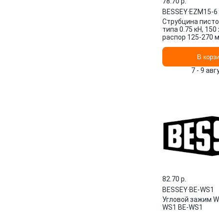
78.70 p.
BESSEY
·
EZM15-6
Струбцина писто
типа 0.75 кН, 150 
распор 125-270 
EZM15-6
В корз
7 - 9 ав
82.70 p.
BESSEY
·
BE-WS1
Угловой зажим 
WS1 BE-WS1