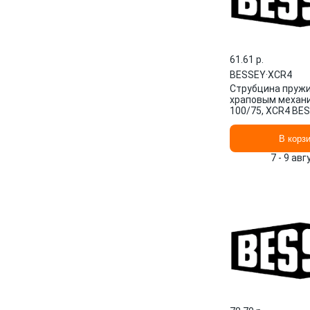
61.61 p.
BESSEY
·
XCR4
Струбцина пружи
храповым механ
100/75, XCR4 BE
В корз
7 - 9 ав