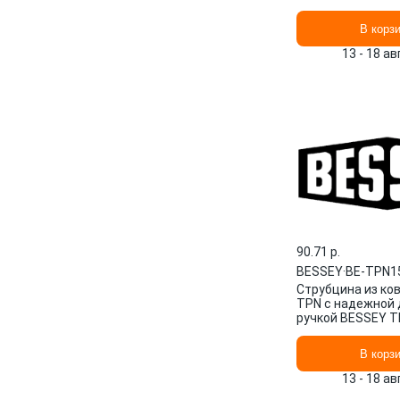
В корз
13 - 18 а
90.71 p.
BESSEY
·
BE-TPN1
Струбцина из ков
TPN с надежной
ручкой BESSEY 
BE-TPN15B5BE
В корз
13 - 18 а