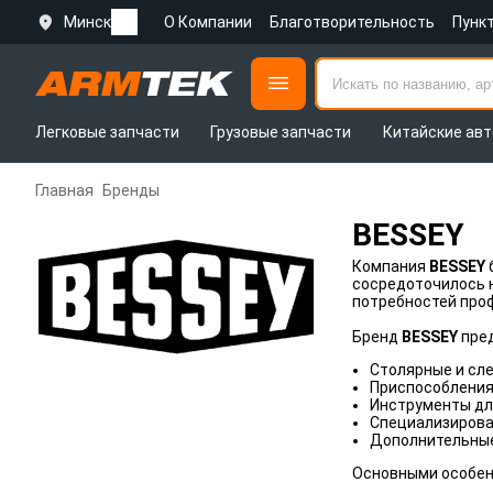
Минск
О Компании
Благотворительность
Пунк
Легковые запчасти
Грузовые запчасти
Китайские авт
Главная
Бренды
BESSEY
Компания
BESSEY
сосредоточилось н
потребностей проф
Бренд
BESSEY
пред
Столярные и сл
Приспособления 
Инструменты для
Специализирова
Дополнительные
Основными особен