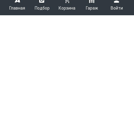
Главная
Подбор
Корзина
Гараж
Войти
ARMTEK
О Компании
Покупателям
Контакты
Как сделать заказ
Партнерам
Новости
Доставка
Поставщикам
Каталоги
Вакансии
Способы оплаты
Арендодателям
Легковые запчасти
7600
Благотворительность
Возврат
Услуги логистики
Грузовые запчасти