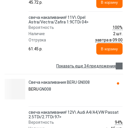
45.72 p.
В корзину
свеча накаливания! 11V\ Opel
Astra/Vectra/Zafira 1.9CTDi 04>
100%
Вероятность
Наличие
2 шт.
завтра в 09:00
Отгрузка
61.45 p.
В корзину
Показать еще 34 предложения
Свеча накаливания BERU GN008
BERU
GN008
свеча накаливания! 12V\ Audi A4/A4,VW Passat
2.5TDi/2.7TDi 97>
94%
Вероятность