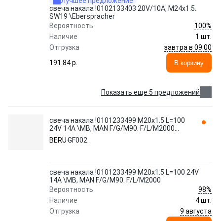
Лучшее предложение
свеча накала !0102133403 20V/10A, M24x1.5.
SW19 \Eberspracher
100%
Вероятность
Наличие
1 шт.
завтра в 09:00
Отгрузка
191.84 p.
В корзину
Показать еще 5 предложений
свеча накала !0101233499 M20x1.5 L=100
24V 14A \MB, MAN F/G/M90. F/L/M2000
GF002 BERU
BERU
GF002
свеча накала !0101233499 M20x1.5 L=100 24V
14A \MB, MAN F/G/M90. F/L/M2000
98%
Вероятность
Наличие
4 шт.
9 августа
Отгрузка