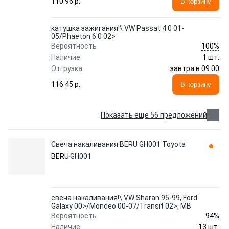
110.96 p.
В корзину
катушка зажигания!\ VW Passat 4.0 01-
05/Phaeton 6.0 02>
100%
Вероятность
Наличие
1 шт.
завтра в 09:00
Отгрузка
116.45 p.
В корзину
Показать еще 56 предложений
Свеча накаливания BERU GH001 Toyota
BERU
GH001
свеча накаливания!\ VW Sharan 95-99, Ford
Galaxy 00>/Mondeo 00-07/Transit 02>, MB
94%
Вероятность
Наличие
13 шт.