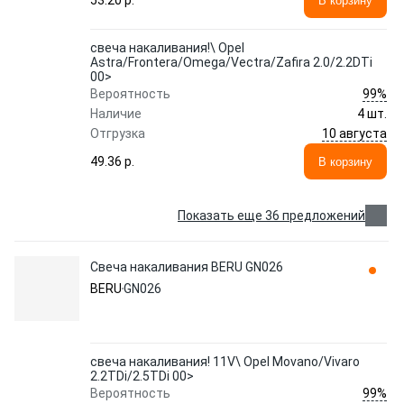
53.20 p.
В корзину
свеча накаливания!\ Opel
Astra/Frontera/Omega/Vectra/Zafira 2.0/2.2DTi
00>
99%
Вероятность
Наличие
4 шт.
10 августа
Отгрузка
49.36 p.
В корзину
Показать еще 36 предложений
Свеча накаливания BERU GN026
BERU
GN026
свеча накаливания! 11V\ Opel Movano/Vivaro
2.2TDi/2.5TDi 00>
99%
Вероятность