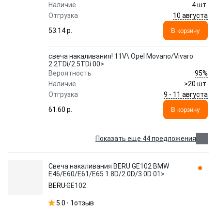
Наличие
4 шт.
10 августа
Отгрузка
53.14 p.
В корзину
свеча накаливания! 11V\ Opel Movano/Vivaro
2.2TDi/2.5TDi 00>
95%
Вероятность
Наличие
>20 шт.
9 - 11 августа
Отгрузка
61.60 p.
В корзину
Показать еще 44 предложения
Свеча накаливания BERU GE102 BMW
E46/E60/E61/E65 1.8D/2.0D/3.0D 01>
BERU
GE102
5.0
1
отзыв