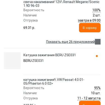
свеча накаливания! 12V\ Renault Megane/Scenic
1.9D 96-03
100%
Вероятность
Наличие
2 шт.
завтра в 09:00
Отгрузка
69.31 p.
В корзину
Показать еще 26 предложений
Катушка зажигания BERU ZSE031
BERU
ZSE031
катушка зажигания!\ VW Passat 4.0 01-
05/Phaeton 6.0 02>
95%
Вероятность
Наличие
10 шт.
11 - 12 августа
Отгрузка