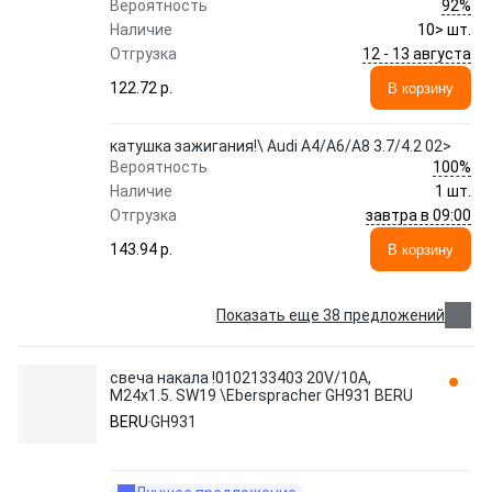
92%
Вероятность
Наличие
10> шт.
12 - 13 августа
Отгрузка
122.72 p.
В корзину
катушка зажигания!\ Audi A4/A6/A8 3.7/4.2 02>
100%
Вероятность
Наличие
1 шт.
завтра в 09:00
Отгрузка
143.94 p.
В корзину
Показать еще 38 предложений
свеча накала !0102133403 20V/10A,
M24x1.5. SW19 \Eberspracher GH931 BERU
BERU
GH931