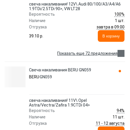
свеча накаливания! 12V\ Audi 80/100/A3/A4/A6
1.9TDi/2.5TDi 90>, VW LT28
100%
Вероятность
Наличие
1 шт.
завтра в 09:00
Отгрузка
39.10 p.
В корзину
Показать еще 72 предложения
Свеча накаливания BERU GN059
BERU
GN059
свеча накаливания! 11V\ Opel
Astra/Vectra/Zafira 1.9CTDi 04>
94%
Вероятность
Наличие
11 шт.
11 - 12 августа
Отгрузка