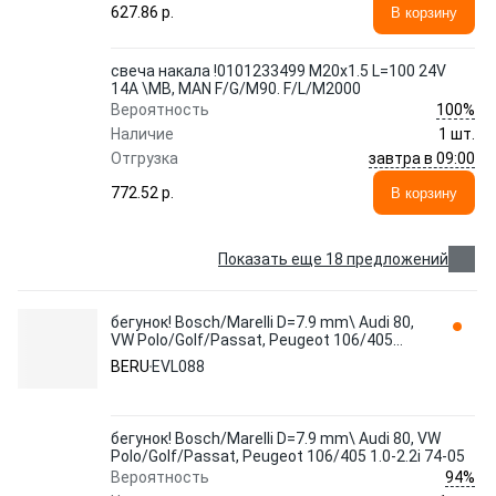
627.86 p.
В корзину
свеча накала !0101233499 M20x1.5 L=100 24V
14A \MB, MAN F/G/M90. F/L/M2000
100%
Вероятность
Наличие
1 шт.
завтра в 09:00
Отгрузка
772.52 p.
В корзину
Показать еще 18 предложений
бегунок! Bosch/Marelli D=7.9 mm\ Audi 80,
VW Polo/Golf/Passat, Peugeot 106/405
1.0-2.2i 74-05 EVL088 BERU
BERU
EVL088
бегунок! Bosch/Marelli D=7.9 mm\ Audi 80, VW
Polo/Golf/Passat, Peugeot 106/405 1.0-2.2i 74-05
94%
Вероятность