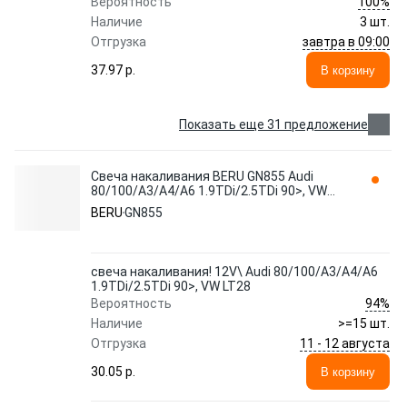
100%
Вероятность
Наличие
3 шт.
завтра в 09:00
Отгрузка
37.97 p.
В корзину
Показать еще 31 предложение
Свеча накаливания BERU GN855 Audi
80/100/A3/A4/A6 1.9TDi/2.5TDi 90>, VW
LT28
BERU
GN855
свеча накаливания! 12V\ Audi 80/100/A3/A4/A6
1.9TDi/2.5TDi 90>, VW LT28
94%
Вероятность
Наличие
>=15 шт.
11 - 12 августа
Отгрузка
30.05 p.
В корзину