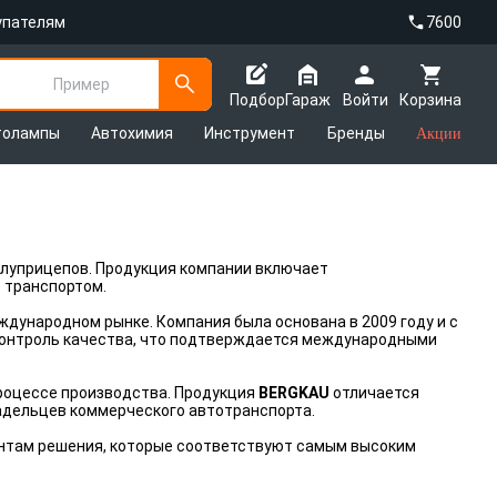
упателям
7600
Пример
Подбор
Гараж
Войти
Корзина
толампы
Автохимия
Инструмент
Бренды
Акции
олуприцепов. Продукция компании включает
 транспортом.
дународном рынке. Компания была основана в 2009 году и с
 контроль качества, что подтверждается международными
роцессе производства. Продукция
BERGKAU
отличается
адельцев коммерческого автотранспорта.
ентам решения, которые соответствуют самым высоким