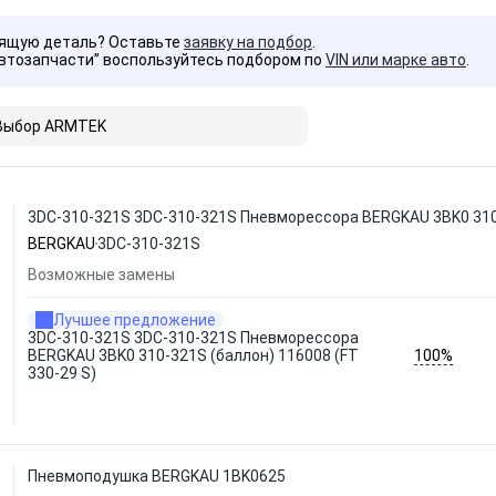
дящую деталь? Оставьте
заявку на подбор
.
Автозапчасти” воспользуйтесь подбором по
VIN или марке авто
.
Выбор ARMTEK
3DC-310-321S 3DC-310-321S Пневморессора BERGKAU 3BK0 310-
BERGKAU
3DC-310-321S
Возможные замены
Лучшее предложение
3DC-310-321S 3DC-310-321S Пневморессора
100%
BERGKAU 3BK0 310-321S (баллон) 116008 (FT
330-29 S)
Пневмоподушка BERGKAU 1BK0625