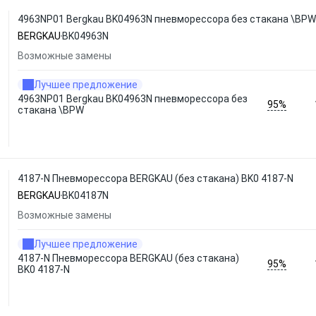
4963NP01 Bergkau BK04963N пневморессора без стакана \BPW
BERGKAU
BK04963N
Возможные замены
Лучшее предложение
4963NP01 Bergkau BK04963N пневморессора без
95%
стакана \BPW
4187-N Пневморессора BERGKAU (без стакана) BK0 4187-N
BERGKAU
BK04187N
Возможные замены
Лучшее предложение
4187-N Пневморессора BERGKAU (без стакана)
95%
BK0 4187-N