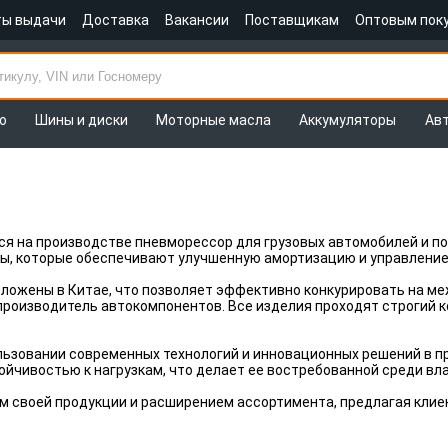
ты выдачи
Доставка
Вакансии
Поставщикам
Оптовым пок
о
Шины и диски
Моторные масла
Аккумуляторы
Ав
ся на производстве пневморессор для грузовых автомобилей и п
, которые обеспечивают улучшенную амортизацию и управление
жены в Китае, что позволяет эффективно конкурировать на меж
 производитель автокомпонентов. Все изделия проходят строгий
льзовании современных технологий и инновационных решений в п
йчивостью к нагрузкам, что делает ее востребованной среди вл
м своей продукции и расширением ассортимента, предлагая кли