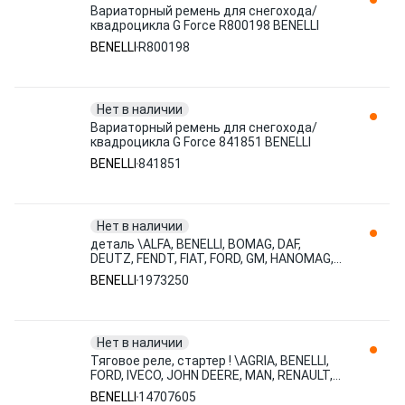
Вариаторный ремень для снегохода/
квадроцикла G Force R800198 BENELLI
BENELLI
R800198
Нет в наличии
Вариаторный ремень для снегохода/
квадроцикла G Force 841851 BENELLI
BENELLI
841851
Нет в наличии
деталь \ALFA, BENELLI, BOMAG, DAF,
DEUTZ, FENDT, FIAT, FORD, GM, HANOMAG,
IVECO, JUNGHEINRICH, LANCI 1973250
BENELLI
1973250
Нет в наличии
Тяговое реле, стартер ! \AGRIA, BENELLI,
FORD, IVECO, JOHN DEERE, MAN, RENAULT,
VAG, VOLVO 14707605
BENELLI
14707605