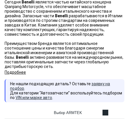
Сегодня
Benelli
является частью китайского концерна
Qianjiang Motorcycle, что обеспечивает масштабное
производство с сохранением итальянского качества и
дизайна. Запасные части
Benelli
разрабатываются в Италии
и производятся по строгим стандартам на современных
заводах в Китае. Компания уделяет особое внимание
качеству комплектующих, гарантируя надежность,
совместимость и долговечность своей продукции.
Преимуществом бренда является оптимальное
соотношение цены и качества благодаря синергии
итальянской инженерии и азиатской производственной
базы.
Benelli
активно развивается на международном рынке,
поставляя оригинальные запчасти через глобальную
дистрибьюторскую сеть.
Подробнее
Не нашли подходящую деталь? Оставьте
заявку на
подбор
.
Для категории “Автозапчасти” воспользуйтесь подбором
по
VIN или марке авто
.
Выбор ARMTEK