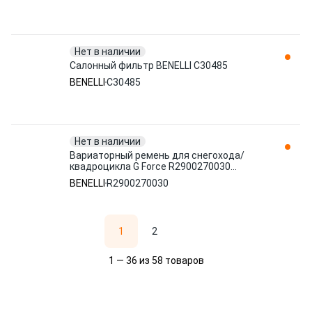
Нет в наличии
Салонный фильтр BENELLI C30485
BENELLI
C30485
Нет в наличии
Вариаторный ремень для снегохода/
квадроцикла G Force R2900270030
BENELLI
BENELLI
R2900270030
1
2
1 — 36 из 58 товаров