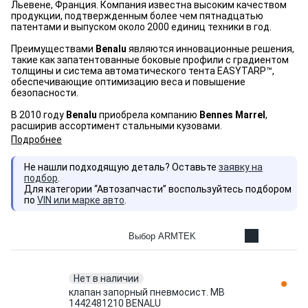
Льевене, Франция. Компания известна высоким качеством
продукции, подтвержденным более чем пятнадцатью
патентами и выпуском около 2000 единиц техники в год.
Преимуществами
Benalu
являются инновационные решения,
такие как запатентованные боковые профили с градиентом
толщины и система автоматического тента EASYTARP™,
обеспечивающие оптимизацию веса и повышение
безопасности.
В 2010 году
Benalu
приобрела компанию
Bennes Marrel
,
расширив ассортимент стальными кузовами.
Подробнее
Не нашли подходящую деталь? Оставьте
заявку на
подбор
.
Для категории “Автозапчасти” воспользуйтесь подбором
по
VIN или марке авто
.
Выбор ARMTEK
Нет в наличии
клапан запорный пневмосист. MB
1442481210 BENALU