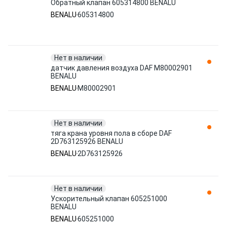
Обратный клапан 605314800 BENALU
BENALU
605314800
Нет в наличии
датчик давления воздуха DAF M80002901
BENALU
BENALU
M80002901
Нет в наличии
тяга крана уровня пола в сборе DAF
2D763125926 BENALU
BENALU
2D763125926
Нет в наличии
Ускорительный клапан 605251000
BENALU
BENALU
605251000