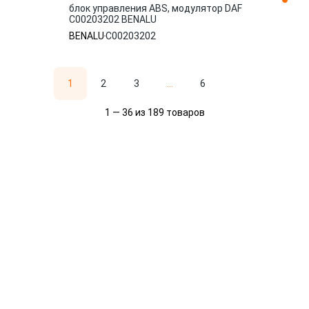
блок управления ABS, модулятор DAF
C00203202 BENALU
BENALU
C00203202
1
2
3
...
6
1 — 36 из 189 товаров