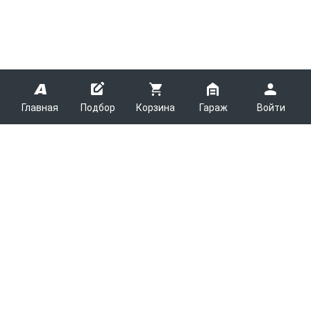
Главная
Подбор
Корзина
Гараж
Войти
ARMTEK
О Компании
Покупателям
Контакты
Как сделать заказ
Партнерам