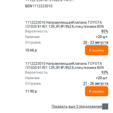
11122-23010/-31020 8-14-51
12R,3P,4P/IN,EX,спецте BEN
BEN
1112223010
1112223010 НаправляющаяКлапана TOYOTA
/31020 81451 12R,3P,4P/IN,EX,спецтехника BEN
85%
Вероятность
Наличие
>20 шт.
20 - 23 августа
Отгрузка
10.66 p.
В корзину
1112223010 НаправляющаяКлапана TOYOTA
/31020 81451 12R,3P,4P/IN,EX,спецтехника BEN
93%
Вероятность
Наличие
>20 шт.
21 - 26 августа
Отгрузка
11.90 p.
В корзину
Показать еще 3 предложения