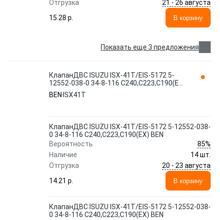
21 - 26 августа
Отгрузка
15.28 p.
В корзину
Показать еще 3 предложения
КлапанДВС ISUZU ISX-41T/EIS-5172 5-
12552-038-0 34-8-116 C240,C223,C190(EX)
BEN
BEN
ISX41T
КлапанДВС ISUZU ISX-41T/EIS-5172 5-12552-038-
0 34-8-116 C240,C223,C190(EX) BEN
85%
Вероятность
Наличие
14 шт.
20 - 23 августа
Отгрузка
14.21 p.
В корзину
КлапанДВС ISUZU ISX-41T/EIS-5172 5-12552-038-
0 34-8-116 C240,C223,C190(EX) BEN