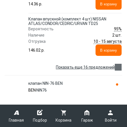
14.36 p.
В корзину
Клапан впускной (комплект 4 шт) NISSAN
ATLAS/CONDOR/CEDRIC/URVAN TD25
95%
Вероятность
Наличие
2 шт.
10 - 15 августа
Отгрузка
146.02 p.
В корзину
Показать еще 16 предложений
клапан NIN-76 BEN
BEN
NIN76
клапан NIN-76 BEN
85%
Вероятность
Главная
Подбор
Корзина
Гараж
Войти
Наличие
>20 шт.