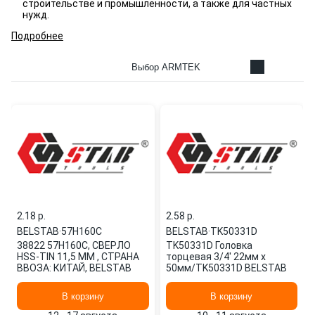
строительстве и промышленности, а также для частных
нужд.
Подробнее
Выбор ARMTEK
2.18 p.
2.58 p.
BELSTAB
·
57H160C
BELSTAB
·
TK50331D
38822 57H160C, СВЕРЛО
TK50331D Головка
HSS-TIN 11,5 ММ , СТРАНА
торцевая 3/4' 22мм х
ВВОЗА: КИТАЙ, BELSTAB
50мм/TK50331D BELSTAB
В корзину
В корзину