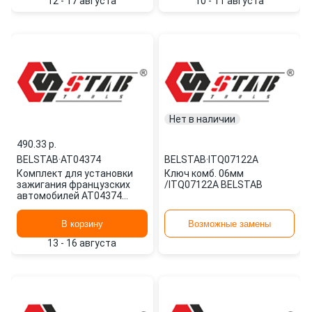
12 - 17 августа
10 - 11 августа
Нет в наличии
490.33 p.
BELSTAB
·
AT04374
BELSTAB
·
ITQ07122A
Комплект для установки
Ключ комб. 06мм
зажигания французских
/ITQ07122A BELSTAB
автомобилей AT04374
BELSTAB
В корзину
Возможные замены
13 - 16 августа