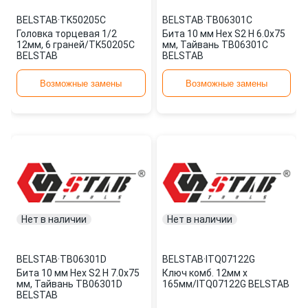
BELSTAB
·
TK50205C
BELSTAB
·
TB06301C
Головка торцевая 1/2
Бита 10 мм Hex S2 H 6.0х75
12мм, 6 граней/TK50205C
мм, Тайвань TB06301C
BELSTAB
BELSTAB
Возможные замены
Возможные замены
Нет в наличии
Нет в наличии
BELSTAB
·
TB06301D
BELSTAB
·
ITQ07122G
Бита 10 мм Hex S2 H 7.0х75
Ключ комб. 12мм х
мм, Тайвань TB06301D
165мм/ITQ07122G BELSTAB
BELSTAB