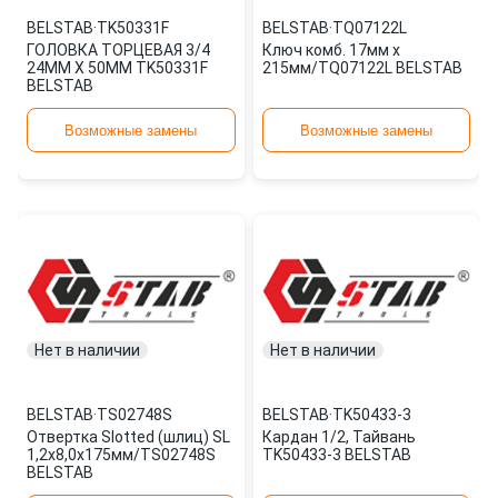
BELSTAB
·
TK50331F
BELSTAB
·
TQ07122L
ГОЛОВКА ТОРЦЕВАЯ 3/4
Ключ комб. 17мм х
24ММ Х 50ММ TK50331F
215мм/TQ07122L BELSTAB
BELSTAB
Возможные замены
Возможные замены
Нет в наличии
Нет в наличии
BELSTAB
·
TS02748S
BELSTAB
·
TK50433-3
Отвертка Slotted (шлиц) SL
Кардан 1/2, Тайвань
1,2x8,0х175мм/TS02748S
TK50433-3 BELSTAB
BELSTAB