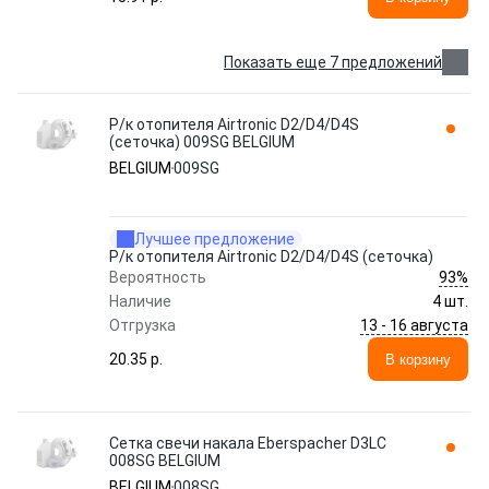
Показать еще 7 предложений
Р/к отопителя Airtronic D2/D4/D4S
(сеточка) 009SG BELGIUM
BELGIUM
009SG
Лучшее предложение
Р/к отопителя Airtronic D2/D4/D4S (сеточка)
93%
Вероятность
Наличие
4 шт.
13 - 16 августа
Отгрузка
20.35 p.
В корзину
Сетка свечи накала Eberspacher D3LC
008SG BELGIUM
BELGIUM
008SG