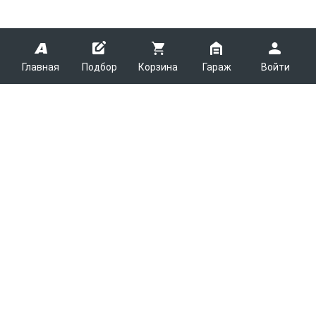
Главная
Подбор
Корзина
Гараж
Войти
ARMTEK
О Компании
Покупателям
Контакты
Как сделать заказ
Партнерам
Новости
Доставка
Поставщикам
Каталоги
Вакансии