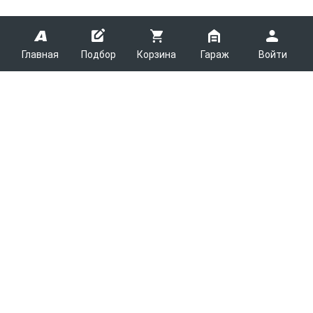
Главная
Подбор
Корзина
Гараж
Войти
ARMTEK
О Компании
Покупателям
Контакты
Как сделать заказ
Партнерам
Новости
Доставка
Поставщикам
Каталоги
Вакансии
Способы оплаты
Арендодателям