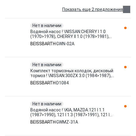
Показать еще 2 предложения
Нет в наличии
Водяной насос ! \NISSAN:CHERRY I 1.0
(1970>1978), CHERRY II 1.0 (1978>1981),
CHERRY II 1.2 (1978>198 GWN-02A
BEISSBARTH
GWN-02A
BEISSBARTH
Нет в наличии
Комплект тормозных колодок, дисковый
тормоз ! \NISSAN:300ZX 3.0 (1984>1987),
300ZX 3.0 Turbo (1984>1 D1084
BEISSBARTH
D1084
BEISSBARTH
Нет в наличии
Водяной насос ! \KIA, MAZDA:121 I 1.1
(1987>1990), 121 I 1.3 (1987>1991), 121 I
1.3 (1989>1990), 121 GWMZ-31A
BEISSBARTH
GWMZ-31A
BEISSBARTH