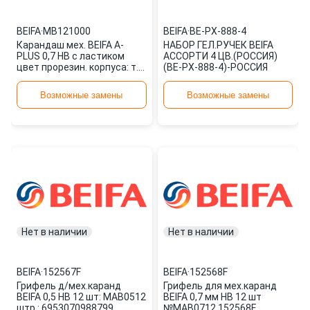
BEIFA
·
MB121000
BEIFA
·
BE-PX-888-4
Карандаш мех. BEIFA A-
НАБОР ГЕЛ.РУЧЕК BEIFA
PLUS 0,7 НВ с ластиком
АССОРТИ 4 ЦВ.(РОССИЯ)
цвет прорезин. корпуса: т.-
(BE-PX-888-4)-РОССИЯ
серый MB121000
Возможные замены
Возможные замены
Нет в наличии
Нет в наличии
BEIFA
·
152567F
BEIFA
·
152568F
Грифель д/мех.каранд
Грифель для мех.каранд
BEIFA 0,5 НВ 12 шт: MAB0512
BEIFA 0,7 мм НВ 12 шт
штр.: 6953070988799
№MAB0712 152568F