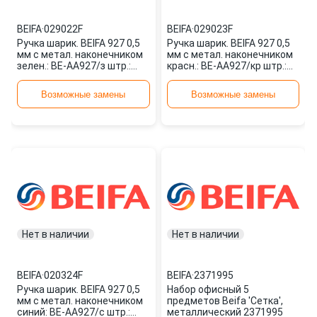
BEIFA
·
029022F
BEIFA
·
029023F
Ручка шарик. BEIFA 927 0,5
Ручка шарик. BEIFA 927 0,5
мм с метал. наконечником
мм с метал. наконечником
зелен.: BE-AA927/з штр.:
красн.: BE-AA927/кр штр.:
6934369607218 029022F
6934369607225 029023F
Возможные замены
Возможные замены
Нет в наличии
Нет в наличии
BEIFA
·
020324F
BEIFA
·
2371995
Ручка шарик. BEIFA 927 0,5
Набор офисный 5
мм с метал. наконечником
предметов Beifa 'Сетка',
синий: BE-AA927/c штр.:
металлический 2371995