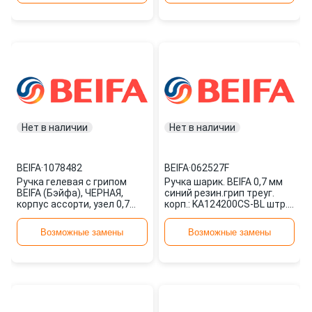
Нет в наличии
Нет в наличии
BEIFA
·
1078482
BEIFA
·
062527F
Ручка гелевая с грипом
Ручка шарик. BEIFA 0,7 мм
BEIFA (Бэйфа), ЧЕРНАЯ,
синий резин.грип треуг.
корпус ассорти, узел 0,7
корп.: KA124200CS-BL штр.:
мм, линия письма 0,5 мм,
6934369633002 062527F
GA31 1078482
Возможные замены
Возможные замены