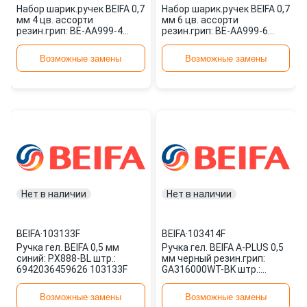
Набор шарик.ручек BEIFA 0,7
Набор шарик.ручек BEIFA 0,7
мм 4 цв. ассорти
мм 6 цв. ассорти
резин.грип: BE-AA999-4
резин.грип: BE-AA999-6
штр.: 6924246186745
штр.: 6924246186738
021183F
029787F
Возможные замены
Возможные замены
Нет в наличии
Нет в наличии
BEIFA
·
103133F
BEIFA
·
103414F
Ручка гел. BEIFA 0,5 мм
Ручка гел. BEIFA A-PLUS 0,5
синий: PX888-BL штр.:
мм черный резин.грип:
6942036459626 103133F
GA316000WT-BK штр.:
6942036499196 103414F
Возможные замены
Возможные замены