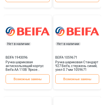
Нет в наличии
Нет в наличии
BEIFA
·
1943096
BEIFA
·
1059671
Ручка шариковая
Ручка шариковая Стандарт
антискользящий корпус
927 Beifa, стержень синий,
Beifa АА 110В 'Яркое
узел 0.7 мм 1059671
цветное ассорти',
металлический наконечни
Возможные замены
Возможные замены
1943096