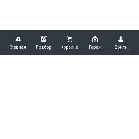
Главная
Подбор
Корзина
Гараж
Войти
ARMTEK
О Компании
Покупателям
Контакты
Как сделать заказ
Партнерам