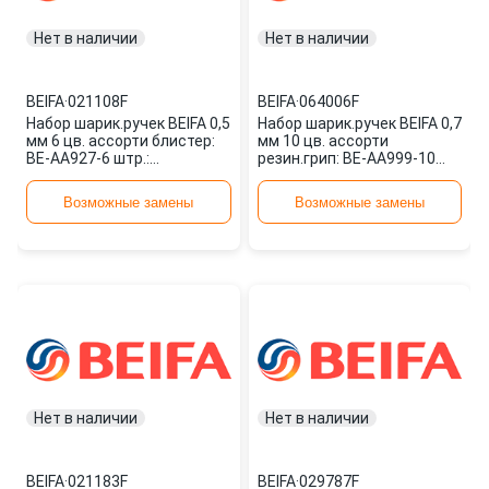
Нет в наличии
Нет в наличии
BEIFA
·
021108F
BEIFA
·
064006F
Набор шарик.ручек BEIFA 0,5
Набор шарик.ручек BEIFA 0,7
мм 6 цв. ассорти блистер:
мм 10 цв. ассорти
BE-AA927-6 штр.:
резин.грип: BE-AA999-10
6924246102998 021108F
штр.: 6924246186721
064006F
Возможные замены
Возможные замены
Нет в наличии
Нет в наличии
BEIFA
·
021183F
BEIFA
·
029787F