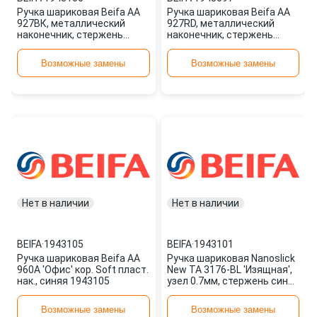
Ручка шариковая Beifa АА
Ручка шариковая Beifa АА
927BК, металлический
927RD, металлический
наконечник, стержень
наконечник, стержень
черный, узел 0.7мм 1943100
красный, узел 0.7мм
1943097
Возможные замены
Возможные замены
Нет в наличии
Нет в наличии
BEIFA
·
1943105
BEIFA
·
1943101
Ручка шариковая Beifa АА
Ручка шариковая Nanoslick
960А 'Офис' кор. Soft пласт.
New ТА 3176-BL 'Изящная',
нак., синяя 1943105
узел 0.7мм, стержень синий
на маслянной основе
1943101 BEIFA
Возможные замены
Возможные замены