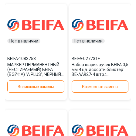
Нет в наличии
Нет в наличии
BEIFA
·
1083758
BEIFA
·
027731F
МАРКЕР ПЕРМАНЕНТНЫЙ
Набор шарик.ручек BEIFA 0,5
(НЕСТИРАЕМЫЙ) BEIFA
мм 4 цв. ассорти блистер:
(БЭЙФА) ''A PLUS'', ЧЕРНЫЙ,
BE-AA927-4 штр.:
КРУГЛЫЙ НАКОНЕЧНИК, 2,5
6924246102981 027731F
ММ, PY23 1083758
Возможные замены
Возможные замены