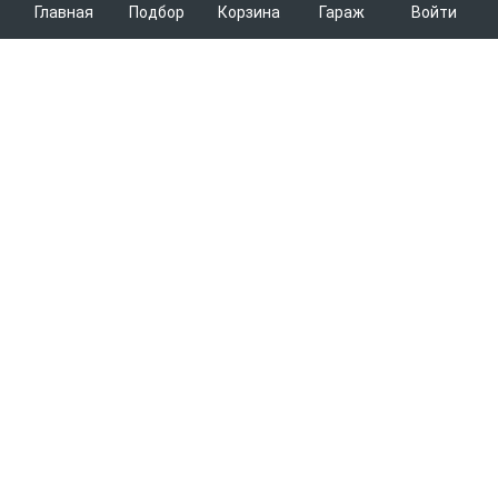
Главная
Подбор
Корзина
Гараж
Войти
ARMTEK
О Компании
Покупателям
Контакты
Как сделать заказ
Партнерам
Новости
Доставка
Поставщикам
Каталоги
Вакансии
Способы оплаты
Арендодателям
Легковые запчасти
7600
Благотворительность
Возврат
Услуги логистики
Грузовые запчасти
Пункты выдачи