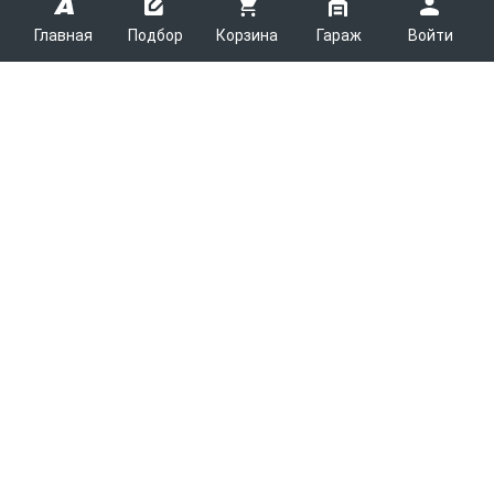
Главная
Подбор
Корзина
Гараж
Войти
ARMTEK
О Компании
Покупателям
Контакты
Как сделать заказ
Партнерам
Новости
Доставка
Поставщикам
Каталоги
Вакансии
Способы оплаты
Арендодателям
Легковые запчасти
7600
Благотворительность
Возврат
Услуги логистики
Грузовые запчасти