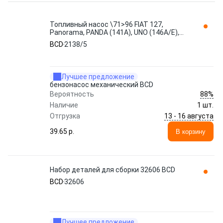
Топливный насос \71>96 FIAT 127,
Panorama, PANDA (141A), UNO (146A/E),
SEAT FURA (025A), IBIZA (021A 2138/5 BCD
BCD
2138/5
Лучшее предложение
бензонасос механический BCD
88%
Вероятность
Наличие
1 шт.
13 - 16 августа
Отгрузка
39.65 p.
В корзину
Набор деталей для сборки 32606 BCD
BCD
32606
Лучшее предложение