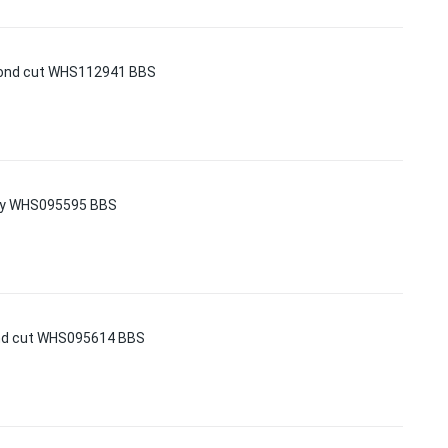
mond cut WHS112941 BBS
rey WHS095595 BBS
nd cut WHS095614 BBS