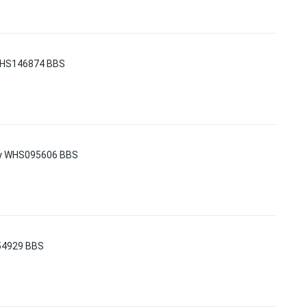
 WHS146874 BBS
ey WHS095606 BBS
154929 BBS