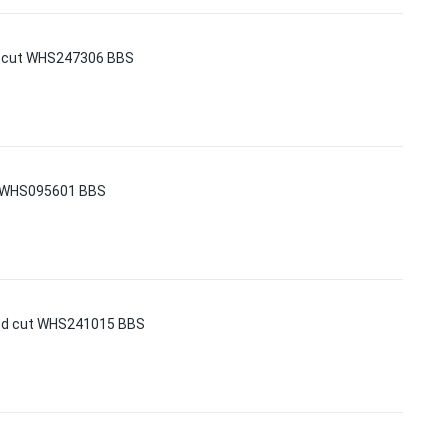
d cut WHS247306 BBS
y WHS095601 BBS
nd cut WHS241015 BBS