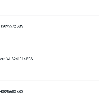
 WHS095572 BBS
d cut WHS241014 BBS
 WHS095603 BBS