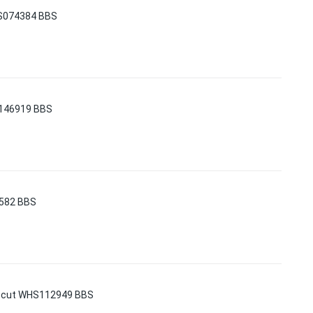
HS074384 BBS
S146919 BBS
5582 BBS
d cut WHS112949 BBS