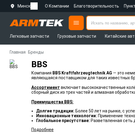
Минск
О Компании
Благотворительность
Пунк
Легковые запчасти
Грузовые запчасти
Китайские авт
Главная
Бренды
BBS
Компания
BBS Kraftfahrzeugtechnik AG
— это неме
являющаяся поставщиком для таких известных бренд
Ассортимент
включает высококачественные колёс
сборный диск из трех частей и алмазная обработка
Преимущества BBS:
Долгие традиции:
Более 50 лет на рынке, с у
Инновационные технологии:
Применение техно
Глобальное присутствие:
Разветвленная сеть 
Подробнее