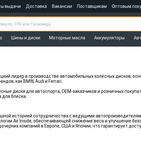
ты выдачи
Доставка
Вакансии
Поставщикам
Оптовым пок
о
Шины и диски
Моторные масла
Аккумуляторы
Ав
цкий лидер в производстве автомобильных колёсных дисков, основ
ов, как BMW, Audi и Ferrari.
ные диски для автоспорта, OEM-заказчиков и розничных покупате
 для блеска.
спешной историей сотрудничества с ведущими автопроизводителям
логии Air Inside, обеспечивающей снижение веса и улучшение без
дочерних компаний в Европе, США и Японии, что гарантирует дос