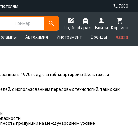
упателям
7600
Пример
Подбор
Гараж
Войти
Корзина
толампы
Автохимия
Инструмент
Бренды
Акции
анная в 1970 году, с штаб-квартирой в Шильтахе, и
лей, с использованием передовых технологий, таких как
и.
опасности.
тупность продукции на международном уровне.