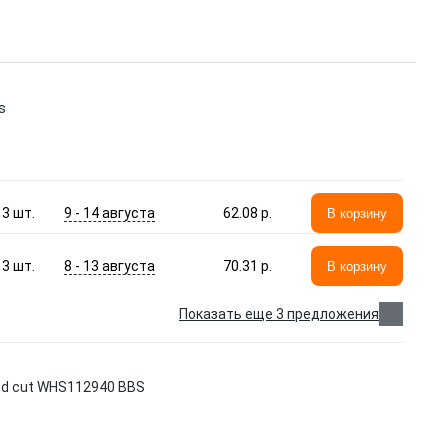
s
9 - 14 августа
3
шт.
62.08 p.
В корзину
8 - 13 августа
3
шт.
70.31 p.
В корзину
Показать еще 3 предложения
nd cut WHS112940 BBS