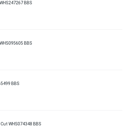
y WHS247267 BBS
y WHS095605 BBS
165499 BBS
d Cut WHS074348 BBS