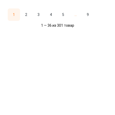
1
2
3
4
5
...
9
1 — 36 из 301 товар