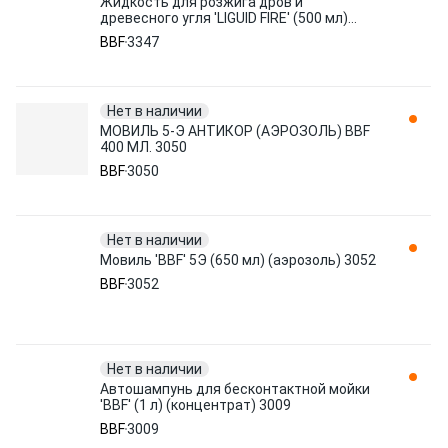
Жидкость для розжига дров и
древесного угля 'LIGUID FIRE' (500 мл)
3347 BBF
BBF
3347
Нет в наличии
МОВИЛЬ 5-Э АНТИКОР (АЭРОЗОЛЬ) BBF
400 МЛ. 3050
BBF
3050
Нет в наличии
Мовиль 'BBF' 5Э (650 мл) (аэрозоль) 3052
BBF
3052
Нет в наличии
Автошампунь для бесконтактной мойки
'BBF' (1 л) (концентрат) 3009
BBF
3009