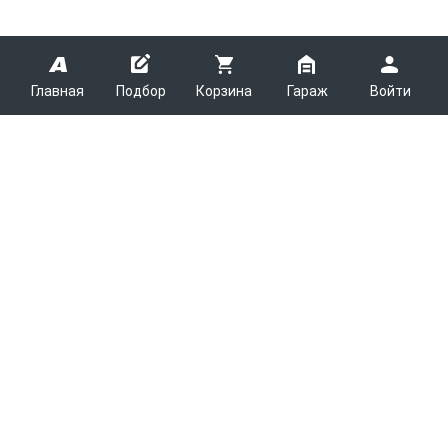
Главная
Подбор
Корзина
Гараж
Войти
ARMTEK
О Компании
Покупателям
Контакты
Как сделать заказ
Партнерам
Новости
Доставка
Поставщикам
Каталоги
Вакансии