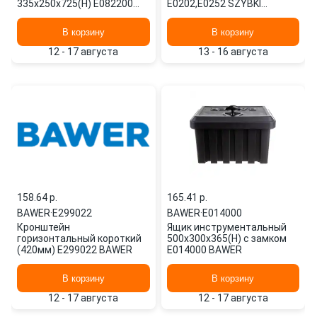
335х250х725(H) E082200
E0202,E0252 SZYBKI
BAWER
MONTAZ E096004 BAWER
В корзину
В корзину
12 - 17 августа
13 - 16 августа
158.64 p.
165.41 p.
BAWER
·
E299022
BAWER
·
E014000
Кронштейн
Ящик инструментальный
горизонтальный короткий
500х300х365(H) с замком
(420мм) E299022 BAWER
E014000 BAWER
В корзину
В корзину
12 - 17 августа
12 - 17 августа