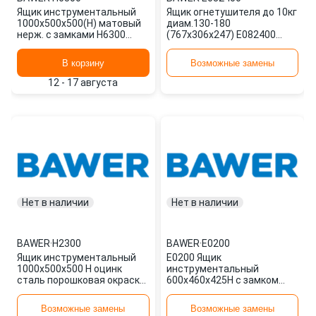
Ящик инструментальный
Ящик огнетушителя до 10кг
1000х500х500(H) матовый
диам.130-180
нерж. с замками H6300
(767х306х247) E082400
BAWER
BAWER
В корзину
Возможные замены
12 - 17 августа
Нет в наличии
Нет в наличии
BAWER
·
H2300
BAWER
·
E0200
Ящик инструментальный
E0200 Ящик
1000х500х500 H оцинк
инструментальный
сталь порошковая окраска
600x460x425H с замком
с замками H2300 BAWER
E0200 BAWER
Возможные замены
Возможные замены