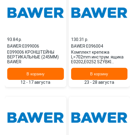
93.84 p.
130.31 p.
BAWER
·
E099006
BAWER
·
E096004
E099006 КРОНШТЕЙНЫ
Комплект крепежа
ВЕРТИКАЛЬНЫЕ (245ММ)
L=702mm инструм. ящика
BAWER
E0202,E0252 SZYBKI
MONTAZ E096004 BAWER
В корзину
В корзину
12 - 17 августа
23 - 28 августа