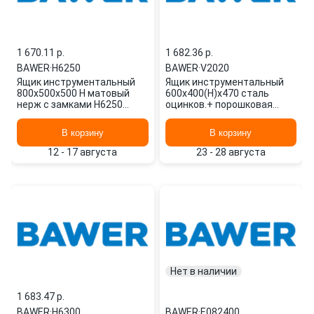
1 670.11 p.
1 682.36 p.
BAWER
·
H6250
BAWER
·
V2020
Ящик инструментальный
Ящик инструментальный
800х500х500 H матовый
600х400(H)х470 сталь
нерж с замками H6250
оцинков.+ порошковая
BAWER
окраска, без уплотнителя
V2020 BAWER
В корзину
В корзину
12 - 17 августа
23 - 28 августа
Нет в наличии
1 683.47 p.
BAWER
·
H6300
BAWER
·
E082400