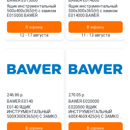
BAWER
·
E015000
BAWER
·
E014000
Ящик инструментальный
Ящик инструментальный
500х400х365(H) с замком
500х300х365(H) с замком
E015000 BAWER
E014000 BAWER
В корзину
В корзину
12 - 17 августа
11 - 13 августа
246.86 p.
270.05 p.
BAWER
·
E0140
BAWER
·
E020000
E0140 ЯЩИК
E020000 ЯЩИК
ИНСТРУМЕНТАЛЬНЫЙ
ИНСТРУМЕНТАЛЬНЫЙ
500Х300Х365(H) С ЗАМКОМ
600Х460Х425(H) С ЗАМКОМ
BAWER
BAWER
В корзину
В корзину