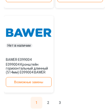
Нет в наличии
BAWER
·
E099004
E099004 Кронштейн
горизонтальный длинный
(514мм) E099004 BAWER
Возможные замены
1
2
3