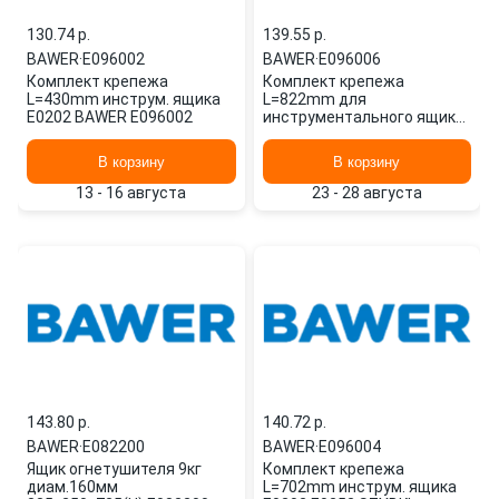
130.74 p.
139.55 p.
BAWER
·
E096002
BAWER
·
E096006
Комплект крепежа
Комплект крепежа
L=430mm инструм. ящика
L=822mm для
E0202 BAWER E096002
инструментального ящика
E0202,E0252 SZYBKI
MONTAZ E096006 BAWER
В корзину
В корзину
13 - 16 августа
23 - 28 августа
143.80 p.
140.72 p.
BAWER
·
E082200
BAWER
·
E096004
Ящик огнетушителя 9кг
Комплект крепежа
диам.160мм
L=702mm инструм. ящика