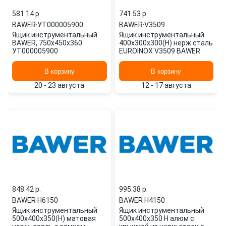
581.14 p.
741.53 p.
BAWER
·
УТ000005900
BAWER
·
V3509
Ящик инструментальный
Ящик инструментальный
BAWER, 750x450x360
400х300х300(H) нерж.сталь
УТ000005900
EUROINOX V3509 BAWER
В корзину
В корзину
20 - 23 августа
12 - 17 августа
848.42 p.
995.38 p.
BAWER
·
H6150
BAWER
·
H4150
Ящик инструментальный
Ящик инструментальный
500х400х350(H) матовая
500х400х350 H алюм с