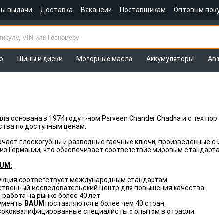
ты выдачи
Доставка
Вакансии
Поставщикам
Оптовым пок
о
Шины и диски
Моторные масла
Аккумуляторы
Ав
ла основана в 1974 году г-ном Parveen Chander Chadha и с тех п
ства по доступным ценам.
чает плоскогубцы и разводные гаечные ключи, произведенные с 
из Германии, что обеспечивает соответствие мировым стандарта
UM:
укция соответствует международным стандартам.
ственный исследовательский центр для повышения качества.
работа на рынке более 40 лет.
ументы
BAUM
поставляются в более чем 40 стран.
ококвалифицированные специалисты с опытом в отрасли.