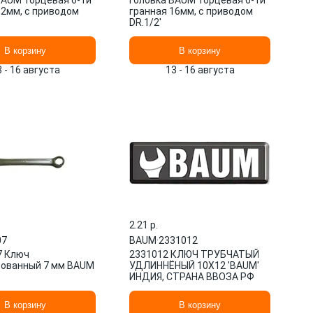
BAUM торцевая 6-ти
Головка BAUM торцевая 6-ти
12мм, с приводом
гранная 16мм, с приводом
DR.1/2'
В корзину
В корзину
3 - 16 августа
13 - 16 августа
2.21 p.
07
BAUM
·
2331012
7 Ключ
2331012 КЛЮЧ ТРУБЧАТЫЙ
ованный 7 мм BAUM
УДЛИННЁНЫЙ 10Х12 'BAUM'
ИНДИЯ, СТРАНА ВВОЗА РФ
В корзину
В корзину