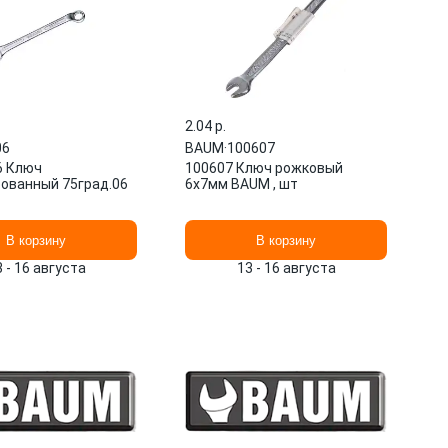
2.04 p.
06
BAUM
·
100607
6 Ключ
100607 Ключ рожковый
ованный 75град.06
6х7мм BAUM , шт
В корзину
В корзину
3 - 16 августа
13 - 16 августа