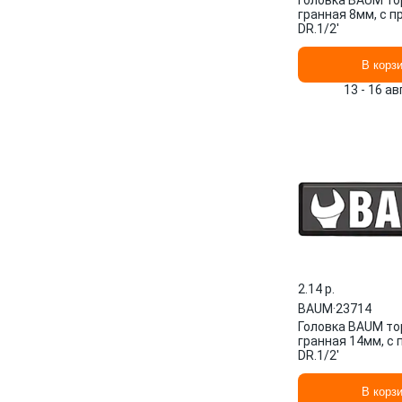
Головка BAUM то
гранная 8мм, с 
DR.1/2'
В корз
13 - 16 а
2.14 p.
BAUM
·
23714
Головка BAUM то
гранная 14мм, с
DR.1/2'
В корз