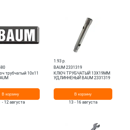
1.93 p.
580
BAUM
·
2331319
юч трубчатый 10x11
КЛЮЧ ТРУБЧАТЫЙ 13X19ММ
BAUM
УДЛИННЕНЫЙ BAUM 2331319
В корзину
В корзину
1 - 12 августа
13 - 16 августа