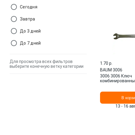
Сегодня
Завтра
До 3 дней
До 7 дней
Для просмотра всех фильтров
1.70 p.
выберите конечную ветку категории
BAUM
·
3006
3006 3006 Ключ
комбинированны
В корз
13 - 16 а