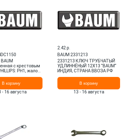
2.42 p.
4DC1150
BAUM
·
2331213
а BAUM
2331213 КЛЮЧ ТРУБЧАТЫЙ
енная с крестовым
УДЛИННЁНЫЙ 12Х13 ''BAUM''
ILLIPS: PН1, жало
ИНДИЯ, СТРАНА ВВОЗА РФ
 с двухцветной
В корзину
В корзину
3 - 16 августа
13 - 16 августа