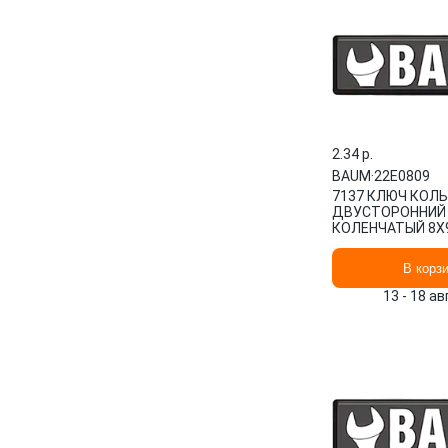
2.34 p.
BAUM
·
22E0809
7137 КЛЮЧ КОЛ
ДВУСТОРОННИЙ
КОЛЕНЧАТЫЙ 8Х
СТРАНА ВВОЗА: 
22E0809 BAUM
В корз
13 - 18 а