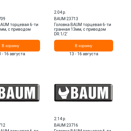
2.04 p.
709
BAUM
·
23713
BAUM торцевая 6-ти
Головка BAUM торцевая 6-ти
8мм, с приводом
гранная 13мм, с приводом
DR.1/2'
В корзину
В корзину
3 - 16 августа
13 - 16 августа
2.14 p.
712
BAUM
·
23716