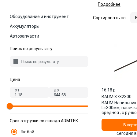
Подробнее
Оборудование и инструмент
Сортировать по:
Аккумуляторы
Автозапчасти
Поиск по результату
Цена
от
до
16.18 p.
BAUM
·
3732300
BAUM Напильник
L=300мм, насечк
средняя , с ручк
3732300
Срок отгрузки со склада ARMTEK
В корз
Любой
сегодня в