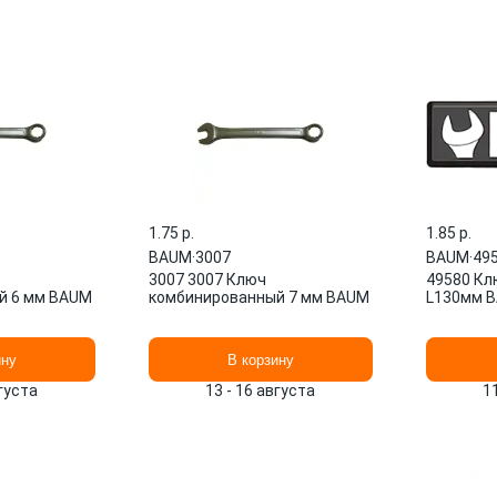
1.75 p.
1.85 p.
BAUM
·
3007
BAUM
·
49
3007 3007 Ключ
49580 Кл
й 6 мм BAUM
комбинированный 7 мм BAUM
L130мм 
ину
В корзину
вгуста
13 - 16 августа
1