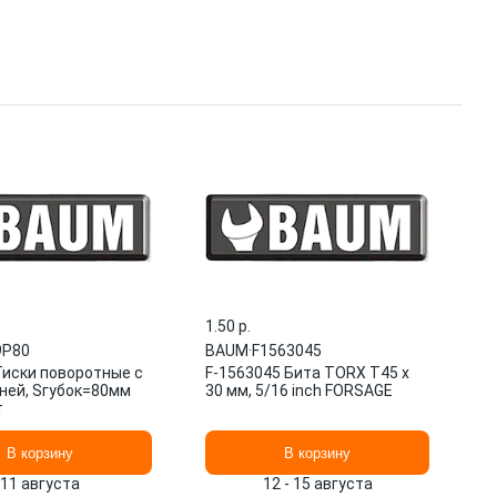
1.50 p.
9P80
BAUM
·
F1563045
Тиски поворотные с
F-1563045 Бита TORX T45 х
ней, Sгубок=80мм
30 мм, 5/16 inch FORSAGE
т
В корзину
В корзину
11 августа
12 - 15 августа