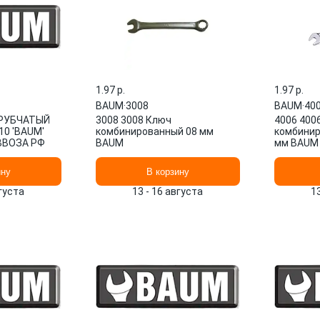
1.97 p.
1.97 p.
BAUM
·
3008
BAUM
·
40
ТРУБЧАТЫЙ
3008 3008 Ключ
4006 400
0 'BAUM'
комбинированный 08 мм
комбинир
ВВОЗА РФ
BAUM
мм BAUM
ину
В корзину
вгуста
13 - 16 августа
1