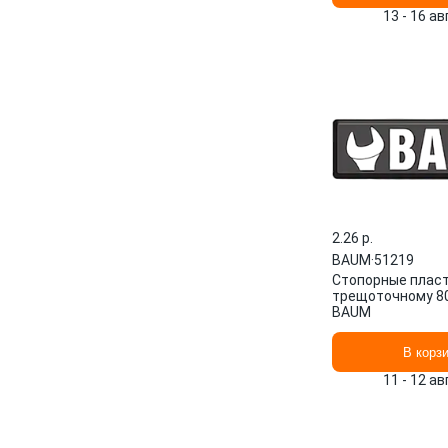
13 - 16 а
2.26 p.
BAUM
·
51219
Стопорные пласт
трещоточному 8
BAUM
В корз
11 - 12 а