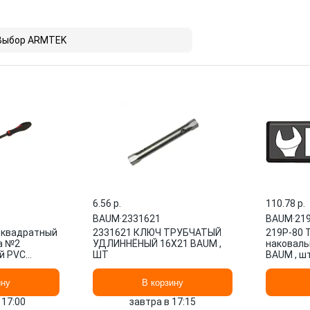
Выбор ARMTEK
6.56 p.
110.78 p.
BAUM
·
2331621
BAUM
·
21
 квадратный
2331621 КЛЮЧ ТРУБЧАТЫЙ
219P-80 
а №2
УДЛИННЁНЫЙ 16Х21 BAUM ,
наковаль
ой PVC
ШТ
BAUM , ш
ину
В корзину
 17:00
завтра в 17:15