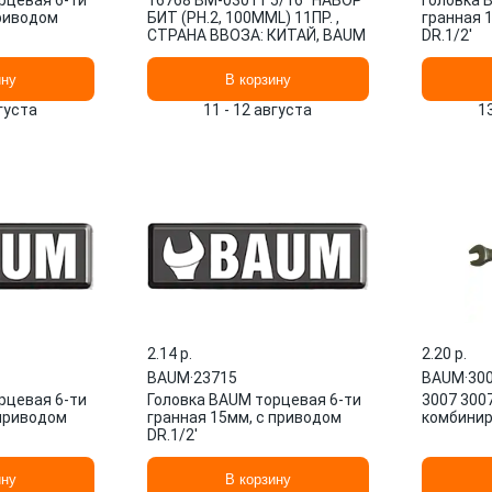
рцевая 6-ти
16768 BM-03011 5/16'' НАБОР
Головка 
приводом
БИТ (PH.2, 100ММL) 11ПР. ,
гранная 
СТРАНА ВВОЗА: КИТАЙ, BAUM
DR.1/2'
ину
В корзину
вгуста
11 - 12 августа
1
2.14 p.
2.20 p.
BAUM
·
23715
BAUM
·
30
рцевая 6-ти
Головка BAUM торцевая 6-ти
3007 300
 приводом
гранная 15мм, с приводом
комбинир
DR.1/2'
ину
В корзину