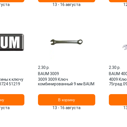
вгуста
13 - 16 августа
1
2.30 p.
2.30 p.
BAUM
·
3009
BAUM
·
40
ины к ключу
3009 3009 Ключ
4009 Клю
0724 51219
комбинированный 9 мм BAUM
75град.0
ину
В корзину
вгуста
13 - 16 августа
1