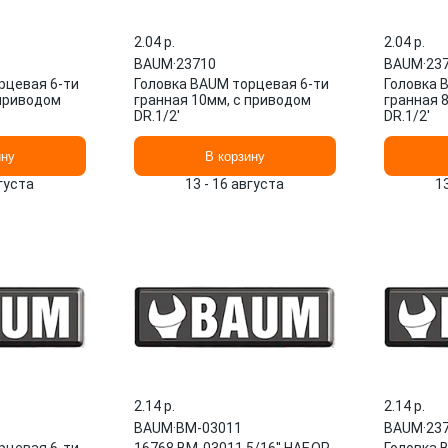
2.04 p.
2.04 p.
BAUM
·
23710
BAUM
·
23
рцевая 6-ти
Головка BAUM торцевая 6-ти
Головка 
 приводом
гранная 10мм, с приводом
гранная 
DR.1/2'
DR.1/2'
ину
В корзину
вгуста
13 - 16 августа
1
2.14 p.
2.14 p.
BAUM
·
BM-03011
BAUM
·
23