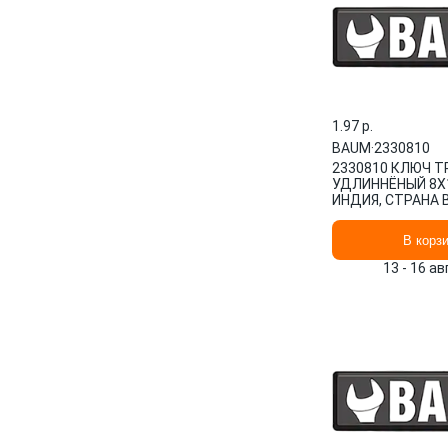
1.97 p.
BAUM
·
2330810
2330810 КЛЮЧ 
УДЛИННЁНЫЙ 8Х1
ИНДИЯ, СТРАНА 
В корз
13 - 16 а