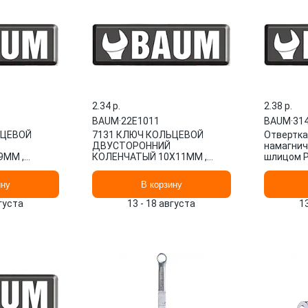
2.34 p.
2.38 p.
BAUM
·
22E1011
BAUM
·
31
ЬЦЕВОЙ
7131 КЛЮЧ КОЛЬЦЕВОЙ
Отвертк
ДВУСТОРОННИЙ
намагнич
9ММ ,
КОЛЕНЧАТЫЙ 10Х11ММ ,
шлицом PH
ИНДИЯ,
СТРАНА ВВОЗА: ИНДИЯ,
L=150мм,
22E1011 BAUM
ручкой.
ину
В корзину
вгуста
13 - 18 августа
1