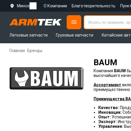
Минск
О Компании
Благотворительность
Пунк
Легковые запчасти
Грузовые запчасти
Китайские авт
Главная
Бренды
BAUM
Компания
BAUM
бы
высочайшего каче
Ассортимент
вклю
преимущественно 
Преимущества BA
Качество:
Прод
Инновации:
Соб
Опыт:
Успешная 
Экспорт:
Инстр
Управление:
Выс