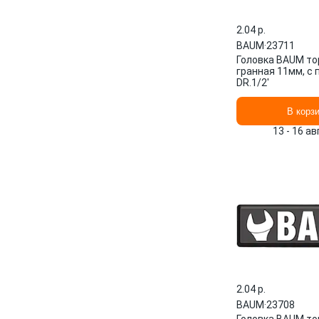
2.04 p.
BAUM
·
23711
Головка BAUM то
гранная 11мм, с
DR.1/2'
В корз
13 - 16 а
2.04 p.
BAUM
·
23708