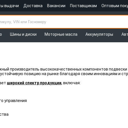
ты выдачи
Доставка
Вакансии
Поставщикам
Оптовым пок
о
Шины и диски
Моторные масла
Аккумуляторы
Ав
жный производитель высококачественных компонентов подвески и
устойчивую позицию на рынке благодаря своим инновациям и ст
ает
широкий спектр продукции
, включая:
го управления
ства