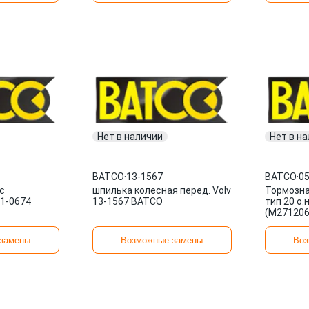
Нет в наличии
Нет в н
BATCO
·
13-1567
BATCO
·
0
с
шпилька колесная перед. Volv
Тормозна
11-0674
13-1567 BATCO
тип 20 о.
(M271206
замены
Возможные замены
Воз