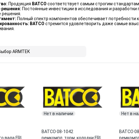
тво:
Продукция
BATCO
соответствует самым строгим стандартам 
 решения:
Постоянные инвестиции в исследования и разработки
е решения.
тимент:
Полный спектр компонентов обеспечивает потребности кл
ированность: BATCO
стремится удовлетворить даже самые взыс
ивания.
Выбор ARMTEK
Нет в наличии
Нет в н
BATCO
·
08-1042
BATCO
·
08
го вала FRL
ремкомпл. торм. колодки FRL
ремкомпл.