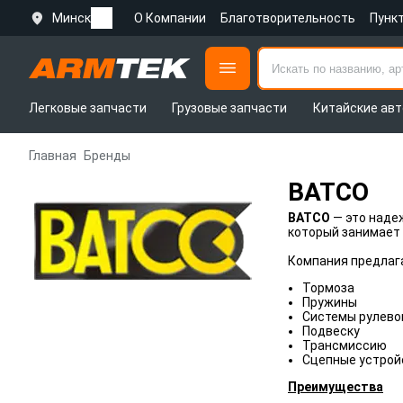
Минск
О Компании
Благотворительность
Пунк
Легковые запчасти
Грузовые запчасти
Китайские авт
Главная
Бренды
BATCO
BATCO
— это наде
который занимает 
Компания предлаг
Тормоза
Пружины
Системы рулево
Подвеску
Трансмиссию
Сцепные устрой
Преимущества