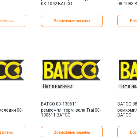
08-1042 BATCO
08-1088 
замены
Возможные замены
Воз
Нет в наличии
Нет в н
BATCO
·
08-130611
BATCO
·
08
колодки 08-
ремкомпл. торм. вала Trai 08-
ремкомпл
130611 BATCO
BATCO
замены
Возможные замены
Воз