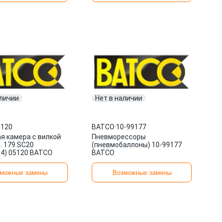
аличии
Нет в наличии
5120
BATCO
·
10-99177
я камера с вилкой
Пневморессоры
н. 179.SC20
(пневмобаллоны) 10-99177
4) 05120 BATCO
BATCO
можные замены
Возможные замены