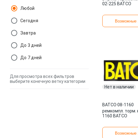
02-225 BATCO
Любой
Сегодня
Возможные 
Завтра
До 3 дней
До 7 дней
Для просмотра всех фильтров
выберите конечную ветку категории
Нет в наличии
BATCO
·
08-1160
ремкомпл. торм. 
1160 BATCO
Возможные 