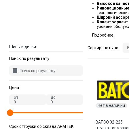
Высокое качес
Инновационные
технологически
Широкий ассор
Клиентоориент
уровень обслуж
Подробнее
Шины и диски
Сортировать по:
Поиск по результату
Цена
от
до
Нет в наличии
BATCO
·
02-225
Срок отгрузки со склада ARMTEK
втулка тормозно