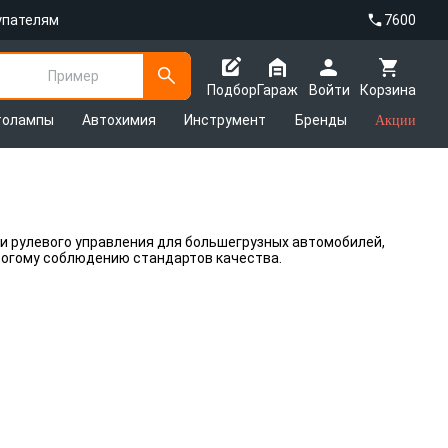
упателям
7600
Пример
Подбор
Гараж
Войти
Корзина
толампы
Автохимия
Инструмент
Бренды
Акции
 рулевого управления для большегрузных автомобилей,
рогому соблюдению стандартов качества.