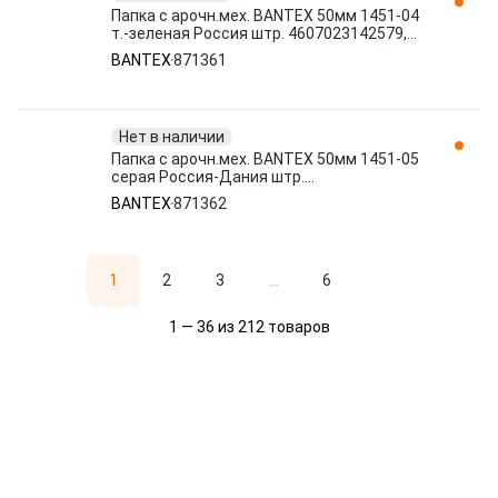
Папка с арочн.мех. BANTEX 50мм 1451-04
т.-зеленая Россия штр. 4607023142579,
4607030500119 871361
BANTEX
871361
Нет в наличии
Папка с арочн.мех. BANTEX 50мм 1451-05
серая Россия-Дания штр.
4607023142586, 4706030500126 871362
BANTEX
871362
1
2
3
...
6
1 — 36 из 212 товаров