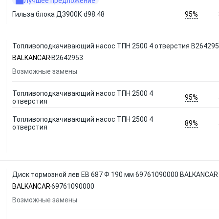
Лучшее предложение
95%
Гильза блока Д3900К d98.48
Топливоподкачивающий насос ТПН 2500 4 отверстия В26429
BALKANCAR
В2642953
Возможные замены
Топливоподкачивающий насос ТПН 2500 4
95%
отверстия
Топливоподкачивающий насос ТПН 2500 4
89%
отверстия
Диск тормозной лев ЕВ 687 Ф 190 мм 69761090000 BALKANCAR
BALKANCAR
69761090000
Возможные замены