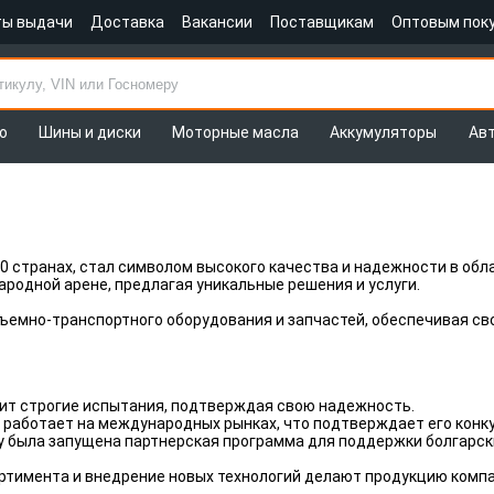
ты выдачи
Доставка
Вакансии
Поставщикам
Оптовым пок
о
Шины и диски
Моторные масла
Аккумуляторы
Ав
 60 странах, стал символом высокого качества и надежности в о
ародной арене, предлагая уникальные решения и услуги.
ъемно-транспортного оборудования и запчастей, обеспечивая с
ит строгие испытания, подтверждая свою надежность.
 работает на международных рынках, что подтверждает его конк
ду была запущена партнерская программа для поддержки болгарс
тимента и внедрение новых технологий делают продукцию компа