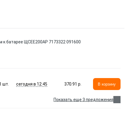
м к батарее ЩСЕЕ200АР 7173322 091600
сегодня в 12:45
1
шт.
370.91 p.
В корзину
Показать еще 3 предложения