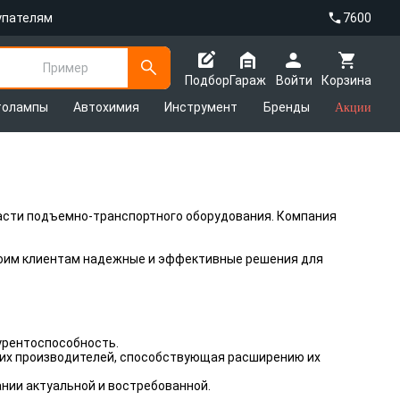
упателям
7600
Пример
Подбор
Гараж
Войти
Корзина
толампы
Автохимия
Инструмент
Бренды
Акции
бласти подъемно-транспортного оборудования. Компания
воим клиентам надежные и эффективные решения для
урентоспособность.
ких производителей, способствующая расширению их
нии актуальной и востребованной.