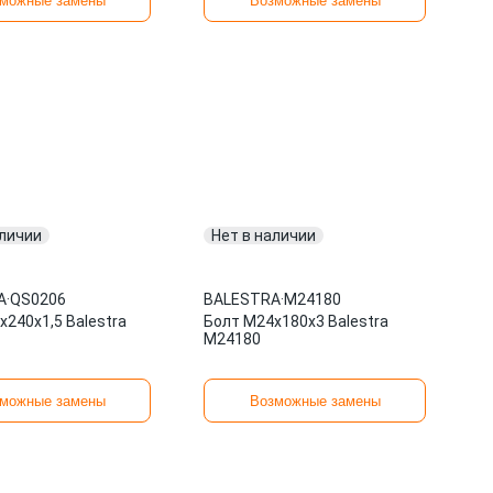
можные замены
Возможные замены
аличии
Нет в наличии
A
·
QS0206
BALESTRA
·
M24180
240x1,5 Balestra
Болт М24х180x3 Balestra
M24180
можные замены
Возможные замены