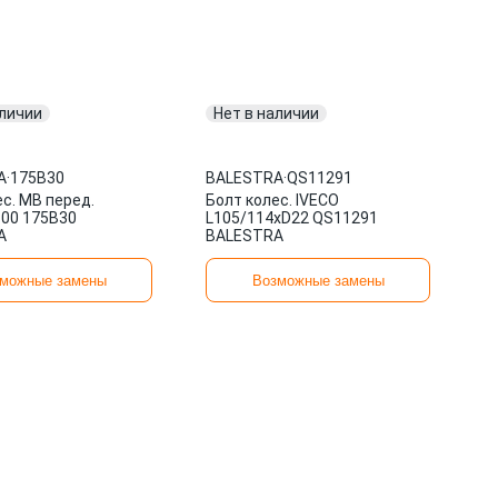
аличии
Нет в наличии
A
·
175B30
BALESTRA
·
QS11291
с. MB перед.
Болт колес. IVECO
100 175B30
L105/114xD22 QS11291
A
BALESTRA
можные замены
Возможные замены