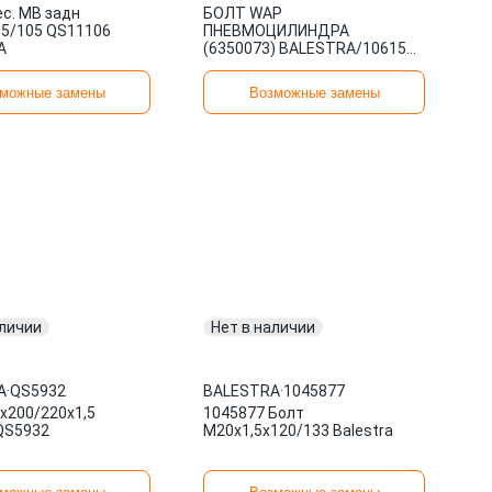
ес. MB задн
БОЛТ WAP
95/105 QS11106
ПНЕВМОЦИЛИНДРА
A
(6350073) BALESTRA/1061572
КОД ПРОИЗВОДИТЕЛЯ
можные замены
Возможные замены
аличии
Нет в наличии
A
·
QS5932
BALESTRA
·
1045877
х200/220x1,5
1045877 Болт
 QS5932
М20x1,5х120/133 Balestra