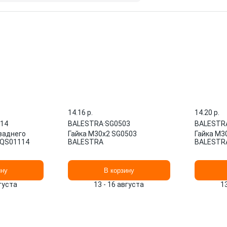
14.16 p.
14.20 p.
14
BALESTRA
·
SG0503
BALESTR
заднего
Гайка М30x2 SG0503
Гайка М3
' QS01114
BALESTRA
BALESTR
ину
В корзину
вгуста
13 - 16 августа
1