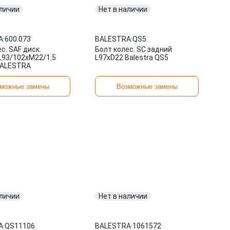
аличии
Нет в наличии
A
·
600.073
BALESTRA
·
QS5
с. SAF диск.
Болт колес. SC задний
L93/102xM22/1.5
L97xD22 Balestra QS5
BALESTRA
можные замены
Возможные замены
аличии
Нет в наличии
A
·
QS11106
BALESTRA
·
1061572