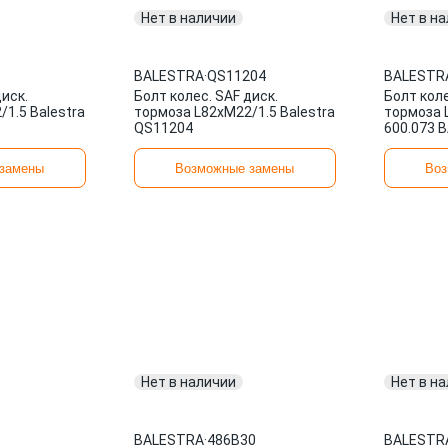
Нет в наличии
Нет в н
BALESTRA
·
QS11204
BALESTR
диск.
Болт колес. SAF диск.
Болт коле
1.5 Balestra
тормоза L82xM22/1.5 Balestra
тормоза 
QS11204
600.073 
замены
Возможные замены
Воз
Нет в наличии
Нет в н
BALESTRA
·
486B30
BALESTR