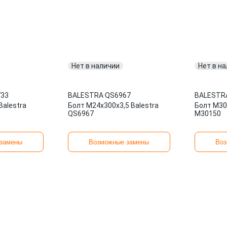
Нет в наличии
Нет в н
33
BALESTRA
·
QS6967
BALESTR
Balestra
Болт М24х300x3,5 Balestra
Болт М30x
QS6967
M30150
замены
Возможные замены
Воз