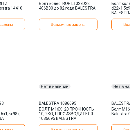
MITZ
Болт колес. ROR L102xD22
Болт кол
estra 14410
486B30 до 82 года BALESTRA
d22х1,5х
BALESTR
замены
Возможные замены
Воз
Нет в наличии
Нет в н
93
BALESTRA
·
1086695
BALESTR
БОЛТ М16Х120 ПРОЧНОСТЬ
Болт М16
6x1,5х98 (
10,9 КОД ПРОИЗВОДИТЕЛЯ:
Balestra
RA
1086695 BALESTRA