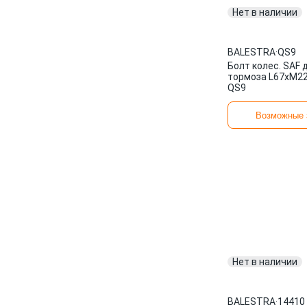
Нет в наличии
BALESTRA
·
QS9
Болт колес. SAF 
тормоза L67xM22/
QS9
Возможные 
Нет в наличии
BALESTRA
·
14410