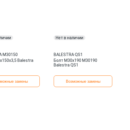
аличии
Нет в наличии
A
·
M30150
BALESTRA
·
QS1
150x3,5 Balestra
Болт М30x190 M30190
Balestra QS1
можные замены
Возможные замены