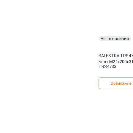
Нет в наличии
BALESTRA
·
TRS47
Болт М24х200x3 
TRS4733
Возможные 