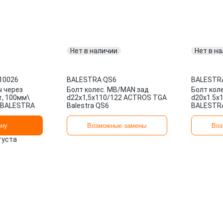
Нет в наличии
Нет в н
10026
BALESTRA
·
QS6
BALESTR
ы через
Болт колес. MB/MAN зад
Болт коле
т, 100мм\
d22х1,5х110/122 ACTROS TGA
d20x1.5x
 BALESTRA
Balestra QS6
BALESTR
ину
Возможные замены
Воз
вгуста