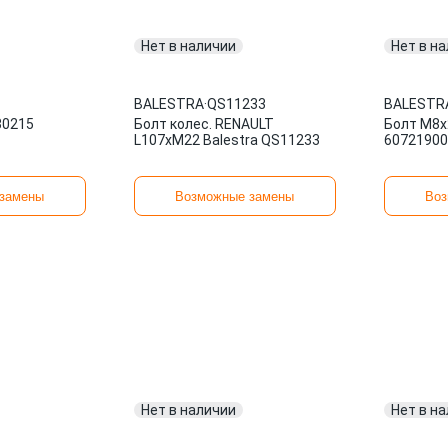
Нет в наличии
Нет в н
BALESTRA
·
QS11233
BALESTR
30215
Болт колес. RENAULT
Болт М8x
L107xM22 Balestra QS11233
60721900
замены
Возможные замены
Воз
Нет в наличии
Нет в н