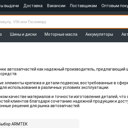
ты выдачи
Доставка
Вакансии
Поставщикам
Оптовым пок
о
Шины и диски
Моторные масла
Аккумуляторы
Ав
ынке автозапчастей как надежный производитель, предлагающий 
 средств.
е элементы крепежа и детали подвески, востребованные в сфере 
для использования в различных условиях эксплуатации.
ом качестве материалов и точности изготовления деталей, что
стей клиентов благодаря сочетанию надежной продукции и дост
онные решения для рынка автозапчастей.
Выбор ARMTEK