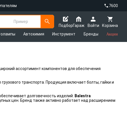
упателям
7600
Пример
Подбор
Гараж
Войти
Корзина
толампы
Автохимия
Инструмент
Бренды
Акции
широкий ассортимент компонентов для обеспечения
грузового транспорта. Продукция включает болты, гайки и
 обеспечивает долговечность изделий.
Balestra
упных цен. Бренд также активно работает над расширением