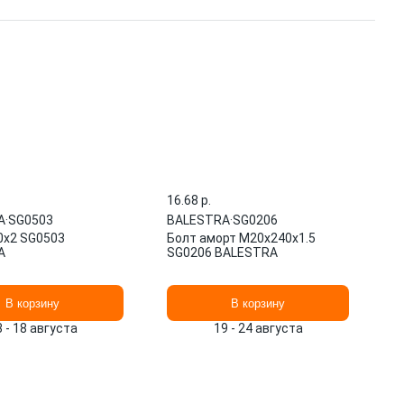
16.68 p.
A
·
SG0503
BALESTRA
·
SG0206
0x2 SG0503
Болт аморт М20x240x1.5
A
SG0206 BALESTRA
В корзину
В корзину
3 - 18 августа
19 - 24 августа