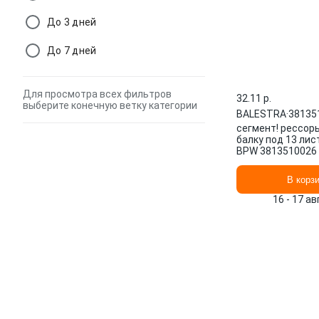
До 3 дней
До 7 дней
Для просмотра всех фильтров
32.11 p.
выберите конечную ветку категории
BALESTRA
·
38135
сегмент! рессор
балку под 13 лис
BPW 3813510026
В корз
16 - 17 а