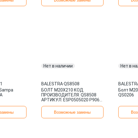
замены
Возможные замены
Воз
Нет в наличии
Нет в н
11
BALESTRA
·
QS8508
BALESTR
 Sampa
БОЛТ М20Х210 КОД
Болт М20х
RA
ПРОИЗВОДИТЕЛЯ: QS8508
QS0206
АРТИКУЛ: ESP0505020 P9064
6602020200 7719312020
09407 0440060 BALESTRA
замены
Возможные замены
Воз