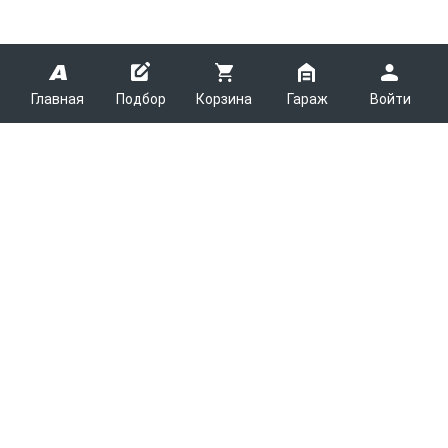
Главная
Подбор
Корзина
Гараж
Войти
ARMTEK
О Компании
Покупателям
Контакты
Как сделать заказ
Партнерам
Новости
Доставка
Поставщикам
Каталоги
Вакансии