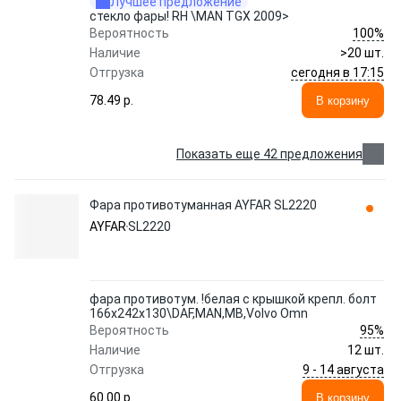
Лучшее предложение
стекло фары! RH \MAN TGX 2009>
100%
Вероятность
Наличие
>20 шт.
сегодня в 17:15
Отгрузка
78.49 p.
В корзину
Показать еще 42 предложения
Фара противотуманная AYFAR SL2220
AYFAR
SL2220
фара противотум. !белая с крышкой крепл. болт
166x242x130\DAF,MAN,MB,Volvo Omn
95%
Вероятность
Наличие
12 шт.
9 - 14 августа
Отгрузка
60.00 p.
В корзину