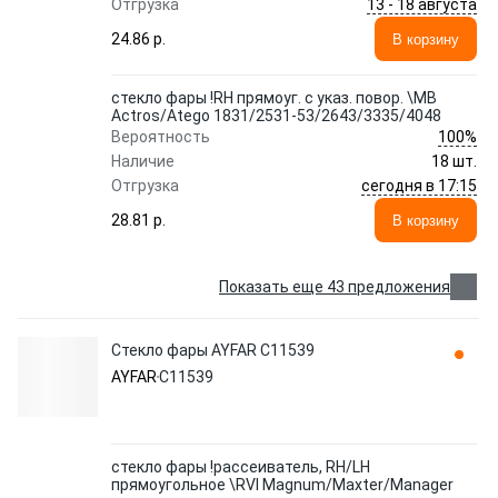
13 - 18 августа
Отгрузка
24.86 p.
В корзину
стекло фары !RH прямоуг. с указ. повор. \MB
Actros/Atego 1831/2531-53/2643/3335/4048
100%
Вероятность
Наличие
18 шт.
сегодня в 17:15
Отгрузка
28.81 p.
В корзину
Показать еще 43 предложения
Стекло фары AYFAR C11539
AYFAR
C11539
стекло фары !рассеиватель, RH/LH
прямоугольное \RVI Magnum/Maxter/Manager