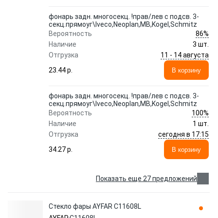
фонарь задн. многосекц. !прав/лев с подсв. 3-
секц.прямоуг\Iveco,Neoplan,MB,Kogel,Schmitz
86%
Вероятность
Наличие
3 шт.
11 - 14 августа
Отгрузка
23.44 p.
В корзину
фонарь задн. многосекц. !прав/лев с подсв. 3-
секц.прямоуг\Iveco,Neoplan,MB,Kogel,Schmitz
100%
Вероятность
Наличие
1 шт.
сегодня в 17:15
Отгрузка
34.27 p.
В корзину
Показать еще 27 предложений
Стекло фары AYFAR C11608L