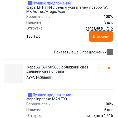
Лучшее предложение
фара! LH H1,H4 с белым указателем поворота\
MB Actros/Atego/Axor
100%
Вероятность
Наличие
3 шт.
сегодня в 17:15
Отгрузка
138.12 p.
В корзину
Показать еще 8 предложений
Фара AYFAR 505665R ближний свет
дальний свет справа
AYFAR
505665R
Лучшее предложение
фара !правая\ MAN F90
100%
Вероятность
Наличие
6 шт.
сегодня в 17:15
Отгрузка