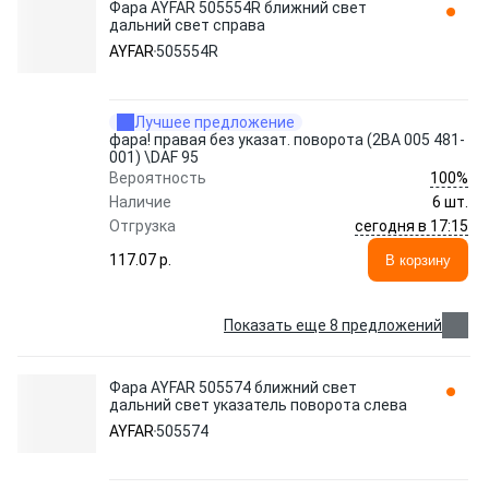
Фара AYFAR 505554R ближний свет
дальний свет справа
AYFAR
505554R
Лучшее предложение
фара! правая без указат. поворота (2BA 005 481-
001) \DAF 95
100%
Вероятность
Наличие
6 шт.
сегодня в 17:15
Отгрузка
117.07 p.
В корзину
Показать еще 8 предложений
Фара AYFAR 505574 ближний свет
дальний свет указатель поворота слева
AYFAR
505574