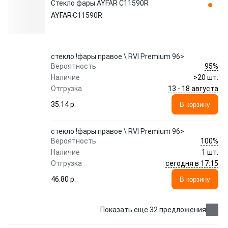
Стекло фары AYFAR C11590R
AYFAR
C11590R
стекло !фары правое \ RVI Premium 96>
95%
Вероятность
Наличие
>20 шт.
13 - 18 августа
Отгрузка
35.14 p.
В корзину
стекло !фары правое \ RVI Premium 96>
100%
Вероятность
Наличие
1 шт.
сегодня в 17:15
Отгрузка
46.80 p.
В корзину
Показать еще 32 предложения