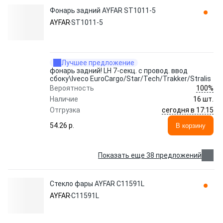
Фонарь задний AYFAR ST1011-5
AYFAR
ST1011-5
Лучшее предложение
фонарь задний! LH 7-секц. с провод. ввод
сбоку\Iveco EuroCargo/Star/Tech/Trakker/Stralis
100%
Вероятность
Наличие
16 шт.
сегодня в 17:15
Отгрузка
54.26 p.
В корзину
Показать еще 38 предложений
Стекло фары AYFAR C11591L
AYFAR
C11591L