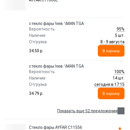
AYFAR
C11608L
cтекло фары !лев. \MAN TGA
95%
Вероятность
Наличие
5 шт.
8 - 9 августа
Отгрузка
34.50 p.
В корзину
cтекло фары !лев. \MAN TGA
100%
Вероятность
Наличие
14 шт.
сегодня в 17:15
Отгрузка
34.79 p.
В корзину
Показать еще 52 предложения
Стекло фары AYFAR C11556