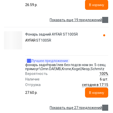
26.59 p.
В корзину
Показать еще 19 предложений
Фонарь задний AYFAR ST1005R
AYFAR
ST1005R
Лучшее предложение
фонарь задн!прав/лев без подсв ном зн. 5-секц
прямоуг\Omn DAF,MB,Krone,Kogel,Neop,Schmitz
100%
Вероятность
Наличие
6 шт.
сегодня в 17:15
Отгрузка
27.60 p.
В корзину
Показать еще 27 предложений