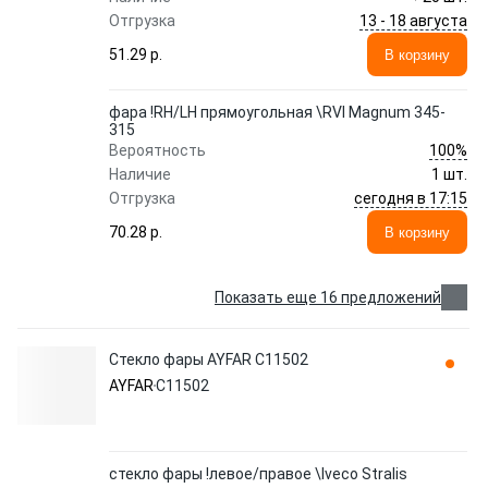
13 - 18 августа
Отгрузка
51.29 p.
В корзину
фара !RH/LH прямоугольная \RVI Magnum 345-
315
100%
Вероятность
Наличие
1 шт.
сегодня в 17:15
Отгрузка
70.28 p.
В корзину
Показать еще 16 предложений
Стекло фары AYFAR C11502
AYFAR
C11502
стекло фары !левое/правое \Iveco Stralis