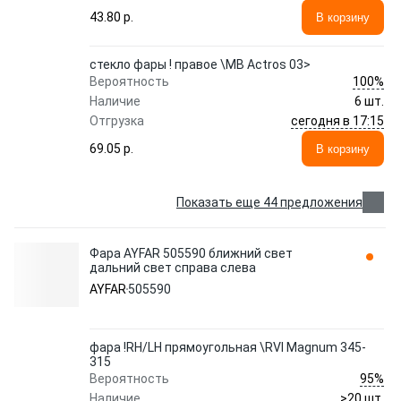
43.80 p.
В корзину
стекло фары ! правое \MB Actros 03>
100%
Вероятность
Наличие
6 шт.
сегодня в 17:15
Отгрузка
69.05 p.
В корзину
Показать еще 44 предложения
Фара AYFAR 505590 ближний свет
дальний свет справа слева
AYFAR
505590
фара !RH/LH прямоугольная \RVI Magnum 345-
315
95%
Вероятность
Наличие
>20 шт.