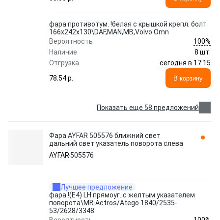
фара противотум. !белая с крышкой крепл. болт
166x242x130\DAF,MAN,MB,Volvo Omn
100%
Вероятность
Наличие
8 шт.
сегодня в 17:15
Отгрузка
78.54 p.
В корзину
Показать еще 58 предложений
Фара AYFAR 505576 ближний свет
дальний свет указатель поворота слева
AYFAR
505576
Лучшее предложение
фара !(E4) LH прямоуг. с желтым указателем
поворота\MB Actros/Atego 1840/2535-
53/2628/3348
100%