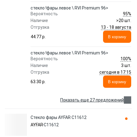
стекло !фары левое \ RVI Premium 96>
95%
Вероятность
Наличие
>20 шт.
13 - 18 августа
Отгрузка
44.77 p.
В корзину
стекло !фары левое \ RVI Premium 96>
100%
Вероятность
Наличие
3 шт.
сегодня в 17:15
Отгрузка
63.30 p.
В корзину
Показать еще 27 предложений
Стекло фары AYFAR C11612
AYFAR
C11612