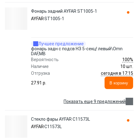
Фонарь задний AYFAR ST1005-1
AYFAR
ST1005-1
Лучшее предложение
фонарь задн с подсв НЗ 5-секц! левый\Omn
DAF,MB
100%
Вероятность
Наличие
10 шт.
сегодня в 17:15
Отгрузка
27.91 p.
В корзину
Показать еще 9 предложений
Стекло фары AYFAR C11573L
AYFAR
C11573L