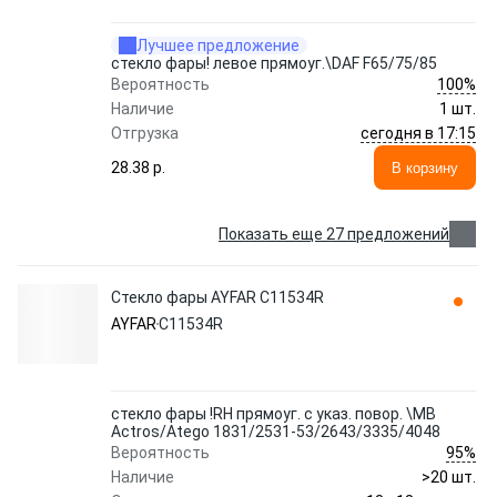
Лучшее предложение
стекло фары! левое прямоуг.\DAF F65/75/85
100%
Вероятность
Наличие
1 шт.
сегодня в 17:15
Отгрузка
28.38 p.
В корзину
Показать еще 27 предложений
Стекло фары AYFAR C11534R
AYFAR
C11534R
стекло фары !RH прямоуг. с указ. повор. \MB
Actros/Atego 1831/2531-53/2643/3335/4048
95%
Вероятность
Наличие
>20 шт.