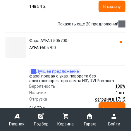
148.54 p.
В корзину
Показать еще 20 предложений
Фара AYFAR 505700
AYFAR
505700
Лучшее предложение
фара! правая с указ. поворота без
электрокорректора лампа H3\ RVI Premium
100%
Вероятность
Наличие
1 шт.
сегодня в 17:15
Отгрузка
216.73 p.
В корзину
Главная
Подбор
Корзина
Гараж
Войти
Показать еще 5 предложений