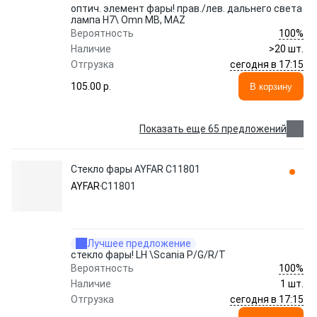
оптич. элемент фары! прав./лев. дальнего света
лампа H7\ Omn MB, MAZ
100%
Вероятность
Наличие
>20 шт.
сегодня в 17:15
Отгрузка
105.00 p.
В корзину
Показать еще 65 предложений
Стекло фары AYFAR C11801
AYFAR
C11801
Лучшее предложение
стекло фары! LH \Scania P/G/R/T
100%
Вероятность
Наличие
1 шт.
сегодня в 17:15
Отгрузка