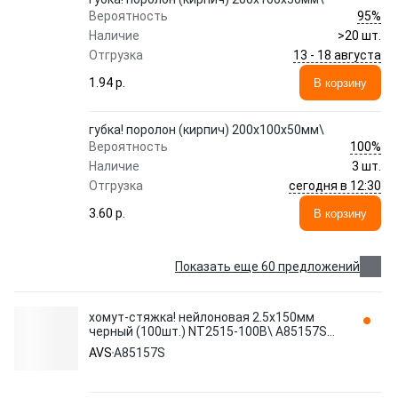
95%
Вероятность
Наличие
>20 шт.
13 - 18 августа
Отгрузка
1.94 p.
В корзину
губка! поролон (кирпич) 200x100x50мм\
100%
Вероятность
Наличие
3 шт.
сегодня в 12:30
Отгрузка
3.60 p.
В корзину
Показать еще 60 предложений
хомут-стяжка! нейлоновая 2.5х150мм
черный (100шт.) NT2515-100B\ A85157S
AVS
AVS
A85157S