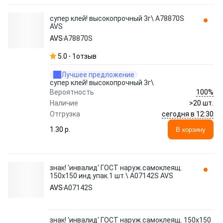
супер клей! высокопрочный 3г\ A78870S
AVS
AVS
A78870S
5.0
1
отзыв
Лучшее предложение
супер клей! высокопрочный 3г\
100%
Вероятность
Наличие
>20 шт.
сегодня в 12:30
Отгрузка
1.30 p.
В корзину
знак! 'инвалид' ГОСТ наруж.самоклеящ.
150x150 инд.упак.1 шт.\ A07142S AVS
AVS
A07142S
знак! 'инвалид' ГОСТ наруж.самоклеящ. 150x150