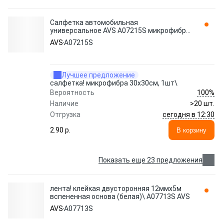
Салфетка автомобильная
универсальное AVS A07215S микрофибра
1 шт.
AVS
A07215S
Лучшее предложение
салфетка! микрофибра 30х30см, 1шт\
100%
Вероятность
Наличие
>20 шт.
сегодня в 12:30
Отгрузка
2.90 p.
В корзину
Показать еще 23 предложения
лента! клейкая двусторонняя 12ммx5м
вспененная основа (белая)\ A07713S AVS
AVS
A07713S