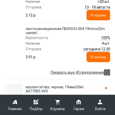
Наличие
>20 шт.
13 - 18 августа
Отгрузка
2.12 p.
В корзину
лента изоляционная ПВХ!SCH-004 19mmx20m
синяя\
100%
Вероятность
Наличие
4 шт.
сегодня в 12:30
Отгрузка
3.91 p.
В корзину
Показать еще 43 предложения
изолента! пвх, черная, 19ммx20м\
A07708S AVS
AVS
A07708S
Главная
Подбор
Корзина
Гараж
Войти
изолента! пвх, черная, 19ммx20м\