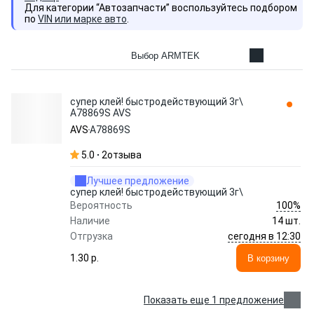
Для категории “Автозапчасти” воспользуйтесь подбором
по
VIN или марке авто
.
Выбор ARMTEK
супер клей! быстродействующий 3г\
A78869S AVS
AVS
A78869S
5.0
2
отзыва
Лучшее предложение
супер клей! быстродействующий 3г\
100%
Вероятность
Наличие
14 шт.
сегодня в 12:30
Отгрузка
1.30 p.
В корзину
Показать еще 1 предложение