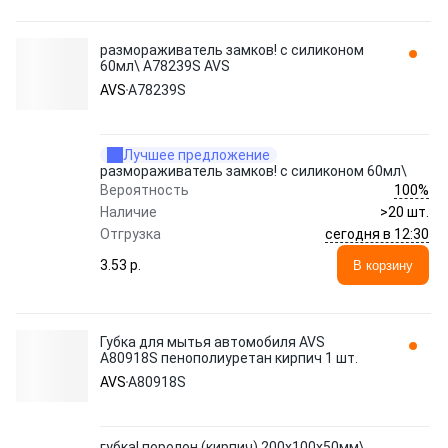
размораживатель замков! с силиконом
60мл\ A78239S AVS
AVS
A78239S
Лучшее предложение
размораживатель замков! с силиконом 60мл\
100%
Вероятность
Наличие
>20 шт.
сегодня в 12:30
Отгрузка
3.53 p.
В корзину
Губка для мытья автомобиля AVS
A80918S пенополиуретан кирпич 1 шт.
AVS
A80918S
губка! поролон (кирпич) 200x100x50мм\