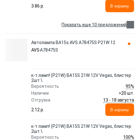
3.86 p.
В корзину
Показать еще 10 предложений
Автолампа BA15s AVS A78475S P21W 12
AVS
A78475S
к-т ламп! (P21W) BA15S 21W 12V Vegas, блистер
2шт.\
95%
Вероятность
Наличие
>20 шт.
13 - 18 августа
Отгрузка
2.12 p.
В корзину
к-т ламп! (P21W) BA15S 21W 12V Vegas, блистер
2шт.\
100%
Вероятность