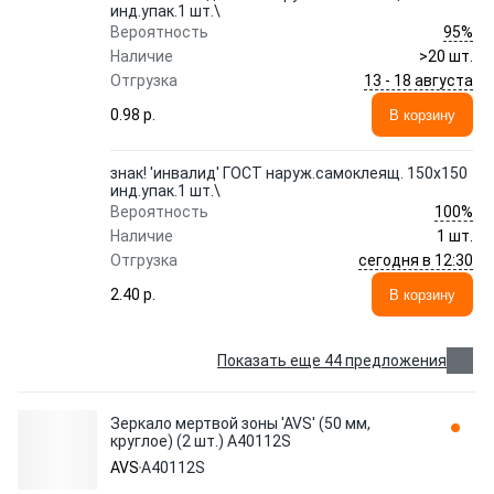
инд.упак.1 шт.\
95%
Вероятность
Наличие
>20 шт.
13 - 18 августа
Отгрузка
0.98 p.
В корзину
знак! 'инвалид' ГОСТ наруж.самоклеящ. 150x150
инд.упак.1 шт.\
100%
Вероятность
Наличие
1 шт.
сегодня в 12:30
Отгрузка
2.40 p.
В корзину
Показать еще 44 предложения
Зеркало мертвой зоны 'AVS' (50 мм,
круглое) (2 шт.) A40112S
AVS
A40112S