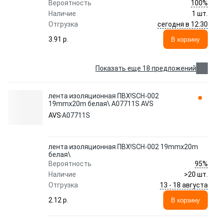
100%
Вероятность
Наличие
1 шт.
сегодня в 12:30
Отгрузка
3.91 p.
В корзину
Показать еще 18 предложений
лента изоляционная ПВХ!SCH-002
19mmx20m белая\ A07711S AVS
AVS
A07711S
лента изоляционная ПВХ!SCH-002 19mmx20m
белая\
95%
Вероятность
Наличие
>20 шт.
13 - 18 августа
Отгрузка
2.12 p.
В корзину