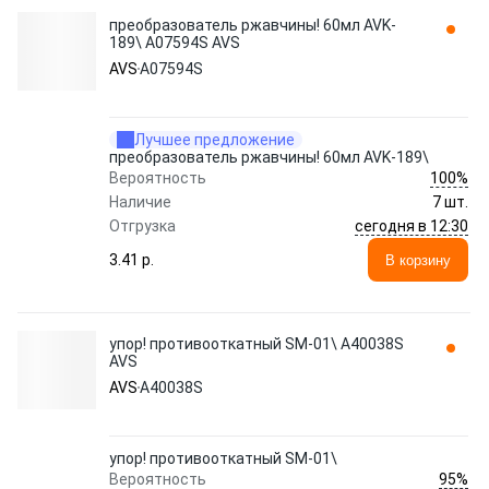
преобразователь ржавчины! 60мл AVK-
189\ A07594S AVS
AVS
A07594S
Лучшее предложение
преобразователь ржавчины! 60мл AVK-189\
100%
Вероятность
Наличие
7 шт.
сегодня в 12:30
Отгрузка
3.41 p.
В корзину
упор! противооткатный SM-01\ A40038S
AVS
AVS
A40038S
упор! противооткатный SM-01\
95%
Вероятность