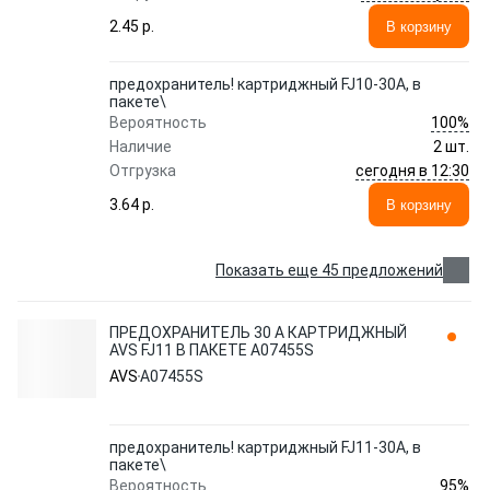
2.45 p.
В корзину
предохранитель! картриджный FJ10-30A, в
пакете\
100%
Вероятность
Наличие
2 шт.
сегодня в 12:30
Отгрузка
3.64 p.
В корзину
Показать еще 45 предложений
ПРЕДОХРАНИТЕЛЬ 30 А КАРТРИДЖНЫЙ
AVS FJ11 В ПАКЕТЕ A07455S
AVS
A07455S
предохранитель! картриджный FJ11-30A, в
пакете\
95%
Вероятность