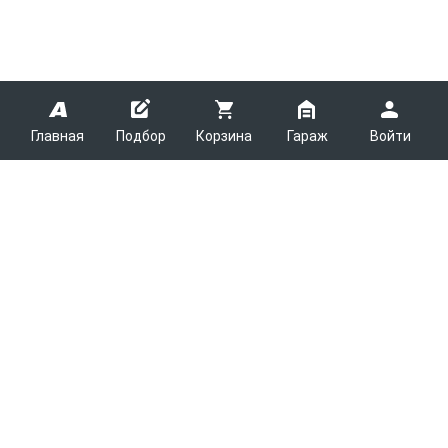
Главная
Подбор
Корзина
Гараж
Войти
ARMTEK
О Компании
Покупателям
Контакты
Как сделать заказ
Партнерам
Новости