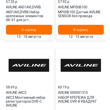
57.25 p.
57.92 p.
AVILINE
·
AK01AVLDVRB
AVILINE
·
MP00B100
AK01AVLDVRB Набор
MP00B100 Датчик AVILINE
крепежных элементов
SENSOR без провода
АК-01 для уст.
видеорегистр. AVILINE DVR-
B квад.
В корзину
В корзину
13 - 18 августа
12 - 15 августа
58.69 p.
60.19 p.
AVILINE
·
AKC2
AVILINE
·
000001315
AKC2 Монтажный набор
НАБОР КРЕПЕЖА ДЛЯ
регистратороа DVR-С
AVILINE DVR-B КВАДРАТ
AVILINE