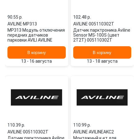
90.55 p.
102.48 p.
AVILINE
·
MP313
AVILINE
·
005110302T
MP313 Модуль отключения
Датчик парктроника Aviline
передних датчиков
Sensor MS-100S (цвет
парковки AVILI AVILINE
2T2T) 005110302T
В корзину
В корзину
13 - 16 августа
13 - 18 августа
110.39 p.
110.99 p.
AVILINE
·
005110302T
AVILINE
·
AVILINEAKC2
Датчик парктроника Aviline
Монтажный к-кт для