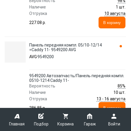
98%
Вероятность
Наличие
1 шт.
10 августа
Отгрузка
227.08 p.
В корзину
Панель передняя компл. 05/10-12/14
=Caddy 11- 9549200 AVG
AVG
9549200
9549200 Автозапчасть/Панель передняя компл.
0510-1214 Caddy 11-
85%
Вероятность
Наличие
10 шт.
13 - 16 августа
Отгрузка
286.85 p.
В корзину
9549200 Автозапчасть/Панель передняя компл.
Главная
Подбор
Корзина
Гараж
Войти
0510-1214 Caddy 11-