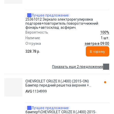
асферич. AVG
Лучшее предложение
25361012 Зеркало электрорегулировка
подгорев+повторитель поворота+нижний
фонарь+автосклад. асферич.
100%
Вероятность
Наличие
1 шт.
завтра в 09:00
Отгрузка
328.78 p.
В корзину
Показать еще 2 предложения
CHEVROLET CRUZE II (J400) (2015-ON)
Бампер передний решетка верхняя +
хром 235 1134999 AVG
AVG
1134999
Лучшее предложение
бампер!\CHEVROLET CRUZE II (J400) 2015-