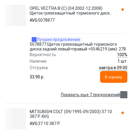
OPEL VECTRA III (C) (04.2002-12.2008)
Щиток грязезащитный тормозного диска
задни 5078877 AVG
AVG
5078877
Лучшее предложение
5078877 Щиток грязезащитный тормозного
диска задний левый=правый =0546219 (мм): 278
100%
Вероятность
Наличие
1 шт.
завтра в 09:00
Отгрузка
33.90 p.
В корзину
Показать еще 7 предложений
MITSUBISHI COLT (09/1995-09/2003) 37 10
387 P AVG
AVG
37 10 387 P