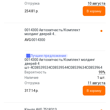
10 августа
Отгрузка
254.81 p.
В корзину
0014300 Автозапчасть/Комплект
молдинг дверей 4
шт-4C08539534C08539544C08539634C0853964
AVG
0014300
AVG
Лучшее предложение
0014300 Автозапчасть/Комплект молдинг
дверей 4
шт-4C08539534C08539544C08539634C0853964
99%
Вероятность
Наличие
1 шт.
11 августа
Отгрузка
317.14 p.
В корзину
Крыло AVG 7518313