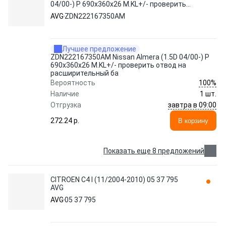
04/00-) P 690x360x26 M.KL+/- проверить
отвод на расширительный ба AVG
AVG
ZDN222167350AM
Лучшее предложение
ZDN222167350AM Nissan Almera (1.5D 04/00-) P
690x360x26 M.KL+/- проверить отвод на
расширительный ба
100%
Вероятность
Наличие
1 шт.
завтра в 09:00
Отгрузка
272.24 p.
В корзину
Показать еще 8 предложений
CITROEN C4 I (11/2004-2010) 05 37 795
AVG
AVG
05 37 795