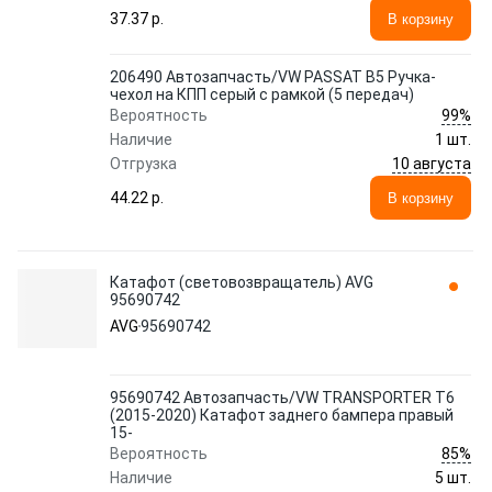
37.37 p.
В корзину
206490 Автозапчасть/VW PASSAT B5 Ручка-
чехол на КПП серый с рамкой (5 передач)
99%
Вероятность
Наличие
1 шт.
10 августа
Отгрузка
44.22 p.
В корзину
Катафот (световозвращатель) AVG
95690742
AVG
95690742
95690742 Автозапчасть/VW TRANSPORTER T6
(2015-2020) Катафот заднего бампера правый
15-
85%
Вероятность
Наличие
5 шт.