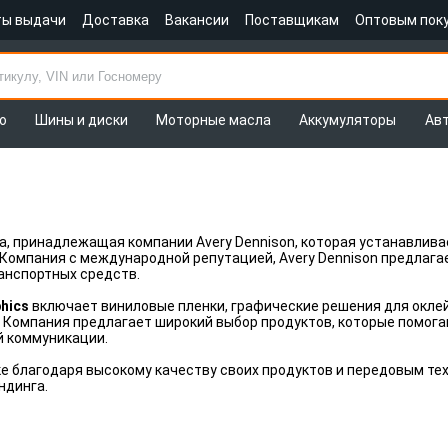
ты выдачи
Доставка
Вакансии
Поставщикам
Оптовым пок
о
Шины и диски
Моторные масла
Аккумуляторы
Ав
а, принадлежащая компании Avery Dennison, которая устанавлива
 Компания с международной репутацией, Avery Dennison предлаг
ранспортных средств.
phics
включает виниловые пленки, графические решения для оклей
 Компания предлагает широкий выбор продуктов, которые помога
й коммуникации.
е благодаря высокому качеству своих продуктов и передовым те
ндинга.