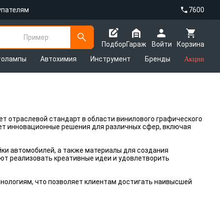
упателям
7600
Пример
Подбор
Гараж
Войти
Корзина
толампы
Автохимия
Инструмент
Бренды
Акции
ет отраслевой стандарт в области винилового графического
ает инновационные решения для различных сфер, включая
ки автомобилей, а также материалы для создания
ют реализовать креативные идеи и удовлетворить
хнологиям, что позволяет клиентам достигать наивысшей