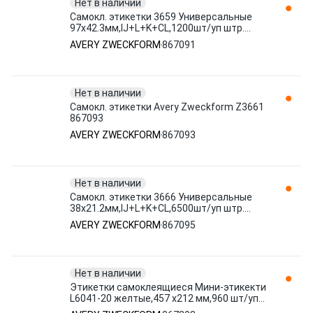
Нет в наличии
Самокл. этикетки 3659 Универсальные
97х42.3мм,IJ+L+K+CL,1200шт/уп штр.
4004182036594 867091 AVERY
AVERY ZWECKFORM
867091
ZWECKFORM
Нет в наличии
Самокл. этикетки Avery Zweckform Z3661
867093
AVERY ZWECKFORM
867093
Нет в наличии
Самокл. этикетки 3666 Универсальные
38х21.2мм,IJ+L+K+CL,6500шт/уп штр.
4004182036662, 4004182729564 867095
AVERY ZWECKFORM
867095
AVERY ZWECKFORM
Нет в наличии
Этикетки самоклеящиеся Мини-этикекти
L6041-20 желтые,457 х212 мм,960 шт/уп
штр. 4004182060414 867208 AVERY