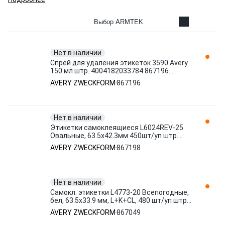
Выбор ARMTEK
Нет в наличии
Спрей для удаления этикеток 3590 Avery
150 мл штр. 4004182033784 867196
AVERY ZWECKFORM
AVERY ZWECKFORM
867196
Нет в наличии
Этикетки самоклеящиеся L6024REV-25
Овальные, 63.5х42.3мм 450шт/уп штр.
4004182060247 867198 AVERY
AVERY ZWECKFORM
867198
ZWECKFORM
Нет в наличии
Самокл. этикетки L4773-20 Всепогодные,
бел, 63.5х33.9 мм, L+K+CL, 480 шт/уп штр.
4004182047736 867049 AVERY
AVERY ZWECKFORM
867049
ZWECKFORM