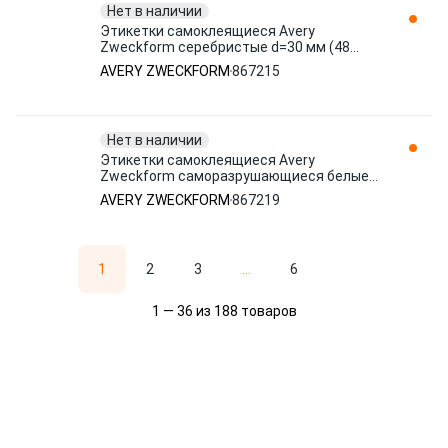
Нет в наличии
Этикетки самоклеящиеся Avery
Zweckform серебристые d=30 мм (48
штук на листе А4, 20 листов) 867215
AVERY ZWECKFORM
867215
Нет в наличии
Этикетки самоклеящиеся Avery
Zweckform саморазрушающиеся белые
45.7х25.4 мм (40 штук на листе А4, 20
AVERY ZWECKFORM
867219
867219
1
2
3
...
6
1 — 36 из 188 товаров