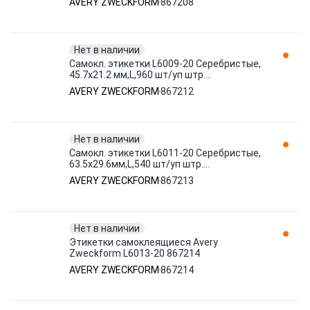
AVERY ZWECKFORM
867208
ZWECKFORM
Нет в наличии
Самокл. этикетки L6009-20 Серебристые,
45.7x21.2 мм,L,960 шт/уп штр.
4004182060094 867212 AVERY
AVERY ZWECKFORM
867212
ZWECKFORM
Нет в наличии
Самокл. этикетки L6011-20 Серебристые,
63.5x29.6мм,L,540 шт/уп штр.
4004182060117 867213 AVERY
AVERY ZWECKFORM
867213
ZWECKFORM
Нет в наличии
Этикетки самоклеящиеся Avery
Zweckform L6013-20 867214
AVERY ZWECKFORM
867214