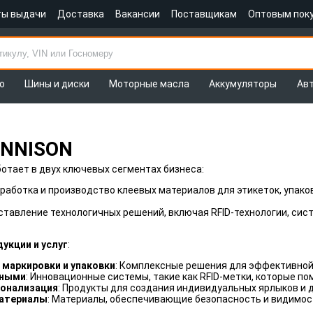
ты выдачи
Доставка
Вакансии
Поставщикам
Оптовым пок
о
Шины и диски
Моторные масла
Аккумуляторы
Ав
ENNISON
отает в двух ключевых сегментах бизнеса:
зработка и производство клеевых материалов для этикеток, упак
оставление технологичных решений, включая RFID-технологии, си
укции и услуг
:
маркировки и упаковки
: Комплексные решения для эффективной 
нными
: Инновационные системы, такие как RFID-метки, которые п
сонализация
: Продукты для создания индивидуальных ярлыков и 
атериалы
: Материалы, обеспечивающие безопасность и видимос