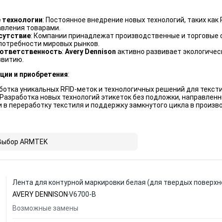
 технологии
: Постоянное внедрение новых технологий, таких как
авления товарами.
сутствие
: Компании принадлежат производственные и торговые с
потребности мировых рынков.
 ответственность
:
Avery Dennison
активно развивает экологичес
звитию.
ции и приобретения
:
аботка уникальных RFID-меток и технологичных решений для текс
: Разработка новых технологий этикеток без подложки, направлен
и в переработку текстиля и поддержку замкнутого цикла в произв
Выбор ARMTEK
Лента для контурной маркировки белая (для твердых поверхн
AVERY DENNISON
V6700-B
Возможные замены