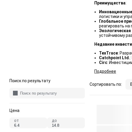
Преимущества
:
Инновационные
логистики и упр
Глобальное при
реагировать на 
Экологическая
устойчивому ра
Недавние инвести
TexTrace
: Разр
Catchpoint Ltd.
Circ
: Инвестици
Подробнее
Поиск по результату
Сортировать по:
Цена
от
до