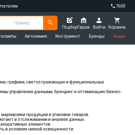
упателям
7600
Пример
Подбор
Гараж
Войти
Корзина
толампы
Автохимия
Инструмент
Бренды
Акции
овки, графики, светоотражающих и функциональных
стемы управления данными, брендинг и оптимизацию бизнес-
маркировки продукции и упаковки товаров.
омогают в отслеживании и анализе данных.
декоративных элементов.
ть в условиях низкой освещенности.