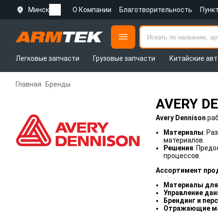
Минск
О Компании
Благотворительность
Пунк
Легковые запчасти
Грузовые запчасти
Китайские авт
Главная
Бренды
AVERY D
Avery Dennison
раб
Материалы
: Ра
материалов.
Решения
: Пред
процессов.
Ассортимент прод
Материалы для 
Управление да
Брендинг и пер
Отражающие м