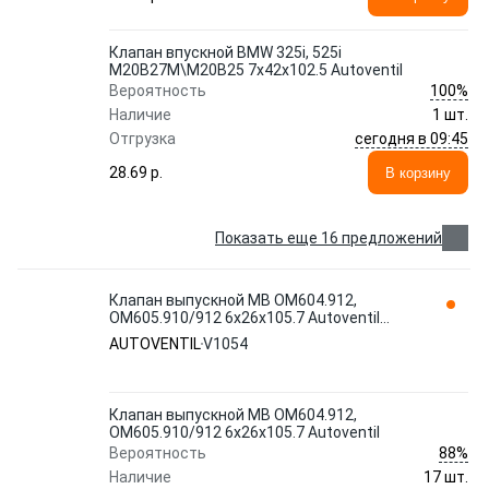
Клапан впускной BMW 325i, 525i
M20B27M\M20B25 7x42x102.5 Autoventil
100%
Вероятность
Наличие
1 шт.
сегодня в 09:45
Отгрузка
28.69 p.
В корзину
Показать еще 16 предложений
Клапан выпускной MB OM604.912,
OM605.910/912 6x26x105.7 Autoventil
V1054
AUTOVENTIL
V1054
Клапан выпускной MB OM604.912,
OM605.910/912 6x26x105.7 Autoventil
88%
Вероятность
Наличие
17 шт.