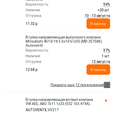
94%
Вероятность
Наличие
>20 шт.
10 - 13 августа
Отгрузка
11.32 p.
В корзину
Втулка направляющая выпускного клапана
Mitsubishi 4G13/18 5.5x10.61x55 (MD 357586)
Autoventil
97%
Вероятность
Наличие
1 шт.
12 августа
Отгрузка
12.68 p.
В корзину
Показать еще 12 предложений
Втулка направляющая вп/вып клапана
VW AEE, ABU 7x11.1x33 (032 103 419A)
Autoventil VV217
AUTOVENTIL
VV217