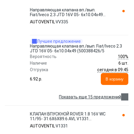
Направляющая клапана вп./вып.
Fiat/Iveco 2.3 JTD 16V 05- 6x10.04x49
(500388426/5 VV335 AUTOVENTIL
AUTOVENTIL
VV335
Лучшее предложение
Направляющая клапана вп./вып. Fiat/Iveco 2.3
JTD 16V 05- 6x10.04x49 (500388426/5
100%
Вероятность
Наличие
6 шт.
сегодня в 09:45
Отгрузка
6.92 p.
В корзину
Показать еще 15 предложений
КЛАПАН ВПУСКНОЙ ROVER 1.8 16V WC
11/95- 31.6X6X89.6 AVL V1331
AUTOVENTIL
AUTOVENTIL
V1331