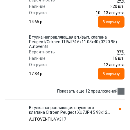
Вероятность
Наличие
>20 шт.
10 - 13 августа
Отгрузка
14.65 p.
В корзину
Втулка направляющая вп./вып. клапана
Peugeot/Citroen TU5JP4 6x11.08x40 (0220.95)
Autoventil
97%
Вероятность
Наличие
16 шт.
12 августа
Отгрузка
17.84 p.
В корзину
Показать еще 12 предложений
Втулка направляющая впускного
клапана Citroen Peugeot XU7JP4 5 98x12
07x41 0221 25 Autoventil VV317
AUTOVENTIL
VV317