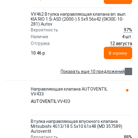
VV462 Втулка направляющая клапана вп. вып.
KIA RIO 1.5i A5D (2000-) 5.5x9.56x42 (0K30E-10-
281) Autov
97%
Вероятность
Наличие
4 шт.
12 августа
Отгрузка
10.46 p.
В корзину
Показать еще 10 предложений
Направляющая клапана AUTOVENTIL
VV433
AUTOVENTIL
VV433
Втулка направляющая впускного клапана
Mitsubishi 4G13/18 5.5x10.61x48 (MD 357589)
Autoventil
88%
Вероятность