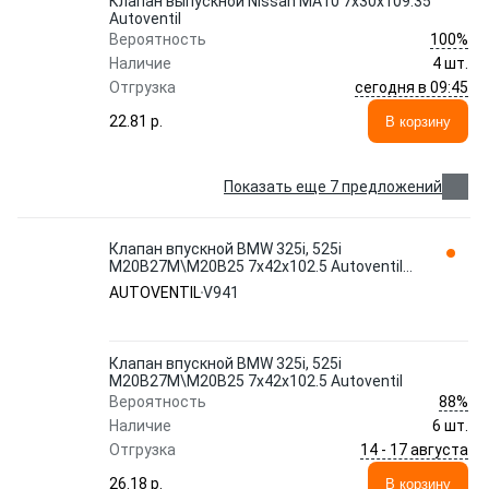
Клапан выпускной Nissan MA10 7x30x109.35
Autoventil
100%
Вероятность
Наличие
4 шт.
сегодня в 09:45
Отгрузка
22.81 p.
В корзину
Показать еще 7 предложений
Клапан впускной BMW 325i, 525i
M20B27M\M20B25 7x42x102.5 Autoventil
V941
AUTOVENTIL
V941
Клапан впускной BMW 325i, 525i
M20B27M\M20B25 7x42x102.5 Autoventil
88%
Вероятность
Наличие
6 шт.
14 - 17 августа
Отгрузка
26.18 p.
В корзину