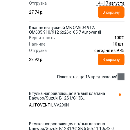
14 - 17 августа
Отгрузка
27.74 p.
В корзину
Клапан выпускной MB OM604.912,
OM605.910/912 6x26x105.7 Autoventil
100%
Вероятность
Наличие
10 шт.
сегодня в 09:45
Отгрузка
28.92 p.
В корзину
Показать еще 16 предложений
Втулка направляющая вп/вып клапана
Daewoo/Suzuki B12S1/G13B
5.50x11.10x43.0 Autoventil VV296N
AUTOVENTIL
VV296N
Втулка направляющая вп/вып клапана
Daewoo/Suzuki B12S1/G13B 5.50x11.10x43.0