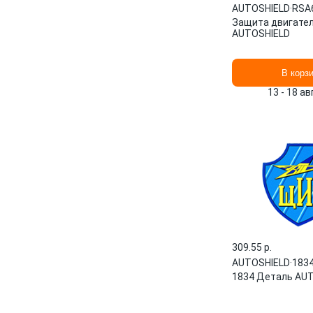
AUTOSHIELD
·
RSA
Защита двигате
AUTOSHIELD
В корз
13 - 18 а
309.55 p.
AUTOSHIELD
·
183
1834 Деталь AU