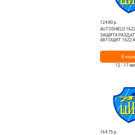
124.80 p.
AUTOSHIELD
·
162
ЗАЩИТА РАЗДАТК
АВТОЩИТ 1622 
В корз
12 - 17 а
164.75 p.