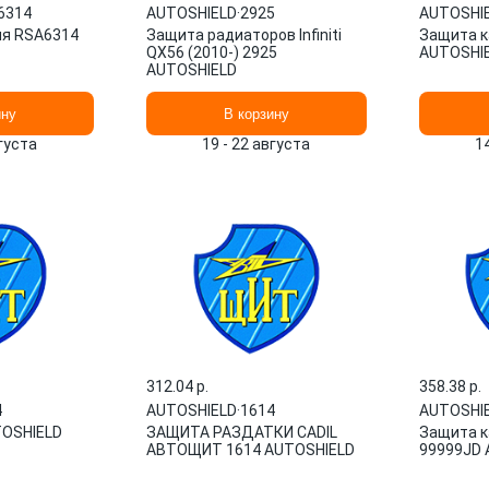
6314
AUTOSHIELD
·
2925
AUTOSHI
ля RSA6314
Защита радиаторов Infiniti
Защита к
QX56 (2010-) 2925
AUTOSHI
AUTOSHIELD
ину
В корзину
вгуста
19 - 22 августа
1
312.04 p.
358.38 p.
4
AUTOSHIELD
·
1614
AUTOSHI
TOSHIELD
ЗАЩИТА РАЗДАТКИ CADIL
Защита к
АВТОЩИТ 1614 AUTOSHIELD
99999JD 