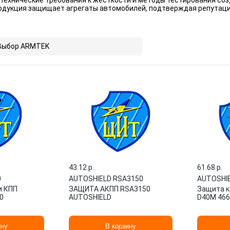
 технические требования к жёсткости и методы тестирования соз
продукция защищает агрегаты автомобилей, подтверждая репутац
Выбор ARMTEK
43.12 p.
61.68 p.
0
AUTOSHIELD
·
RSA3150
AUTOSHI
и КПП
ЗАЩИТА АКПП RSA3150
Защита к
0
AUTOSHIELD
D40M 466
ину
В корзину