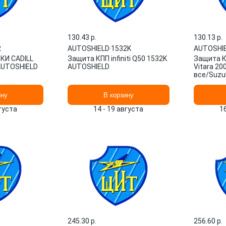
130.43 p.
130.13 p.
2
AUTOSHIELD
·
1532K
AUTOSHI
И CADILL
Защита КПП infiniti Q50 1532K
Защита К
AUTOSHIELD
AUTOSHIELD
Vitara 200
все/Suzuk
2015, V -
AUTOSHI
ину
В корзину
вгуста
14 - 19 августа
1
245.30 p.
256.60 p.