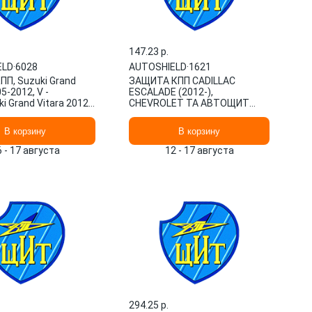
147.23 p.
ELD
·
6028
AUTOSHIELD
·
1621
ПП, Suzuki Grand
ЗАЩИТА КПП CADILLAC
5-2012, V -
ESCALADE (2012-),
i Grand Vitara 2012-
CHEVROLET TA АВТОЩИТ
 все 6028
1621 AUTOSHIELD
ELD
В корзину
В корзину
6 - 17 августа
12 - 17 августа
294.25 p.