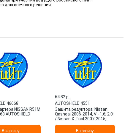
даны при участии ведущего российского НИИ.
ию долговечного решения.
64.82 p.
ELD
·
46668
AUTOSHIELD
·
4551
артера NISSAN R51M
Защита редуктора, Nissan
68 AUTOSHIELD
Qashqai 2006-2014, V - 1.6, 2.0
/ Nissan X-Trail 2007-2015,
2015-, V - 2.0, 4551
AUTOSHIELD
В корзину
В корзину