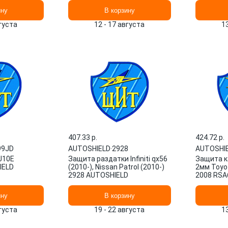
ину
В корзину
вгуста
12 - 17 августа
1
407.33 p.
424.72 p.
99JD
AUTOSHIELD
·
2928
AUTOSHI
J10E
Защита раздатки Infiniti qx56
Защита к
IELD
(2010-), Nissan Patrol (2010-)
2мм Toyot
2928 AUTOSHIELD
2008 RSA
ину
В корзину
вгуста
19 - 22 августа
1