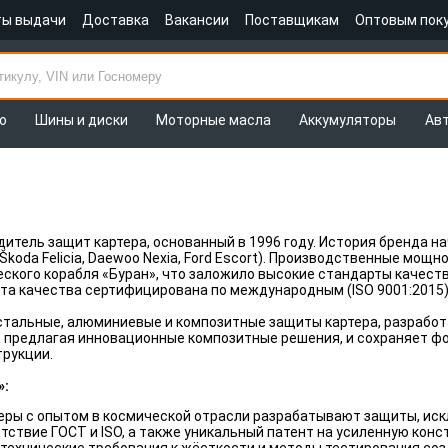
ты выдачи
Доставка
Вакансии
Поставщикам
Оптовым пок
о
Шины и диски
Моторные масла
Аккумуляторы
Ав
итель защит картера, основанный в 1996 году. История бренда н
koda Felicia, Daewoo Nexia, Ford Escort). Производственные мощ
ского корабля «Буран», что заложило высокие стандарты качеств
та качества сертифицирована по международным (ISO 9001:2015)
тальные, алюминиевые и композитные защиты картера, разработ
 предлагая инновационные композитные решения, и сохраняет фо
трукции.
»:
неры с опытом в космической отрасли разрабатывают защиты, и
етствие ГОСТ и ISO, а также уникальный патент на усиленную к