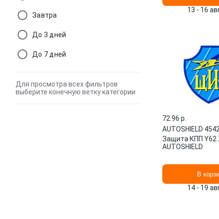
13 - 16 а
Завтра
До 3 дней
До 7 дней
Для просмотра всех фильтров
выберите конечную ветку категории
72.96 p.
AUTOSHIELD
·
454
Защита КПП Y62 
AUTOSHIELD
В корз
14 - 19 а