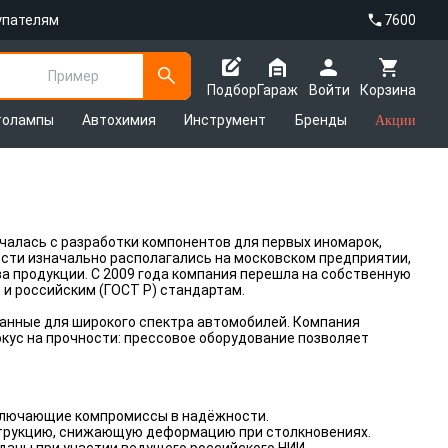
упателям
7600
Пример
Подбор
Гараж
Войти
Корзина
толампы
Автохимия
Инструмент
Бренды
Акции
ачалась с разработки компонентов для первых иномарок,
ности изначально располагались на московском предприятии,
а продукции. С 2009 года компания перешла на собственную
 и российским (ГОСТ Р) стандартам.
анные для широкого спектра автомобилей. Компания
кус на прочности: прессовое оборудование позволяет
сключающие компромиссы в надёжности.
онструкцию, снижающую деформацию при столкновениях.