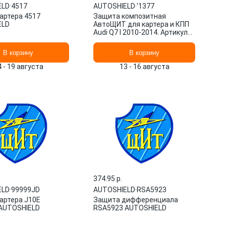
ELD
·
4517
AUTOSHIELD
·
'1377
артера 4517
Защита композитная
ELD
АвтоЩИТ для картера и КПП
Audi Q7 I 2010-2014. Артикул
1377 AUTOSHIELD
В корзину
В корзину
4 - 19 августа
13 - 16 августа
374.95 p.
ELD
·
99999JD
AUTOSHIELD
·
RSA5923
артера J10E
Защита дифференциала
AUTOSHIELD
RSA5923 AUTOSHIELD