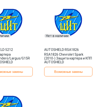
аличии
Нет в наличии
ELD
·
5212
AUTOSHIELD
·
RSA1826
артера
RSA1826 Chevrolet Spark
ndero/Largus/G15R
(2010-) Защита картера и КПП
OSHIELD
AUTOSHIELD
можные замены
Возможные замены