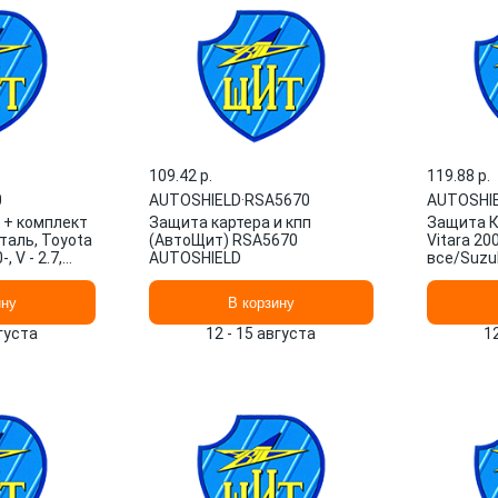
109.42 p.
119.88 p.
0
AUTOSHIELD
·
RSA5670
AUTOSHI
 + комплект
Защита картера и кпп
Защита К
Сталь, Toyota
(АвтоЩит) RSA5670
Vitara 200
, V - 2.7,
AUTOSHIELD
все/Suzuk
30
2015, V -
AUTOSHI
ину
В корзину
вгуста
12 - 15 августа
1