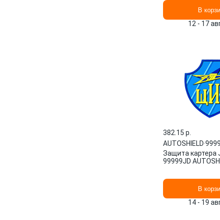
В корз
12 - 17 а
382.15 p.
AUTOSHIELD
·
999
Защита картера 
99999JD AUTOSH
В корз
14 - 19 а