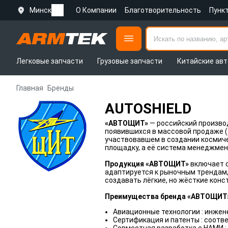
Минск
О Компании
Благотворительность
Пунк
Легковые запчасти
Грузовые запчасти
Китайские авт
Главная
Бренды
AUTOSHIELD
«АВТОЩИТ»
— российский производ
появившихся в массовой продаже (Š
участвовавшем в создании космиче
площадку, а её система менеджмен
Продукция «АВТОЩИТ»
включает с
адаптируется к рыночным трендам,
создавать лёгкие, но жёсткие конс
Преимущества бренда «АВТОЩИТ
Авиационные технологии : инже
Сертификация и патенты : соотв