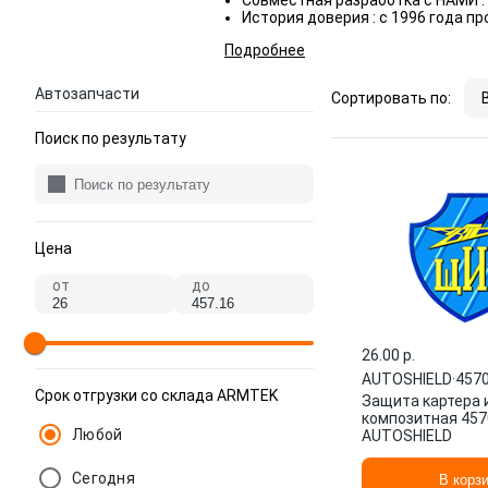
Совместная разработка с НАМИ :
История доверия : с 1996 года 
Подробнее
Автозапчасти
Сортировать по:
Поиск по результату
Цена
от
до
26.00 p.
AUTOSHIELD
·
457
Срок отгрузки со склада ARMTEK
Защита картера 
композитная 457
Любой
AUTOSHIELD
Сегодня
В корз