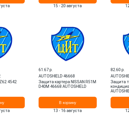
вгуста
15 - 20 августа
1
61.67 p.
82.60 p.
2
AUTOSHIELD
·
46668
AUTOSHI
Z62 4542
Защита картера NISSAN R51M
Защита т
D40M 46668 AUTOSHIELD
кондицио
AUTOSHI
ину
В корзину
вгуста
13 - 16 августа
1