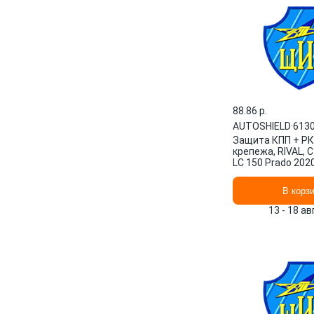
88.86 p.
AUTOSHIELD
·
613
Защита КПП + РК
крепежа, RIVAL, 
LC 150 Prado 2020-
2.8d, 4.0/Toyo 61
AUTOSHIELD
В корз
13 - 18 а