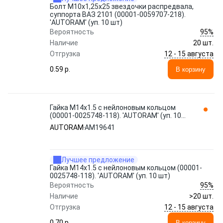
Болт М10x1,25x25 звездочки распредвала,
суппорта ВАЗ 2101 (00001-0059707-218).
'AUTORAM' (уп. 10 шт)
95%
Вероятность
Наличие
20 шт.
12 - 15 августа
Отгрузка
0.59 p.
В корзину
Гайка М14x1.5 с нейлоновым кольцом
(00001-0025748-118). 'AUTORAM' (уп. 10
шт) AM19641
AUTORAM
AM19641
Лучшее предложение
Гайка М14x1.5 с нейлоновым кольцом (00001-
0025748-118). 'AUTORAM' (уп. 10 шт)
95%
Вероятность
Наличие
>20 шт.
12 - 15 августа
Отгрузка
0.70 p.
В корзину