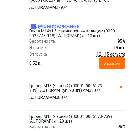
(00001-0025748-118). 'AUTORAM' (уп. 10
шт) AM07974
AUTORAM
AM07974
Лучшее предложение
Гайка М14x1.5 с нейлоновым кольцом (00001-
0025748-118). 'AUTORAM' (уп. 10 шт)
95%
Вероятность
Наличие
19 шт.
12 - 15 августа
Отгрузка
0.52 p.
В корзину
Гровер М18 (черный) (00001-0005173-
739). 'AUTORAM' (уп. 20 шт) AM08074
AUTORAM
AM08074
Гровер М18 (черный) (00001-0005173-739).
'AUTORAM' (уп. 20 шт)
95%
Вероятность