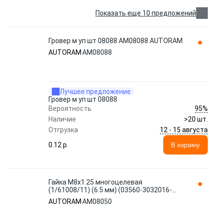
Показать еще 10 предложений
Гровер м уп шт 08088 AM08088 AUTORAM
AUTORAM
AM08088
Лучшее предложение
Гровер м уп шт 08088
95%
Вероятность
Наличие
>20 шт.
12 - 15 августа
Отгрузка
0.12 p.
В корзину
Гайка М8x1.25 многоцелевая
(1/61008/11) (6.5 мм) (03560-3032016-
009). 'AUTORAM' (уп. 50 шт) AM08050
AUTORAM
AM08050