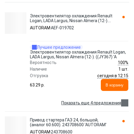
Электровентилятор охлаждения Renault
Logan, LADA Largus, Nissan Almera (12-).
((JY367) 'A AEF-019702 AUTORAM
AUTORAM
AEF-019702
Лучшее предложение
Электровентилятор охлаждения Renault Logan,
LADA Largus, Nissan Almera (12-). ((JY367) 'A
100%
Вероятность
Наличие
1 шт.
сегодня в 12:15
Отгрузка
63.29 p.
В корзину
Показать еще 4 предложения
Привод стартера ГАЗ 24, большой,
(аналог 60.600). 243708600 'AUTORAM'
AUTORAM
243708600