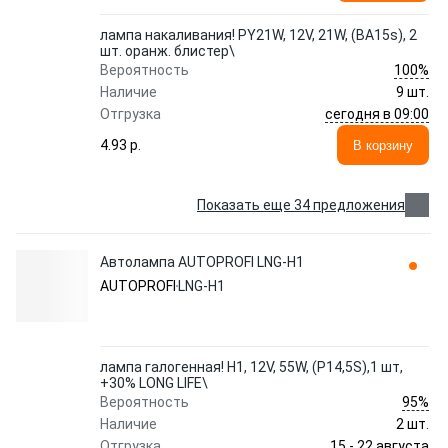
лампа накаливания! PY21W, 12V, 21W, (BA15s), 2
шт. оранж. блистер\
100%
Вероятность
Наличие
9 шт.
сегодня в 09:00
Отгрузка
4.93 p.
В корзину
Показать еще 34 предложения
Автолампа AUTOPROFI LNG-H1
AUTOPROFI
LNG-H1
лампа галогенная! H1, 12V, 55W, (P14,5S),1 шт,
+30% LONG LIFE\
95%
Вероятность
Наличие
2 шт.
15 - 22 августа
Отгрузка