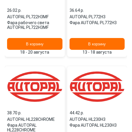
26.02 p.
36.64 p.
AUTOPAL
·
PL722H3MF
AUTOPAL
·
PL772H3
Фара рабочего света
Фара AUTOPAL PL772H3
AUTOPAL PL722H3MF
В корзину
В корзину
18 - 20 августа
13 - 18 августа
38.70 p.
44.42 p.
AUTOPAL
·
HL228CHROME
AUTOPAL
·
HL230H3
Фара AUTOPAL
Фара AUTOPAL HL230H3
HL228CHROME