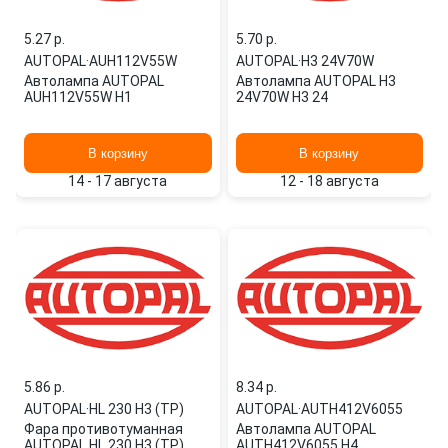
5.27 p.
5.70 p.
AUTOPAL
·
AUH112V55W
AUTOPAL
·
H3 24V70W
Автолампа AUTOPAL
Автолампа AUTOPAL H3
AUH112V55W H1
24V70W H3 24
В корзину
В корзину
14 - 17 августа
12 - 18 августа
5.86 p.
8.34 p.
AUTOPAL
·
HL 230 H3 (TP)
AUTOPAL
·
AUTH412V6055
Фара противотуманная
Автолампа AUTOPAL
AUTOPAL HL 230 H3 (TP)
AUTH412V6055 H4