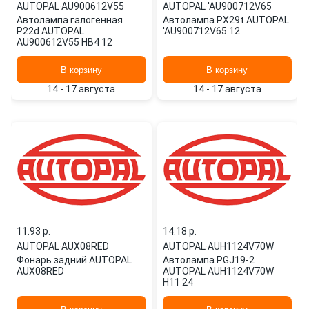
AUTOPAL
·
AU900612V55
AUTOPAL
·
'AU900712V65
Автолампа галогенная
Автолампа PX29t AUTOPAL
P22d AUTOPAL
'AU900712V65 12
AU900612V55 HB4 12
В корзину
В корзину
14 - 17 августа
14 - 17 августа
11.93 p.
14.18 p.
AUTOPAL
·
AUX08RED
AUTOPAL
·
AUH1124V70W
Фонарь задний AUTOPAL
Автолампа PGJ19-2
AUX08RED
AUTOPAL AUH1124V70W
H11 24