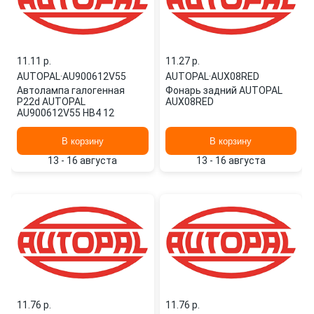
11.11 p.
11.27 p.
AUTOPAL
·
AU900612V55
AUTOPAL
·
AUX08RED
Автолампа галогенная
Фонарь задний AUTOPAL
P22d AUTOPAL
AUX08RED
AU900612V55 HB4 12
В корзину
В корзину
13 - 16 августа
13 - 16 августа
11.76 p.
11.76 p.