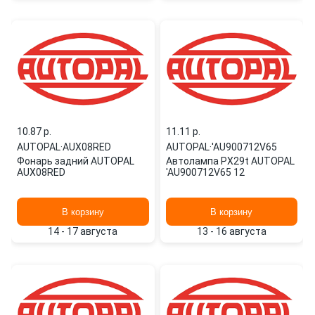
10.87 p.
11.11 p.
AUTOPAL
·
AUX08RED
AUTOPAL
·
'AU900712V65
Фонарь задний AUTOPAL
Автолампа PX29t AUTOPAL
AUX08RED
'AU900712V65 12
В корзину
В корзину
14 - 17 августа
13 - 16 августа