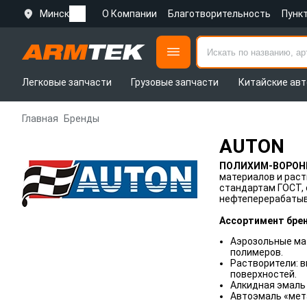
Минск
О Компании
Благотворительность
Пунк
Легковые запчасти
Грузовые запчасти
Китайские авт
Главная
Бренды
AUTON
ПОЛИХИМ-ВОРОНЕ
материалов и рас
стандартам ГОСТ, 
нефтеперерабатыва
Ассортимент бре
Аэрозольные мат
полимеров.
Растворители: 
поверхностей.
Алкидная эмаль 
Автоэмаль «мет