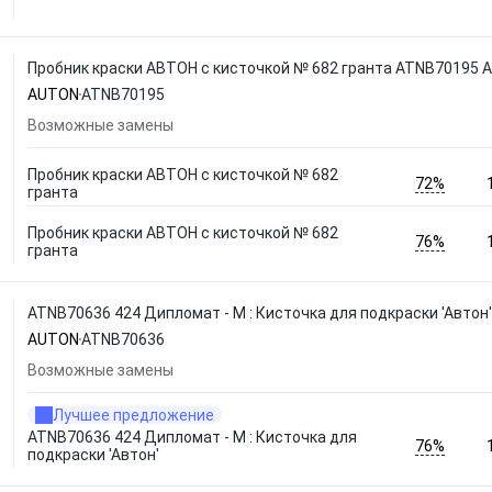
Пробник краски АВТОН с кисточкой № 682 гранта ATNB70195
AUTON
ATNB70195
Возможные замены
Пробник краски АВТОН с кисточкой № 682
72%
гранта
Пробник краски АВТОН с кисточкой № 682
76%
гранта
ATNB70636 424 Дипломат - М : Кисточка для подкраски 'Автон
AUTON
ATNB70636
Возможные замены
Лучшее предложение
ATNB70636 424 Дипломат - М : Кисточка для
76%
подкраски 'Автон'