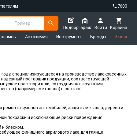
упателям
7600
Пример
Подбор
Гараж
Войти
Корзина
толампы
Автохимия
Инструмент
Бренды
Акции
6 году, специализирующееся на производстве лакокрасочных
ак надежный поставщик продукции, соответствующей
 выпускает растворители, сотрудничая с крупными
ентов (например, метанола) в составе.
 ремонта кузовов автомобилей, защиты металла, дерева и
ной покраски и исключающие риски повреждения
 и блеском.
ребующее финишного акрилового лака для глянца.