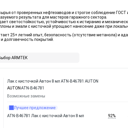
сырья от проверенных нефтезаводов и строгое соблюдение ГОСТ 
азуемого результата для мастеров гаражного сектора.
дает светостойкостью, устойчивостью к истиранию и механичес
ллоны и эмали с кисточкой упрощают нанесение даже при локаль
тает 25+ летний опыт, безопасность (отсутствие метанола) и ада
и долговечность покрытий.
Выбор ARMTEK
Лак с кисточкой Автон 8 мл ATN-B46781 AUTON
AUTON
ATN-B46781
Возможные замены
Лучшее предложение
92%
ATN-B46781 Лак с кисточкой Автон 8 мл