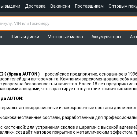
ты выдачи
Доставка
Вакансии
Поставщикам
Оптовым пок
о
Шины и диски
Моторные масла
Аккумуляторы
Ав
Ж (бренд AUTON )
— российское предприятие, основанное в 199
творителей для авторемонта. Компания зарекомендовала себя к
с упором на безопасность и качество. Более 18 лет предприятие
ющими заводами, что гарантирует отсутствие токсичных компон
нда AUTON:
ериалы: антикоррозионные и лакокрасочные составы для мелкого
высококачественные составы, разработанные для профессиональ
с кисточкой: для устранения сколов и царапин с высокой адгезией
аллик»: создаёт матовое покрытие с металлическим эффектом, т