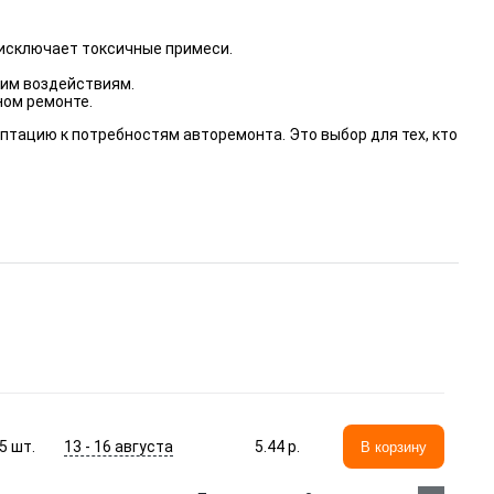
исключает токсичные примеси.
ким воздействиям.
ном ремонте.
птацию к потребностям авторемонта. Это выбор для тех, кто
13 - 16 августа
5
шт.
5.44 p.
В корзину