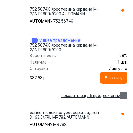
752.5674X Крестовина кардана M-
2/INT9800/9200 AUTOMANN
AUTOMANN
752.5674X
Лучшее предложение
752.5674X Крестовина кардана M-
2/INT9800/9200
98%
Вероятность
Наличие
1 шт.
7 августа
Отгрузка
332.93 p.
В корзину
Показать еще 6 предложений
сайлентблок полурессоры !задней
D=63.5\FRL MR782 AUTOMANN
AUTOMANN
MR782