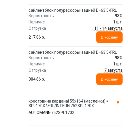
сайлентблок полурессоры !задней D=63.5\FRL
93%
Вероятность
Наличие
1 шт.
11 - 14 августа
Отгрузка
217.86 p.
В корзину
сайлентблок полурессоры !задней D=63.5\FRL
98%
Вероятность
Наличие
1 шт.
7 августа
Отгрузка
384.66 p.
В корзину
крестовина кардана! 55x164 (масленки) =
SPL170X \FRL/INTERN 752SPL170X
AUTOMANN
AUTOMANN
752SPL170X