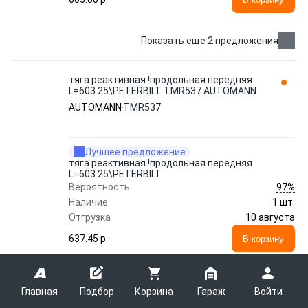
Показать еще 2 предложения
тяга реактивная !продольная передняя
L=603.25\PETERBILT TMR537 AUTOMANN
AUTOMANN
TMR537
Лучшее предложение
тяга реактивная !продольная передняя
L=603.25\PETERBILT
97%
Вероятность
Наличие
1 шт.
10 августа
Отгрузка
637.45 p.
В корзину
Главная
р/к седельного устройства ! левый (1
Подбор
Корзина
Гараж
Войти
скоба замка, 1 болт скобы)