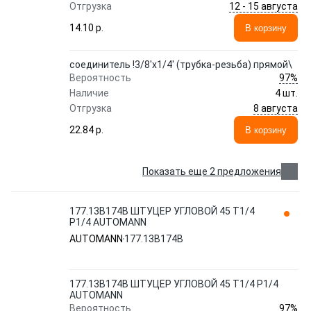
12 - 15 августа
Отгрузка
14.10 p.
В корзину
соединитель !3/8'x1/4' (трубка-резьба) прямой\
97%
Вероятность
Наличие
4 шт.
8 августа
Отгрузка
22.84 p.
В корзину
Показать еще 2 предложения
177.13B174B ШТУЦЕР УГЛОВОЙ 45 T1/4
P1/4 AUTOMANN
AUTOMANN
177.13B174B
177.13B174B ШТУЦЕР УГЛОВОЙ 45 T1/4 P1/4
AUTOMANN
97%
Вероятность