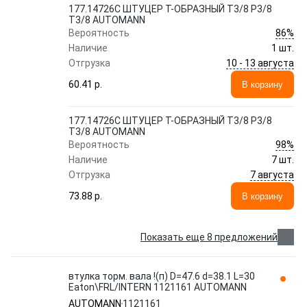
177.14726C ШТУЦЕР T-ОБРАЗНЫЙ T3/8 P3/8
T3/8 AUTOMANN
86%
Вероятность
Наличие
1 шт.
10 - 13 августа
Отгрузка
60.41 p.
В корзину
177.14726C ШТУЦЕР T-ОБРАЗНЫЙ T3/8 P3/8
T3/8 AUTOMANN
98%
Вероятность
Наличие
7 шт.
7 августа
Отгрузка
73.88 p.
В корзину
Показать еще 8 предложений
втулка торм. вала !(п) D=47.6 d=38.1 L=30
Eaton\FRL/INTERN 1121161 AUTOMANN
AUTOMANN
1121161