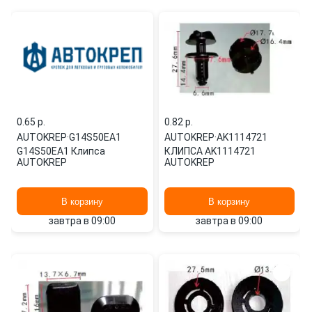
0.65 p.
0.82 p.
AUTOKREP
·
G14S50EA1
AUTOKREP
·
AK1114721
G14S50EA1 Клипса
КЛИПСА AK1114721
AUTOKREP
AUTOKREP
В корзину
В корзину
завтра в 09:00
завтра в 09:00