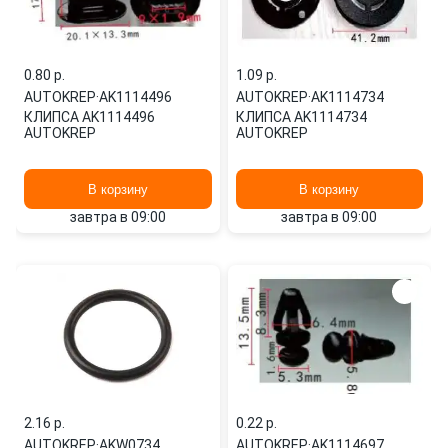
0.80 p.
1.09 p.
AUTOKREP
·
AK1114496
AUTOKREP
·
AK1114734
КЛИПСА AK1114496
КЛИПСА AK1114734
AUTOKREP
AUTOKREP
В корзину
В корзину
завтра в 09:00
завтра в 09:00
2.16 p.
0.22 p.
AUTOKREP
·
AKW0734
AUTOKREP
·
AK1114697