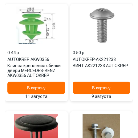
0.44 p.
0.50 p.
AUTOKREP
·
AKW0356
AUTOKREP
·
AK221233
Клипса крепления обивки
ВИНТ AK221233 AUTOKREP
двери MERCEDES-BENZ
AKW0356 AUTOKREP
В корзину
В корзину
11 августа
9 августа