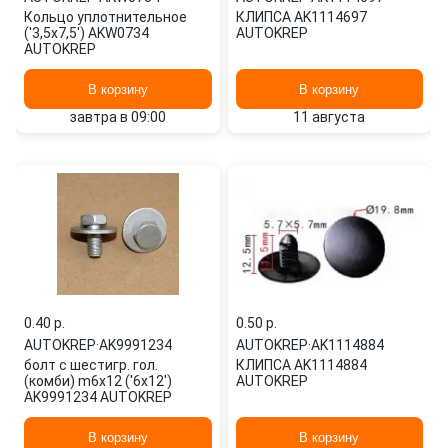
Кольцо уплотнительное
КЛИПСА AK1114697
('3,5x7,5') AKW0734
AUTOKREP
AUTOKREP
В корзину
В корзину
завтра в 09:00
11 августа
0.40 p.
0.50 p.
AUTOKREP
·
AK9991234
AUTOKREP
·
AK1114884
болт с шестигр. гол.
КЛИПСА AK1114884
(комби) m6x12 ('6x12')
AUTOKREP
AK9991234 AUTOKREP
В корзину
В корзину