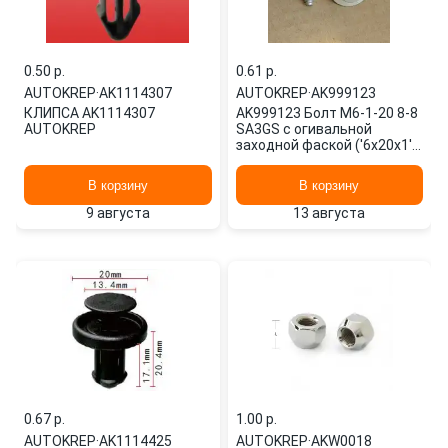
0.50 p.
0.61 p.
AUTOKREP
·
AK1114307
AUTOKREP
·
AK999123
КЛИПСА AK1114307
AK999123 Болт М6-1-20 8-8
AUTOKREP
SA3GS с огивальной
заходной фаской ('6x20x1')
AUTOKREP
В корзину
В корзину
9 августа
13 августа
0.67 p.
1.00 p.
AUTOKREP
·
AK1114425
AUTOKREP
·
AKW0018