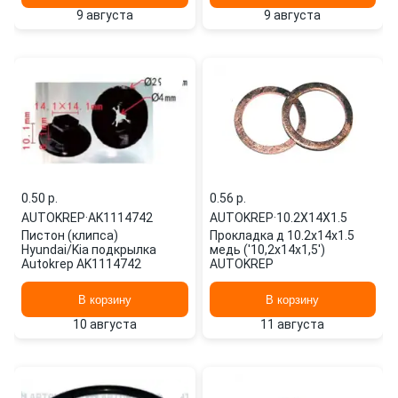
9 августа
9 августа
0.50 p.
0.56 p.
AUTOKREP
·
AK1114742
AUTOKREP
·
10.2Х14Х1.5
Пистон (клипса)
Прокладка д 10.2х14х1.5
Hyundai/Kia подкрылка
медь ('10,2x14x1,5')
Autokrep AK1114742
AUTOKREP
В корзину
В корзину
10 августа
11 августа