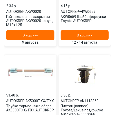
2.34 p.
4.15 p.
AUTOKREP
·
AKW0020
AUTOKREP
·
AKW0659
Гайка колесная закрытая
AKW0659 Шайба форсунки
AUTOKREP AKW0020 конус ,
Toyota AUTOKREP
M12x1.25
В корзину
В корзину
9 августа
12 - 14 августа
51.40 p.
0.36 p.
AUTOKREP
·
AK5000TXX/TXX
AUTOKREP
·
AK1113368
Трубка тормозная в сборе
Пистон (клипса)
AK5000TXX/TXX AUTOKREP
Toyota/Lexus подкрылка
Autokrep AK1113368