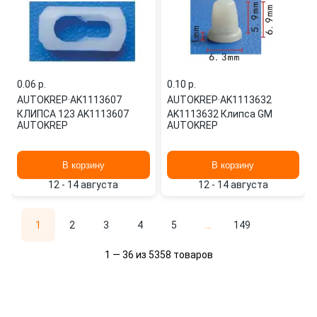
0.06 p.
0.10 p.
AUTOKREP
·
AK1113607
AUTOKREP
·
AK1113632
КЛИПСА 123 AK1113607
AK1113632 Клипса GM
AUTOKREP
AUTOKREP
В корзину
В корзину
12 - 14 августа
12 - 14 августа
1
2
3
4
5
...
149
1 — 36 из 5358 товаров