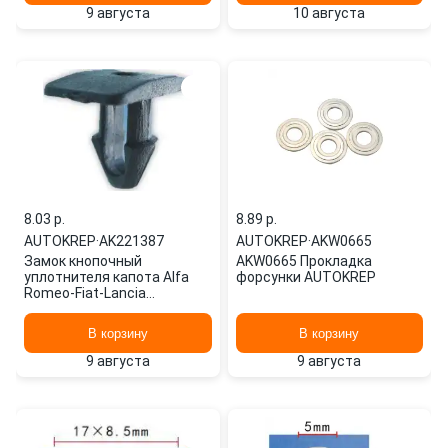
9 августа
10 августа
8.03 p.
8.89 p.
AUTOKREP
·
AK221387
AUTOKREP
·
AKW0665
Замок кнопочный
AKW0665 Прокладка
уплотнителя капота Alfa
форсунки AUTOKREP
Romeo-Fiat-Lancia
AK221387 AUTOKREP
В корзину
В корзину
9 августа
9 августа