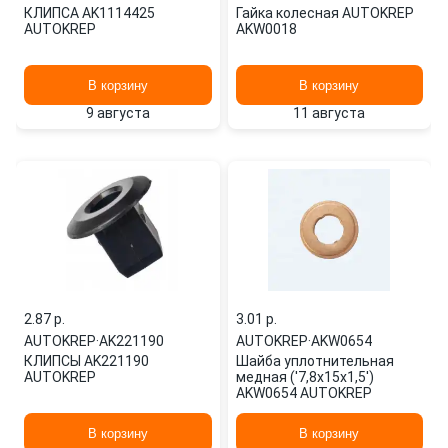
КЛИПСА AK1114425
Гайка колесная AUTOKREP
AUTOKREP
AKW0018
В корзину
В корзину
9 августа
11 августа
2.87 p.
3.01 p.
AUTOKREP
·
AK221190
AUTOKREP
·
AKW0654
КЛИПСЫ AK221190
Шайба уплотнительная
AUTOKREP
медная ('7,8x15x1,5')
AKW0654 AUTOKREP
В корзину
В корзину