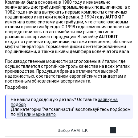
Компания была основана в 1980 году и изначально
занималась дистрибуцией промышленных подшипников, а с
1982 года начала выпускать первые комплекты ступичных
подшипников и натяжителей ремня. В 1994 году
AUTOKIT
изменила свою систему дистрибуции, что стало ключевым
этапом в развитии бренда. С 1998 года компания полностью
сосредоточилась на автомобильном рынке, активно
развивая ассортимент продукции. В линейку
AUTOKIT
входят ступичные подшипники, натяжители ремня, обгонные
муфты генератора, тормозные диски с интегрированными
подшипниками, а также шкивы демпфера коленчатого вала.
Производственные мощности расположены в Италии, где
осуществляется строгий контроль качества на всех этапах
производства. Продукция бренда отличается высокой
надежностью, соответствием европейским стандартам и
постоянным обновлением ассортимента.
Подробнее
Не нашли подходящую деталь? Оставьте
заявку на
подбор
.
Для категории “Автозапчасти” воспользуйтесь подбором
по
VIN или марке авто
.
Выбор ARMTEK