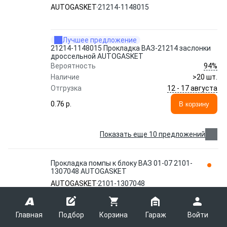
AUTOGASKET
21214-1148015
Лучшее предложение
21214-1148015 Прокладка ВАЗ-21214 заслонки
дроссельной AUTOGASKET
94%
Вероятность
Наличие
>20 шт.
12 - 17 августа
Отгрузка
0.76 p.
В корзину
Показать еще 10 предложений
Прокладка помпы к блоку ВАЗ 01-07 2101-
1307048 AUTOGASKET
AUTOGASKET
2101-1307048
Главная
Подбор
Корзина
Гараж
Войти
Лучшее предложение
Прокладка помпы к блоку ВАЗ 01-07