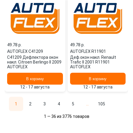
49.78 p.
49.78 p.
AUTOFLEX
·
C41209
AUTOFLEX
·
R11901
C41209 Дефлектора окон
Деф.окон накл. Renault
накл. Citroen Berlingo II 2009
Trafic II 2001 R11901
AUTOFLEX
AUTOFLEX
В корзину
В корзину
12 - 17 августа
12 - 17 августа
1
2
3
4
5
...
105
1 — 36 из 3776 товаров