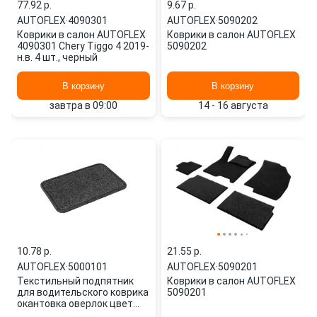
77.92 p.
9.67 p.
AUTOFLEX
·
4090301
AUTOFLEX
·
5090202
Коврики в салон AUTOFLEX
Коврики в салон AUTOFLEX
4090301 Chery Tiggo 4 2019-
5090202
н.в. 4 шт., черный
В корзину
В корзину
завтра в 09:00
14 - 16 августа
10.78 p.
21.55 p.
AUTOFLEX
·
5000101
AUTOFLEX
·
5090201
Текстильный подпятник
Коврики в салон AUTOFLEX
для водительского коврика
5090201
окантовка оверлок цвет
графит 5000101 AUTOFLEX