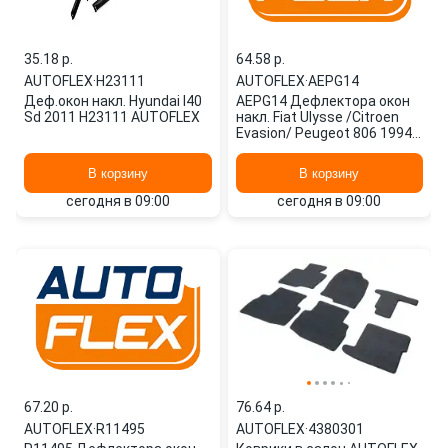
35.18 p.
64.58 p.
AUTOFLEX
·
H23111
AUTOFLEX
·
AEPG14
Деф.окон накл. Hyundai I40
AEPG14 Дефлектора окон
Sd 2011 H23111 AUTOFLEX
накл. Fiat Ulysse /Citroen
Evasion/ Peugeot 806 1994-
2001 AUTOFLEX
В корзину
В корзину
сегодня в 09:00
сегодня в 09:00
67.20 p.
76.64 p.
AUTOFLEX
·
R11495
AUTOFLEX
·
4380301