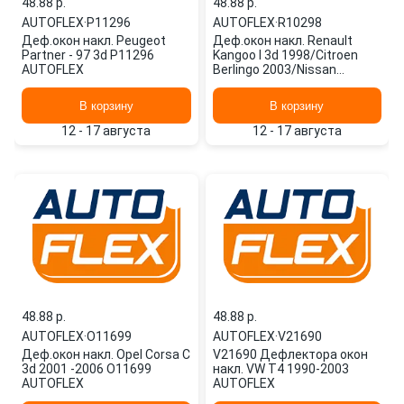
48.88 p.
48.88 p.
AUTOFLEX
·
P11296
AUTOFLEX
·
R10298
Деф.окон накл. Peugeot
Деф.окон накл. Renault
Partner - 97 3d P11296
Kangoo I 3d 1998/Citroen
AUTOFLEX
Berlingo 2003/Nissan
Kubistar 3d 2003-2008
R10298 AUTOFLEX
В корзину
В корзину
12 - 17 августа
12 - 17 августа
48.88 p.
48.88 p.
AUTOFLEX
·
O11699
AUTOFLEX
·
V21690
Деф.окон накл. Opel Corsa C
V21690 Дефлектора окон
3d 2001 -2006 O11699
накл. VW T4 1990-2003
AUTOFLEX
AUTOFLEX