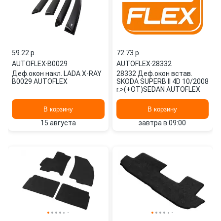
59.22 p.
72.73 p.
AUTOFLEX
·
В0029
AUTOFLEX
·
28332
Деф.окон накл. LADA X-RAY
28332 Деф.окон встав.
В0029 AUTOFLEX
SKODA SUPERB II 4D 10/2008
r.>(+OT)SEDAN AUTOFLEX
В корзину
В корзину
15 августа
завтра в 09:00