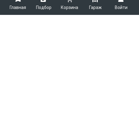
Главная
Подбор
Корзина
Гараж
Войти
ARMTEK
О Компании
Покупателям
Контакты
Как сделать заказ
Партнерам
Новости
Доставка
Поставщикам
Каталоги
Вакансии
Способы оплаты
Арендодателям
Легковые запчасти
7600
Благотворительность
Возврат
Услуги логистики
Грузовые запчасти