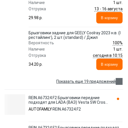
Наличие
1 шт.
13 - 16 августа
Отгрузка
29.98 p.
В корзину
Брызговики задние для GEELY Coolray 2023 н.в. (I
рестайлинг), 2 шт.(standard) / Джил
100%
Вероятность
Наличие
1 шт.
сегодня в 10:15
Отгрузка
34.20 p.
В корзину
Показать еще 19 предложений
REIN.A67324.F2 Брызговики передние
подходят для LADA (ВАЗ) Vesta SW Cross
I Рестайлинг 2022 - 2 шт.( AUTOFAMILY
AUTOFAMILY
REIN.A67324.F2
REIN.A67324.F2 Брызговики передние подходят