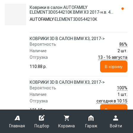
Коврики в салон AUTOFAMILY
ELEMENT3D0544210K BMW X3 2017-н.в. 4
шт., черный
AUTOFAMILY
ELEMENT3D0544210K
КОВРИКИ 3D В САЛОН BMW X3, 2017->
86%
Вероятность
Наличие
2 шт.
13 - 16 августа
Отгрузка
110.88 p.
В корзину
КОВРИКИ 3D В САЛОН BMW X3, 2017->
100%
Вероятность
Наличие
1 шт.
сегодня в 10:15
Отгрузка
121.10 p.
В корзину
Главная
Подбор
Корзина
Гараж
Войти
Показать еще 26 предложений