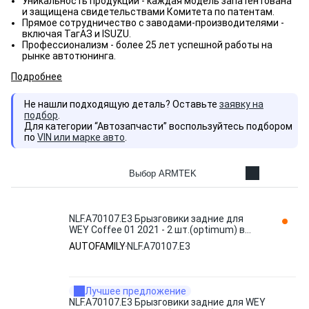
Уникальность продукции - каждая модель запатентована
и защищена свидетельствами Комитета по патентам.
Прямое сотрудничество с заводами-производителями -
включая ТагАЗ и ISUZU.
Профессионализм - более 25 лет успешной работы на
рынке автотюнинга.
Подробнее
Не нашли подходящую деталь? Оставьте
заявку на
подбор
.
Для категории “Автозапчасти” воспользуйтесь подбором
по
VIN или марке авто
.
Выбор ARMTEK
NLF.A70107.E3 Брызговики задние для
WEY Coffee 01 2021 - 2 шт.(optimum) в
пакете / Вей Кофе 01 AUTOFAMILY
AUTOFAMILY
NLF.A70107.E3
Лучшее предложение
NLF.A70107.E3 Брызговики задние для WEY