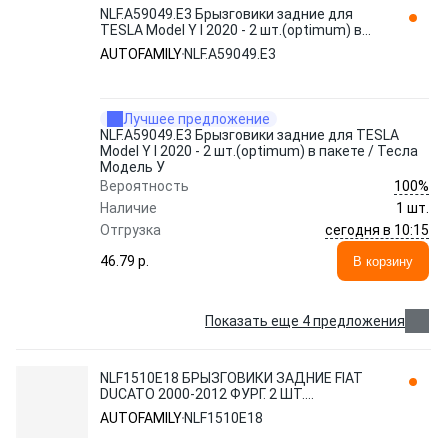
NLF.A59049.E3 Брызговики задние для
TESLA Model Y I 2020 - 2 шт.(optimum) в
пакете / Тесла Модель У AUTOFAMILY
AUTOFAMILY
NLF.A59049.E3
Лучшее предложение
NLF.A59049.E3 Брызговики задние для TESLA
Model Y I 2020 - 2 шт.(optimum) в пакете / Тесла
Модель У
100%
Вероятность
Наличие
1 шт.
сегодня в 10:15
Отгрузка
46.79 p.
В корзину
Показать еще 4 предложения
NLF1510E18 БРЫЗГОВИКИ ЗАДНИЕ FIAT
DUCATO 2000-2012 ФУРГ. 2 ШТ.
(ПОЛИУРЕТАН) AUTOFAMILY
AUTOFAMILY
NLF1510E18