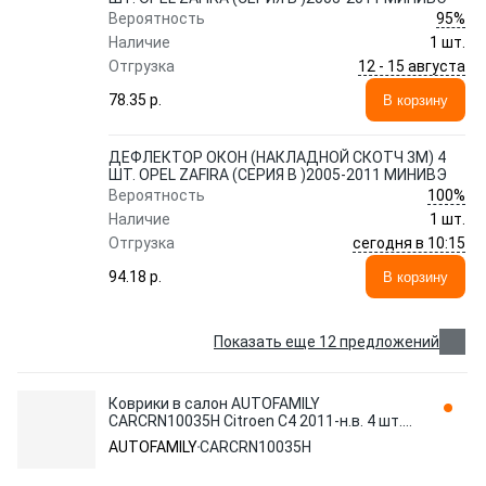
95%
Вероятность
Наличие
1 шт.
12 - 15 августа
Отгрузка
78.35 p.
В корзину
ДЕФЛЕКТОР ОКОН (НАКЛАДНОЙ СКОТЧ 3М) 4
ШТ. OPEL ZAFIRA (СЕРИЯ В )2005-2011 МИНИВЭ
100%
Вероятность
Наличие
1 шт.
сегодня в 10:15
Отгрузка
94.18 p.
В корзину
Показать еще 12 предложений
Коврики в салон AUTOFAMILY
CARCRN10035H Citroen C4 2011-н.в. 4 шт.,
черный
AUTOFAMILY
CARCRN10035H