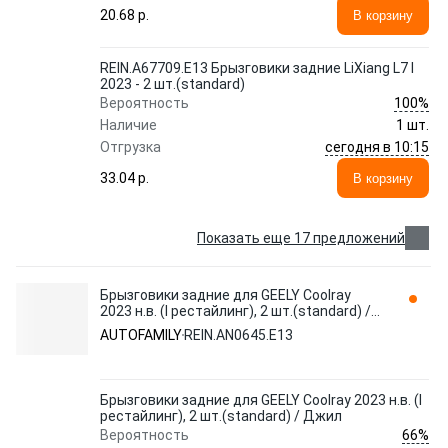
20.68 p.
В корзину
REIN.A67709.E13 Брызговики задние LiXiang L7 I
2023 - 2 шт.(standard)
100%
Вероятность
Наличие
1 шт.
сегодня в 10:15
Отгрузка
33.04 p.
В корзину
Показать еще 17 предложений
Брызговики задние для GEELY Coolray
2023 н.в. (I рестайлинг), 2 шт.(standard) /
Джил REIN.AN0645.E13 AUTOFAMILY
AUTOFAMILY
REIN.AN0645.E13
Брызговики задние для GEELY Coolray 2023 н.в. (I
рестайлинг), 2 шт.(standard) / Джил
66%
Вероятность