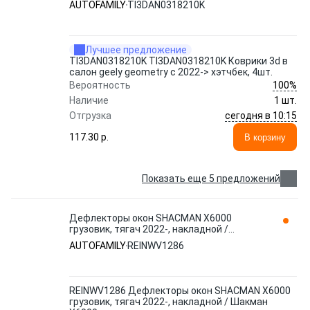
AUTOFAMILY
TI3DAN0318210K
Лучшее предложение
TI3DAN0318210K TI3DAN0318210K Коврики 3d в
салон geely geometry c 2022-> хэтчбек, 4шт.
100%
Вероятность
Наличие
1 шт.
сегодня в 10:15
Отгрузка
117.30 p.
В корзину
Показать еще 5 предложений
Дефлекторы окон SHACMAN X6000
грузовик, тягач 2022-, накладной /
Шакман Х6000 REINWV1286 AUTOFAMILY
AUTOFAMILY
REINWV1286
REINWV1286 Дефлекторы окон SHACMAN X6000
грузовик, тягач 2022-, накладной / Шакман