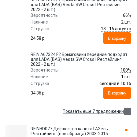
для LADA (ВАЗ) Vesta SW Cross I Рестайлинг
2022 - 2 шт.(
66%
Вероятность
Наличие
2 шт.
13 - 16 августа
Отгрузка
24.58 p.
В корзину
REIN.A67324.F2 Брызговики передние подходят
для LADA (ВАЗ) Vesta SW Cross I Рестайлинг
2022 - 2 шт.(
100%
Вероятность
Наличие
1 шт.
сегодня в 10:15
Отгрузка
34.86 p.
В корзину
Показать еще 7 предложений
REINHD077 Дефлектор капота ГАЗель -
'Рестайлинг' (нов.образца) 2003-2015