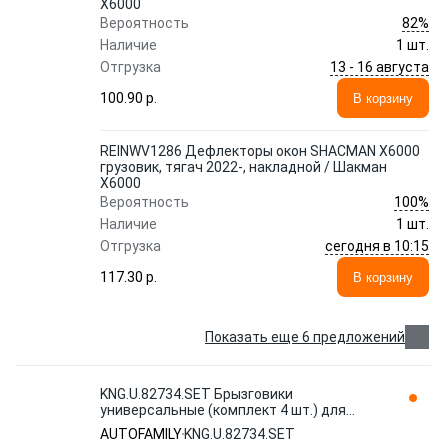
Х6000
82%
Вероятность
Наличие
1 шт.
13 - 16 августа
Отгрузка
100.90 p.
В корзину
REINWV1286 Дефлекторы окон SHACMAN X6000
грузовик, тягач 2022-, накладной / Шакман
Х6000
100%
Вероятность
Наличие
1 шт.
сегодня в 10:15
Отгрузка
117.30 p.
В корзину
Показать еще 6 предложений
KNG.U.82734.SET Брызговики
универсальные (комплект 4 шт.) для
BMW X7 G07 (2019-2022) / БМВ Х7
AUTOFAMILY
KNG.U.82734.SET
AUTOFAMILY