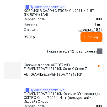
Лучшее предложение
КОВРИКИ В САЛОН CITROEN C4, 2011-> 4 ШТ.
(ПОЛИУРЕТАН)
100%
Вероятность
Наличие
1 шт.
сегодня в 10:15
Отгрузка
95.36 p.
В корзину
Показать еще 12 предложений
Коврики в салон AUTOFAMILY
ELEMENT3DA71181210K Xcite X-Cross 7
2024-н.в. 4 шт., черный
AUTOFAMILY
ELEMENT3DA71181210K
Лучшее предложение
ELEMENT3DA71181210K Коврики 3D в салон для
XCITE X-Cross 7 2024-, 4шт. (полиуретан) /
Икссайт Х крос
100%
Вероятность