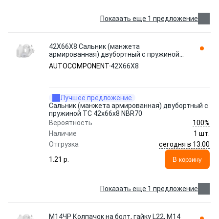
Показать еще 1 предложение
42Х66Х8 Сальник (манжета
армированная) двубортный с пружиной
TC 42х66х8 NBR70 AUTOCOMPONENT
AUTOCOMPONENT
42Х66Х8
Лучшее предложение
Сальник (манжета армированная) двубортный с
пружиной TC 42х66х8 NBR70
100%
Вероятность
Наличие
1 шт.
сегодня в 13:00
Отгрузка
1.21 p.
В корзину
Показать еще 1 предложение
М14ЧР Колпачок на болт, гайку L22, М14