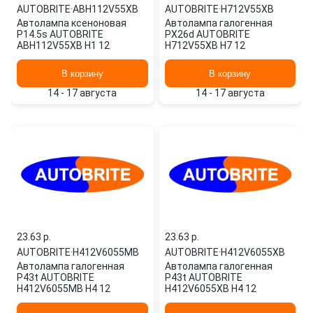
AUTOBRITE
·
ABH112V55XB
AUTOBRITE
·
H712V55XB
Автолампа ксеноновая
Автолампа галогенная
P14.5s AUTOBRITE
PX26d AUTOBRITE
ABH112V55XB H1 12
H712V55XB H7 12
В корзину
В корзину
14 - 17 августа
14 - 17 августа
23.63 p.
23.63 p.
AUTOBRITE
·
H412V6055MB
AUTOBRITE
·
H412V6055XB
Автолампа галогенная
Автолампа галогенная
P43t AUTOBRITE
P43t AUTOBRITE
H412V6055MB H4 12
H412V6055XB H4 12