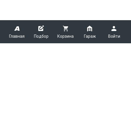
Главная
Подбор
Корзина
Гараж
Войти
ARMTEK
О Компании
Покупателям
Контакты
Как сделать заказ
Партнерам
Новости
Доставка