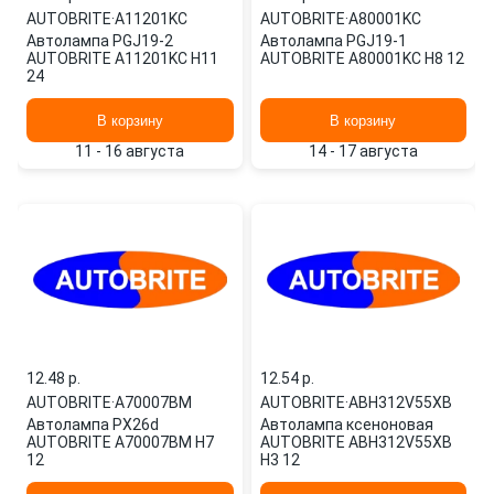
AUTOBRITE
·
A11201KC
AUTOBRITE
·
A80001KC
Автолампа PGJ19-2
Автолампа PGJ19-1
AUTOBRITE A11201KC H11
AUTOBRITE A80001KC H8 12
24
В корзину
В корзину
11 - 16 августа
14 - 17 августа
12.48 p.
12.54 p.
AUTOBRITE
·
A70007BM
AUTOBRITE
·
ABH312V55XB
Автолампа PX26d
Автолампа ксеноновая
AUTOBRITE A70007BM H7
AUTOBRITE ABH312V55XB
12
H3 12