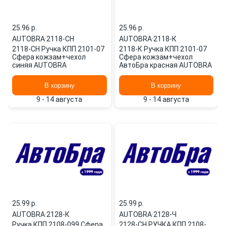
25.96 p.
25.96 p.
AUTOBRA
·
2118-СН
AUTOBRA
·
2118-К
2118-СН Ручка КПП 2101-07
2118-К Ручка КПП 2101-07
Сфера кожзам+чехол
Сфера кожзам+чехол
синяя AUTOBRA
АвтоБра красная AUTOBRA
В корзину
В корзину
9 - 14 августа
9 - 14 августа
25.99 p.
25.99 p.
AUTOBRA
·
2128-К
AUTOBRA
·
2128-Ч
Ручка КПП 2108-099 Сфера
2128-CH РУЧКА КПП 2108-