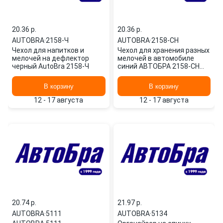
20.36 p.
20.36 p.
AUTOBRA
·
2158-Ч
AUTOBRA
·
2158-СН
Чехол для напитков и
Чехол для хранения разных
мелочей на дефлектор
мелочей в автомобиле
черный AutoBra 2158-Ч
синий АВТОБРА 2158-СН
AUTOBRA
В корзину
В корзину
12 - 17 августа
12 - 17 августа
20.74 p.
21.97 p.
AUTOBRA
·
5111
AUTOBRA
·
5134