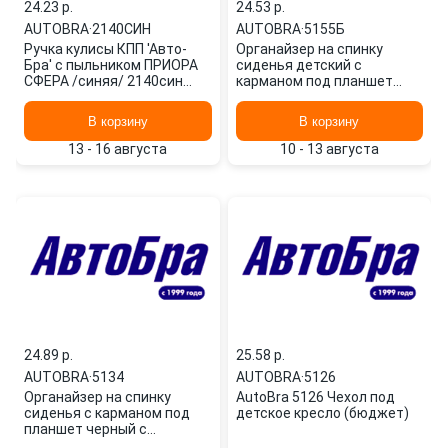
24.23 p.
24.53 p.
AUTOBRA
·
2140СИН
AUTOBRA
·
5155Б
Ручка кулисы КПП 'Авто-
Органайзер на спинку
Бра' с пыльником ПРИОРА
сиденья детский с
СФЕРА /синяя/ 2140син
карманом под планшет
AUTOBRA
5155Б AUTOBRA
В корзину
В корзину
13 - 16 августа
10 - 13 августа
24.89 p.
25.58 p.
AUTOBRA
·
5134
AUTOBRA
·
5126
Органайзер на спинку
AutoBra 5126 Чехол под
сиденья с карманом под
детское кресло (бюджет)
планшет черный с
рисунком АВТОБРА 5134