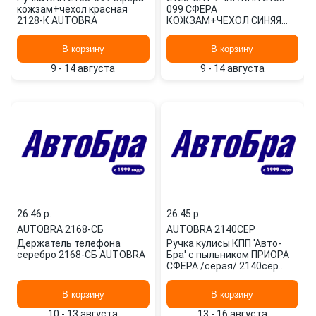
кожзам+чехол красная
099 СФЕРА
2128-К AUTOBRA
КОЖЗАМ+ЧЕХОЛ СИНЯЯ
2128-Ч AUTOBRA
В корзину
В корзину
9 - 14 августа
9 - 14 августа
26.46 p.
26.45 p.
AUTOBRA
·
2168-СБ
AUTOBRA
·
2140СЕР
Держатель телефона
Ручка кулисы КПП 'Авто-
серебро 2168-СБ AUTOBRA
Бра' с пыльником ПРИОРА
СФЕРА /серая/ 2140сер
AUTOBRA
В корзину
В корзину
10 - 13 августа
13 - 16 августа