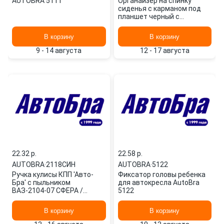
AUTOBRA 5111
Органайзер на спинку
сиденья с карманом под
планшет черный с
рисунком АВТОБРА 5134
AUTOBRA
В корзину
В корзину
9 - 14 августа
12 - 17 августа
22.32 p.
22.58 p.
AUTOBRA
·
2118СИН
AUTOBRA
·
5122
Ручка кулисы КПП 'Авто-
Фиксатор головы ребенка
Бра' с пыльником
для автокресла AutoBra
ВАЗ-2104-07 СФЕРА /
5122
синяя/ 2118син AUTOBRA
В корзину
В корзину