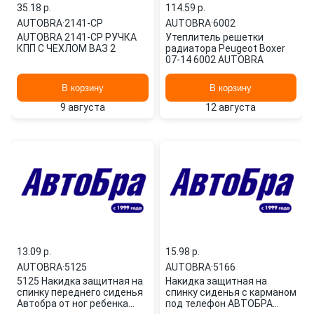
35.18 p.
114.59 p.
AUTOBRA
·
2141-СР
AUTOBRA
·
6002
AUTOBRA 2141-СР РУЧКА
Утеплитель решетки
КПП С ЧЕХЛОМ ВАЗ 2
радиатора Peugeot Boxer
07-14 6002 AUTOBRA
В корзину
В корзину
9 августа
12 августа
13.09 p.
15.98 p.
AUTOBRA
·
5125
AUTOBRA
·
5166
5125 Накидка защитная на
Накидка защитная на
спинку переднего сиденья
спинку сиденья с карманом
Автобра от ног ребенка
под телефон АВТОБРА