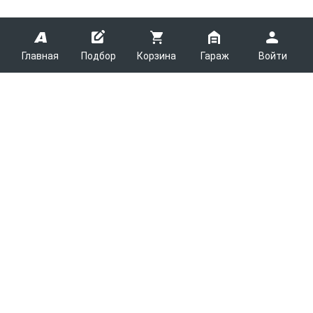
Главная
Подбор
Корзина
Гараж
Войти
ARMTEK
О Компании
Покупателям
Контакты
Как сделать заказ
Партнерам
Новости
Доставка
Поставщикам
Каталоги
Вакансии
Способы оплаты
Арендодателям