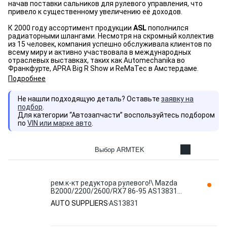
начав поставки сальников для рулевого управления, что
привело к существенному увеличению её доходов.
К 2000 году ассортимент продукции
ASL
пополнился
радиаторными шлангами. Несмотря на скромный коллектив
из 15 человек, компания успешно обслуживала клиентов по
всему миру и активно участвовала в международных
отраслевых выставках, таких как Automechanika во
Франкфурте, APRA Big R Show и ReMaTec в Амстердаме.
Подробнее
Не нашли подходящую деталь? Оставьте
заявку на
подбор
.
Для категории “Автозапчасти” воспользуйтесь подбором
по
VIN или марке авто
.
Выбор ARMTEK
рем.к-кт редуктора рулевого!\ Mazda
B2000/2200/2600/RX7 86-95 AS13831
AUTO SUPPLIERS
AUTO SUPPLIERS
AS13831