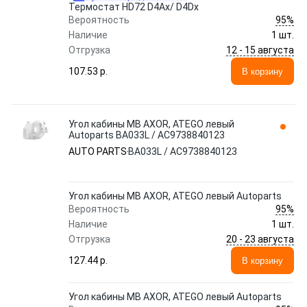
Термостат HD72 D4Ax/ D4Dx
95%
Вероятность
Наличие
1 шт.
12 - 15 августа
Отгрузка
107.53 p.
В корзину
Угол кабины MB AXOR, ATEGO левый
Autoparts BA033L / AC9738840123
AUTO PARTS
BA033L / AC9738840123
Угол кабины MB AXOR, ATEGO левый Autoparts
95%
Вероятность
Наличие
1 шт.
20 - 23 августа
Отгрузка
127.44 p.
В корзину
Угол кабины MB AXOR, ATEGO левый Autoparts