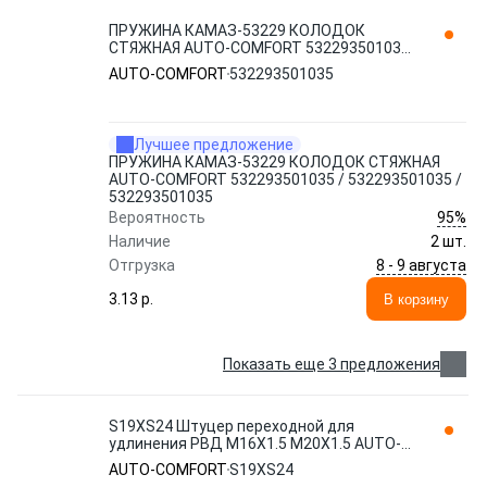
ПРУЖИНА КАМАЗ-53229 КОЛОДОК
СТЯЖНАЯ AUTO-COMFORT 532293501035
/ 532293501035 / 532293501035
AUTO-COMFORT
532293501035
Лучшее предложение
ПРУЖИНА КАМАЗ-53229 КОЛОДОК СТЯЖНАЯ
AUTO-COMFORT 532293501035 / 532293501035 /
532293501035
95%
Вероятность
Наличие
2 шт.
8 - 9 августа
Отгрузка
3.13 p.
В корзину
Показать еще 3 предложения
S19ХS24 Штуцер переходной для
удлинения РВД М16Х1.5 М20Х1.5 AUTO-
COMFORT
AUTO-COMFORT
S19ХS24