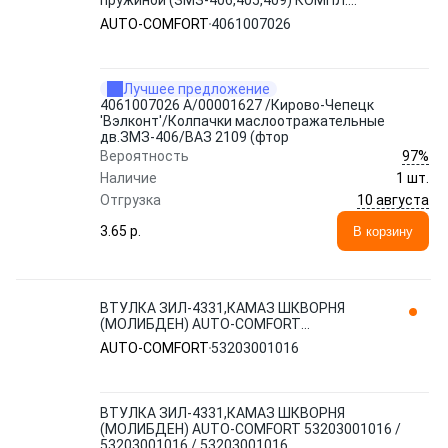
пружиной (ЗМЗ-406,405,409) КОМПЛ.
(16шт) фвнутр=7/11- L=20 4061007026
AUTO-COMFORT
4061007026
AUTO-COMFORT
Лучшее предложение
4061007026 А/00001627 /Кирово-Чепецк
'Вэлконт'/Колпачки маслоотражательные
дв.ЗМЗ-406/ВАЗ 2109 (фтор
97%
Вероятность
Наличие
1 шт.
10 августа
Отгрузка
3.65 p.
В корзину
ВТУЛКА ЗИЛ-4331,КАМАЗ ШКВОРНЯ
(МОЛИБДЕН) AUTO-COMFORT
53203001016 / 53203001016 /
AUTO-COMFORT
53203001016
53203001016
ВТУЛКА ЗИЛ-4331,КАМАЗ ШКВОРНЯ
(МОЛИБДЕН) AUTO-COMFORT 53203001016 /
53203001016 / 53203001016