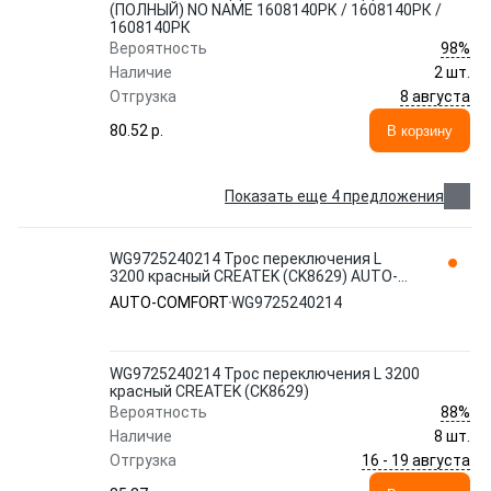
(ПОЛНЫЙ) NO NAME 1608140РК / 1608140РК /
1608140РК
98%
Вероятность
Наличие
2 шт.
8 августа
Отгрузка
80.52 p.
В корзину
Показать еще 4 предложения
WG9725240214 Трос переключения L
3200 красный CREATEK (CK8629) AUTO-
COMFORT
AUTO-COMFORT
WG9725240214
WG9725240214 Трос переключения L 3200
красный CREATEK (CK8629)
88%
Вероятность
Наличие
8 шт.
16 - 19 августа
Отгрузка