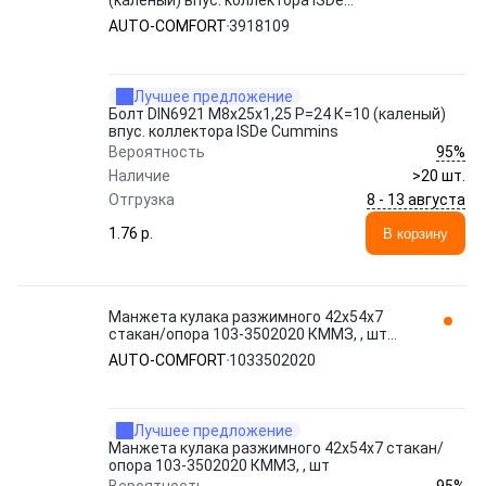
(каленый) впус. коллектора ISDe
Cummins 3918109 AUTO-COMFORT
AUTO-COMFORT
3918109
Лучшее предложение
Болт DIN6921 М8х25х1,25 Р=24 К=10 (каленый)
впус. коллектора ISDe Cummins
95%
Вероятность
Наличие
>20 шт.
8 - 13 августа
Отгрузка
1.76 p.
В корзину
Манжета кулака разжимного 42х54х7
стакан/опора 103-3502020 КММЗ, , шт
AUTO-COMFORT
AUTO-COMFORT
1033502020
Лучшее предложение
Манжета кулака разжимного 42х54х7 стакан/
опора 103-3502020 КММЗ, , шт
95%