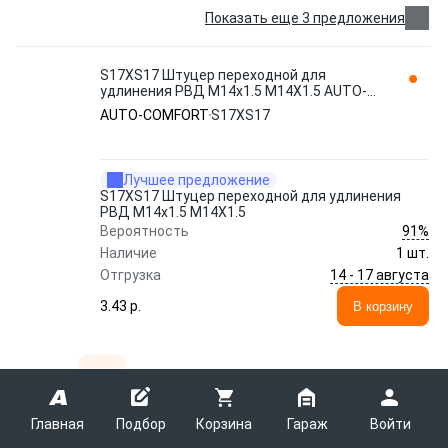
Показать еще 3 предложения
S17ХS17 Штуцер переходной для
удлинения РВД М14х1.5 М14Х1.5 AUTO-
COMFORT
AUTO-COMFORT
S17ХS17
Лучшее предложение
S17ХS17 Штуцер переходной для удлинения
РВД М14х1.5 М14Х1.5
91%
Вероятность
Наличие
1 шт.
14 - 17 августа
Отгрузка
3.43 p.
В корзину
1
2
3
...
1106
1 — 36 из 39782 товара
Главная
Подбор
Корзина
Гараж
Войти