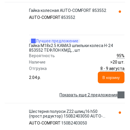
Гайка колесная AUTO-COMFORT 853552
AUTO-COMFORT
853552
Лучшее предложение
Гайка М18х2.5 КАМАЗ шпильки колеса Н-24
853552 ТЕФЛОН КМД, , шт
95%
Вероятность
Наличие
>20 шт.
8 - 9 августа
Отгрузка
2.04 p.
В корзину
Показать еще 2 предложения
Шестерня полуоси Z22 шлиц16 h50
(прост.редуктор) 150В2403050 AUTO-
COMFORT
AUTO-COMFORT
150В2403050